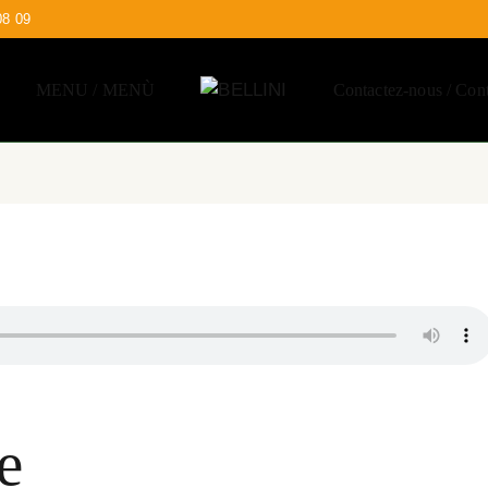
08 09
MENU / MENÙ
Contactez-nous / Cont
e