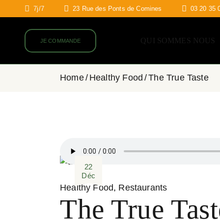
7j/7
23 Rue des Ponts de Comines
03 20 35 
QUI SOMMES NOUS
JE COMMANDE
Home
Healthy Food
The True Taste
22
Déc
Healthy Food
Restaurants
The True Tast