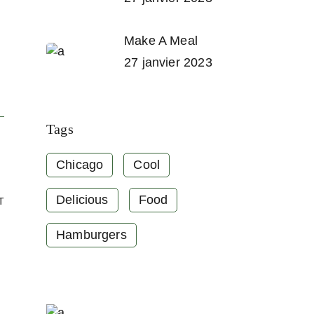
Make A Meal
27 janvier 2023
Tags
Chicago
Cool
Delicious
Food
T
Hamburgers