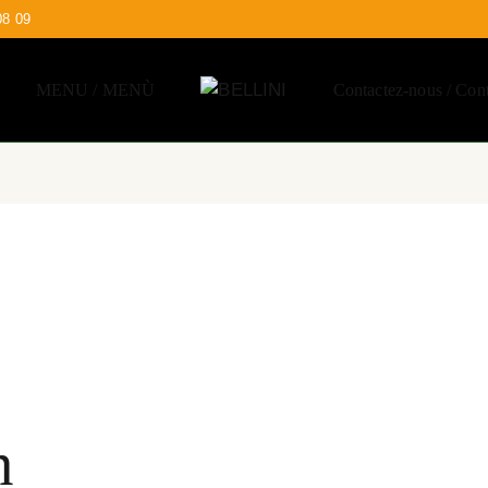
08 09
MENU / MENÙ
Contactez-nous / Cont
n