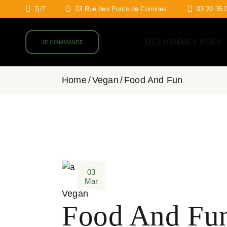
7j/7
23 Rue des Ponts de Comines
03 20 35 
QUI SOMMES NOUS
JE COMMANDE
Home
Vegan
Food And Fun
03
Mar
Vegan
Food And Fu