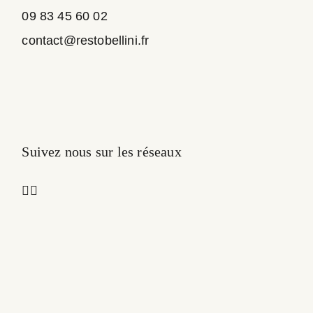
09 83 45 60 02
contact@restobellini.fr
Suivez nous sur les réseaux