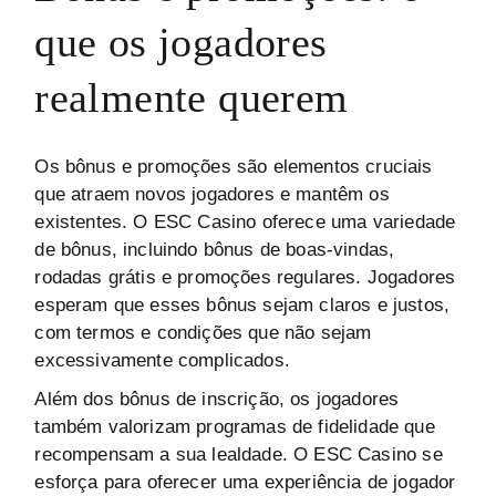
que os jogadores
realmente querem
Os bônus e promoções são elementos cruciais
que atraem novos jogadores e mantêm os
existentes. O
ESC
Casino oferece uma variedade
de bônus, incluindo bônus de boas-vindas,
rodadas grátis e promoções regulares. Jogadores
esperam que esses bônus sejam claros e justos,
com termos e condições que não sejam
excessivamente complicados.
Além dos bônus de inscrição, os jogadores
também valorizam programas de fidelidade que
recompensam a sua lealdade. O
ESC
Casino se
esforça para oferecer uma experiência de jogador