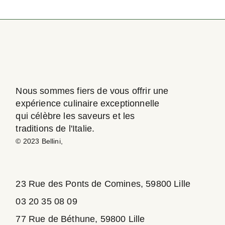
Nous sommes fiers de vous offrir une
expérience culinaire exceptionnelle
qui célèbre les saveurs et les
traditions de l'Italie.
© 2023
Bellini
,
23 Rue des Ponts de Comines, 59800 Lille
03 20 35 08 09
77 Rue de Béthune, 59800 Lille