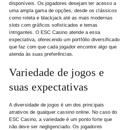
disponíveis. Os jogadores desejam ter acesso a
uma ampla gama de opções, desde os clássicos
como roleta e blackjack até as mais modernas
slots com gráficos sofisticados e temas
intrigantes. O
ESC
Casino atende a essa
expectativa, oferecendo um portfólio diversificado
que faz com que cada jogador encontre algo que
atenda às suas preferências.
Variedade de jogos e
suas expectativas
A diversidade de jogos é um dos principais
atrativos de qualquer cassino online. No caso do
ESC
Casino, a variedade é um ponto forte que
não deve ser negligenciado. Os jogadores