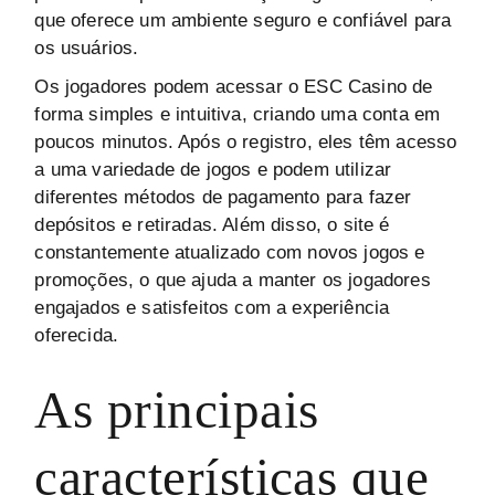
que oferece um ambiente seguro e confiável para
os usuários.
Os jogadores podem acessar o ESC Casino de
forma simples e intuitiva, criando uma conta em
poucos minutos. Após o registro, eles têm acesso
a uma variedade de jogos e podem utilizar
diferentes métodos de pagamento para fazer
depósitos e retiradas. Além disso, o site é
constantemente atualizado com novos jogos e
promoções, o que ajuda a manter os jogadores
engajados e satisfeitos com a experiência
oferecida.
As principais
características que