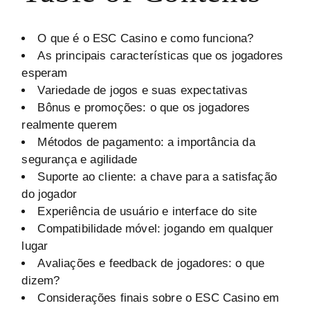
O que é o ESC Casino e como funciona?
As principais características que os jogadores
esperam
Variedade de jogos e suas expectativas
Bônus e promoções: o que os jogadores
realmente querem
Métodos de pagamento: a importância da
segurança e agilidade
Suporte ao cliente: a chave para a satisfação
do jogador
Experiência de usuário e interface do site
Compatibilidade móvel: jogando em qualquer
lugar
Avaliações e feedback de jogadores: o que
dizem?
Considerações finais sobre o ESC Casino em