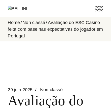
Skip
to
the
content
Home
Non classé
Avaliação do ESC Casino
feita com base nas expectativas do jogador em
Portugal
29 juin 2025
Non classé
Avaliação do