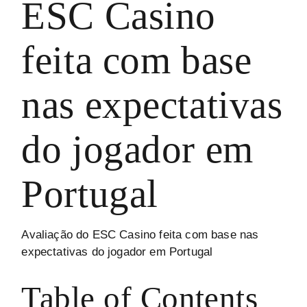
ESC Casino
feita com base
nas expectativas
do jogador em
Portugal
Avaliação do ESC Casino feita com base nas
expectativas do jogador em Portugal
Table of Contents