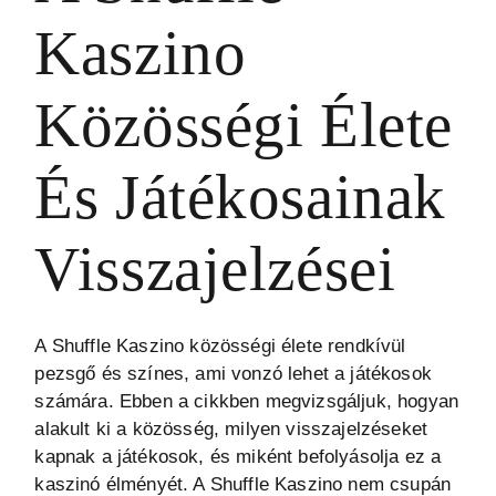
Kaszino
Közösségi Élete
És Játékosainak
Visszajelzései
A Shuffle Kaszino közösségi élete rendkívül
pezsgő és színes, ami vonzó lehet a játékosok
számára. Ebben a cikkben megvizsgáljuk, hogyan
alakult ki a közösség, milyen visszajelzéseket
kapnak a játékosok, és miként befolyásolja ez a
kaszinó élményét. A Shuffle Kaszino nem csupán