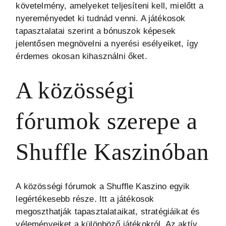
követelmény, amelyeket teljesíteni kell, mielőtt a
nyereményedet ki tudnád venni. A játékosok
tapasztalatai szerint a bónuszok képesek
jelentősen megnövelni a nyerési esélyeiket, így
érdemes okosan kihasználni őket.
A közösségi
fórumok szerepe a
Shuffle Kaszinóban
A közösségi fórumok a Shuffle Kaszino egyik
legértékesebb része. Itt a játékosok
megoszthatják tapasztalataikat, stratégiáikat és
véleményeiket a különböző játékokról. Az aktív