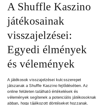
A Shuffle Kaszino
játékosainak
visszajelzései:
Egyedi élmények
és vélemények
A játékosok visszajelzései kulcsszerepet
játszanak a Shuffle Kaszino fejlődésében. Az
online felületen található értékelések és
vélemények segítenek a potenciális játékosoknak
abban, hogy tájékozott döntéseket hozzanak.