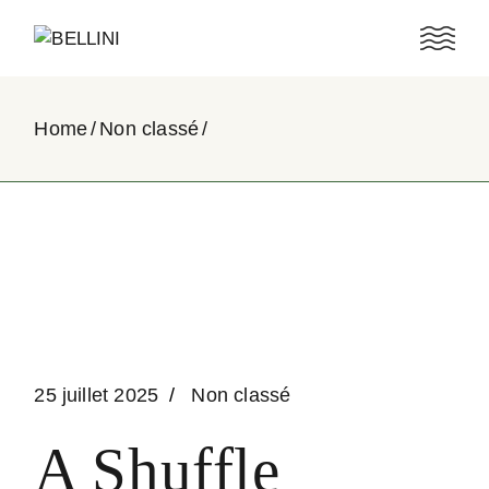
Skip
to
the
content
Home
Non classé
25 juillet 2025
Non classé
A Shuffle