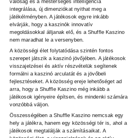
valóság és a mesterséges intelligencia
integrálása, új dimenziókat nyithat meg a
játékélményben. A játékosok egyre inkább
elvárják, hogy a kaszinók innovatív
megoldásokkal álljanak elő, és a Shuffle Kaszino
nem maradhat le a versenyben.
A közösségi élet folytatódása szintén fontos
szerepet játszik a kaszinó jövőjében. A játékosok
visszajelzései és aktív részvételük segítenek
formálni a kaszinó arculatát és a jövőbeli
fejlesztéseket. A közösség ereje lehetőséget ad
arra, hogy a Shuffle Kaszino még inkább a
játékosok igényeire építsen, és mindenki számára
vonzóbbá váljon.
Összességében a Shuffle Kaszino nemcsak egy
hely a játékra, hanem egy közösségi tér is, ahol a
játékosok megtalálják a számításaikat. A