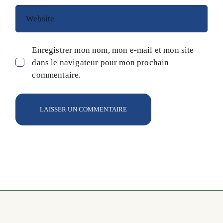
Enregistrer mon nom, mon e-mail et mon site
dans le navigateur pour mon prochain
commentaire.
LAISSER UN COMMENTAIRE