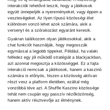
interakciók lehetővé teszik, hogy a játékosok
együtt ünnepeljék a nyereményeket, vagy éppen a
veszteségeket. Az ilyen típusú közösségi élet
különösen vonzó lehet azok számára, akik a
versenyt és a szórakozást egyaránt keresik.
Gyakran találkozom olyan játékosokkal, akik a
chat funkciót használják, hogy megosszák
egymással a legjobb tippeket. Például, ha valaki
felfedez egy jól működő stratégiát a blackjackban,
azt azonnal megosztja a közösséggel. Ez a fajta
interakció nemcsak a játékosok, hanem a kaszinó
számára is előnyös, hiszen a közösség aktívan
részt vesz a platform életében, ezáltal még
vonzóbbá téve azt. A Shuffle Kaszino közössége
tehát nem csupán egy passzív nézőközönség,
hanem aktív résztvevője az élménynek.