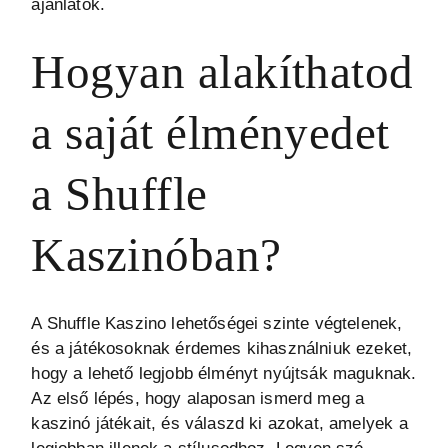
ajánlatok.
Hogyan alakíthatod
a saját élményedet
a Shuffle
Kaszinóban?
A Shuffle Kaszino lehetőségei szinte végtelenek,
és a játékosoknak érdemes kihasználniuk ezeket,
hogy a lehető legjobb élményt nyújtsák maguknak.
Az első lépés, hogy alaposan ismerd meg a
kaszinó játékait, és válaszd ki azokat, amelyek a