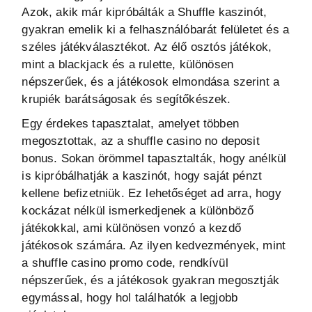
Azok, akik már kipróbálták a Shuffle kaszinót,
gyakran emelik ki a felhasználóbarát felületet és a
széles játékválasztékot. Az élő osztós játékok,
mint a blackjack és a rulette, különösen
népszerűek, és a játékosok elmondása szerint a
krupiék barátságosak és segítőkészek.
Egy érdekes tapasztalat, amelyet többen
megosztottak, az a shuffle casino no deposit
bonus. Sokan örömmel tapasztalták, hogy anélkül
is kipróbálhatják a kaszinót, hogy saját pénzt
kellene befizetniük. Ez lehetőséget ad arra, hogy
kockázat nélkül ismerkedjenek a különböző
játékokkal, ami különösen vonzó a kezdő
játékosok számára. Az ilyen kedvezmények, mint
a shuffle casino promo code, rendkívül
népszerűek, és a játékosok gyakran megosztják
egymással, hogy hol találhatók a legjobb