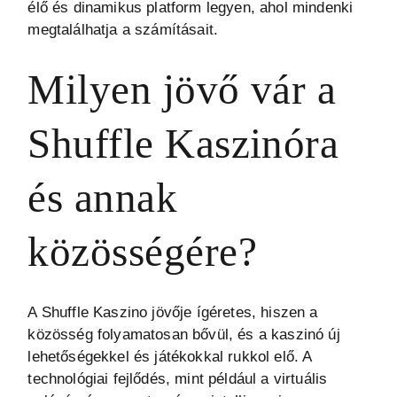
élő és dinamikus platform legyen, ahol mindenki
megtalálhatja a számításait.
Milyen jövő vár a
Shuffle Kaszinóra
és annak
közösségére?
A Shuffle Kaszino jövője ígéretes, hiszen a
közösség folyamatosan bővül, és a kaszinó új
lehetőségekkel és játékokkal rukkol elő. A
technológiai fejlődés, mint például a virtuális