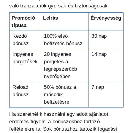
való tranzakciók gyorsak és biztonságosak.
Promóció
Leírás
Érvényesség
típusa
Kezdő
100% első
30 nap
bónusz
befizetés bónusz
Ingyenes
20 ingyenes
14 nap
pörgetések
pörgetés a
legnépszerűbb
nyerőgépen
Reload
50% bónusz a
7 nap
bónusz
második
befizetésre
Ha szeretnél kihasználni egy adott ajánlatot,
érdemes figyelni a bónuszokhoz tartozó
feltételekre is. Sok bónuszhoz tartozik fogadási