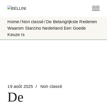
Skip
to
the
content
Home
Non classé
De Belangrijkste Redenen
Waarom Starzino Nederland Een Goede
Keuze Is
19 août 2025
Non classé
De