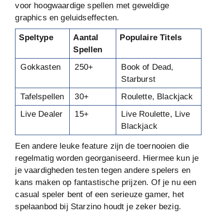
voor hoogwaardige spellen met geweldige
graphics en geluidseffecten.
Speltype
Aantal
Populaire Titels
Spellen
Gokkasten
250+
Book of Dead,
Starburst
Tafelspellen
30+
Roulette, Blackjack
Live Dealer
15+
Live Roulette, Live
Blackjack
Een andere leuke feature zijn de toernooien die
regelmatig worden georganiseerd. Hiermee kun je
je vaardigheden testen tegen andere spelers en
kans maken op fantastische prijzen. Of je nu een
casual speler bent of een serieuze gamer, het
spelaanbod bij Starzino houdt je zeker bezig.