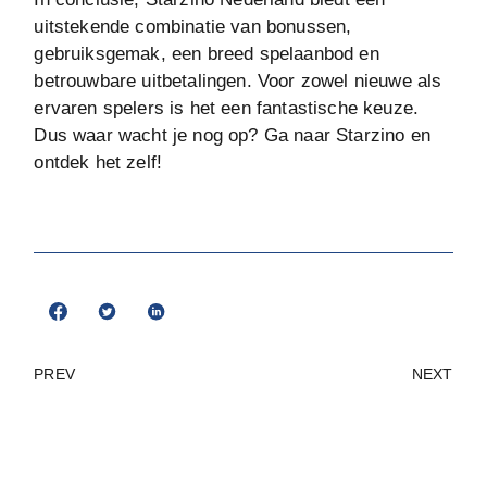
uitstekende combinatie van bonussen,
gebruiksgemak, een breed spelaanbod en
betrouwbare uitbetalingen. Voor zowel nieuwe als
ervaren spelers is het een fantastische keuze.
Dus waar wacht je nog op? Ga naar Starzino en
ontdek het zelf!
PREV
NEXT