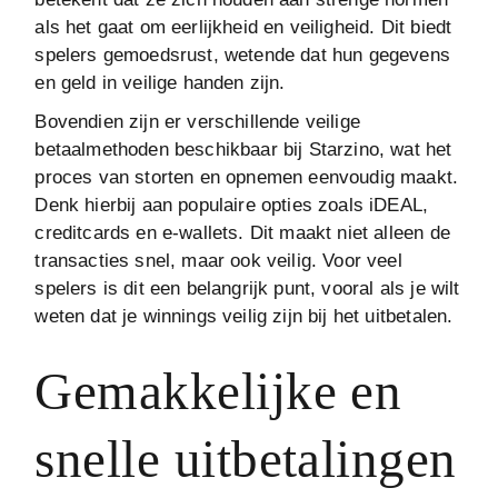
als het gaat om eerlijkheid en veiligheid. Dit biedt
spelers gemoedsrust, wetende dat hun gegevens
en geld in veilige handen zijn.
Bovendien zijn er verschillende veilige
betaalmethoden beschikbaar bij Starzino, wat het
proces van storten en opnemen eenvoudig maakt.
Denk hierbij aan populaire opties zoals iDEAL,
creditcards en e-wallets. Dit maakt niet alleen de
transacties snel, maar ook veilig. Voor veel
spelers is dit een belangrijk punt, vooral als je wilt
weten dat je winnings veilig zijn bij het uitbetalen.
Gemakkelijke en
snelle uitbetalingen