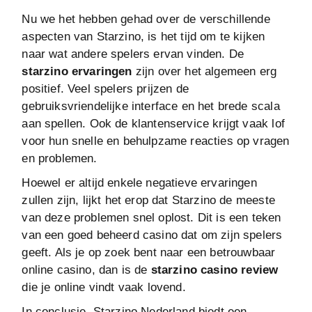
Nu we het hebben gehad over de verschillende
aspecten van Starzino, is het tijd om te kijken
naar wat andere spelers ervan vinden. De
starzino ervaringen
zijn over het algemeen erg
positief. Veel spelers prijzen de
gebruiksvriendelijke interface en het brede scala
aan spellen. Ook de klantenservice krijgt vaak lof
voor hun snelle en behulpzame reacties op vragen
en problemen.
Hoewel er altijd enkele negatieve ervaringen
zullen zijn, lijkt het erop dat Starzino de meeste
van deze problemen snel oplost. Dit is een teken
van een goed beheerd casino dat om zijn spelers
geeft. Als je op zoek bent naar een betrouwbaar
online casino, dan is de
starzino casino review
die je online vindt vaak lovend.
In conclusie, Starzino Nederland biedt een