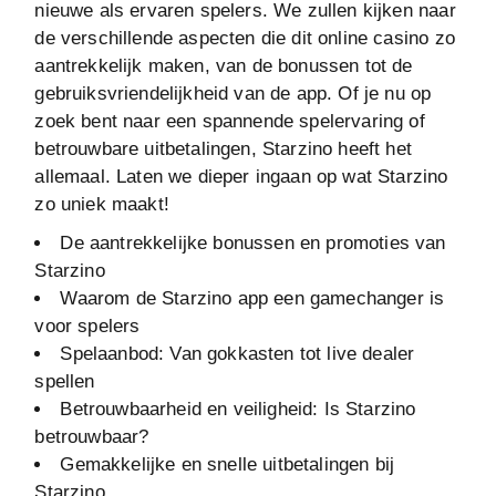
nieuwe als ervaren spelers. We zullen kijken naar
de verschillende aspecten die dit online casino zo
aantrekkelijk maken, van de bonussen tot de
gebruiksvriendelijkheid van de app. Of je nu op
zoek bent naar een spannende spelervaring of
betrouwbare uitbetalingen, Starzino heeft het
allemaal. Laten we dieper ingaan op wat Starzino
zo uniek maakt!
De aantrekkelijke bonussen en promoties van
Starzino
Waarom de Starzino app een gamechanger is
voor spelers
Spelaanbod: Van gokkasten tot live dealer
spellen
Betrouwbaarheid en veiligheid: Is Starzino
betrouwbaar?
Gemakkelijke en snelle uitbetalingen bij
Starzino