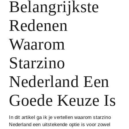
Belangrijkste
Redenen
Waarom
Starzino
Nederland Een
Goede Keuze Is
In dit artikel ga ik je vertellen waarom
starzino
Nederland een uitstekende optie is voor zowel