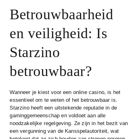
Betrouwbaarheid
en veiligheid: Is
Starzino
betrouwbaar?
Wanneer je kiest voor een online casino, is het
essentieel om te weten of het betrouwbaar is.
Starzino heeft een uitstekende reputatie in de
gaminggemeenschap en voldoet aan alle
noodzakelijke regelgeving. Ze zijn in het bezit van
een vergunning van de Kansspelautoriteit, wat
betekent dat ze zich houden aan strenge normen