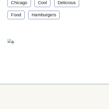
Chicago
Cool
Delicious
Food
Hamburgers