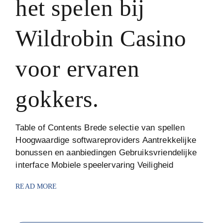
het spelen bij
Wildrobin Casino
voor ervaren
gokkers.
Table of Contents Brede selectie van spellen
Hoogwaardige softwareproviders Aantrekkelijke
bonussen en aanbiedingen Gebruiksvriendelijke
interface Mobiele speelervaring Veiligheid
READ MORE