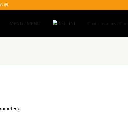
08 09
MENU / MENÙ
Contactez-nous / Cont
arameters.