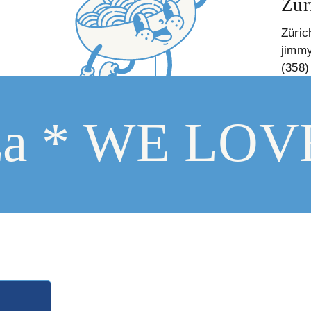
Zur
Züric
jimm
(358)
za *
WE LOVE