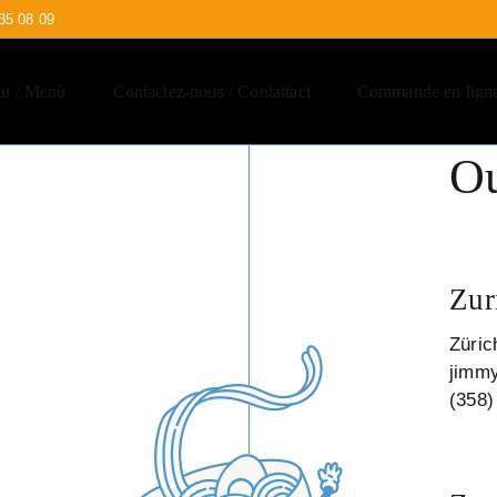
35 08 09
u / Menù
Contactez-nous / Contattaci
Commande en ligne
Ou
Zur
Züric
jimm
(358)