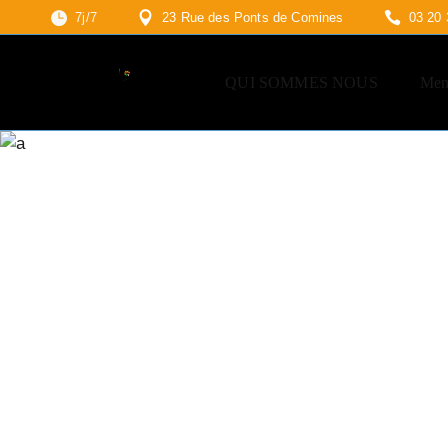
7j/7
23 Rue des Ponts de Comines
03 20 
QUI SOMMES NOUS
Men