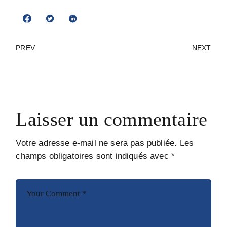
PREV
NEXT
Laisser un commentaire
Votre adresse e-mail ne sera pas publiée.
Les
champs obligatoires sont indiqués avec
*