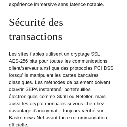
expérience immersive sans latence notable.
Sécurité des
transactions
Les sites fiables utilisent un cryptage SSL
AES‑256 bits pour toutes les communications
client/serveur ainsi que des protocoles PCI DSS
lorsqu’ils manipulent les cartes bancaires
classiques. Les méthodes de paiement doivent
couvrir SEPA instantané, portefeuilles
électroniques comme Skrill ou Neteller, mais
aussi les crypto‑monnaies si vous cherchez
davantage d’anonymat – toujours vérifié sur
Basketnews.Net avant toute recommandation
officielle.