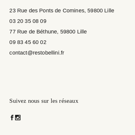
23 Rue des Ponts de Comines, 59800 Lille
03 20 35 08 09
77 Rue de Béthune, 59800 Lille
09 83 45 60 02
contact@restobellini.fr
Suivez nous sur les réseaux