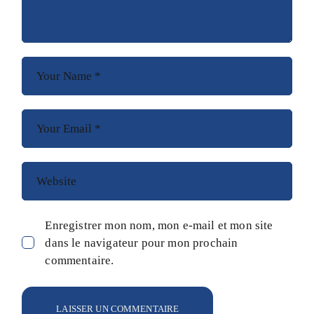
Enregistrer mon nom, mon e-mail et mon site
dans le navigateur pour mon prochain
commentaire.
LAISSER UN COMMENTAIRE