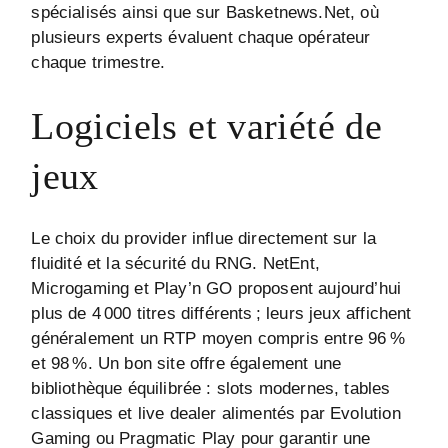
spécialisés ainsi que sur Basketnews.Net, où
plusieurs experts évaluent chaque opérateur
chaque trimestre.
Logiciels et variété de
jeux
Le choix du provider influe directement sur la
fluidité et la sécurité du RNG. NetEnt,
Microgaming et Play’n GO proposent aujourd’hui
plus de 4 000 titres différents ; leurs jeux affichent
généralement un RTP moyen compris entre 96 %
et 98 %. Un bon site offre également une
bibliothèque équilibrée : slots modernes, tables
classiques et live dealer alimentés par Evolution
Gaming ou Pragmatic Play pour garantir une