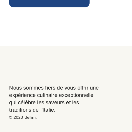
Nous sommes fiers de vous offrir une
expérience culinaire exceptionnelle
qui célèbre les saveurs et les
traditions de l'Italie.
© 2023
Bellini
,