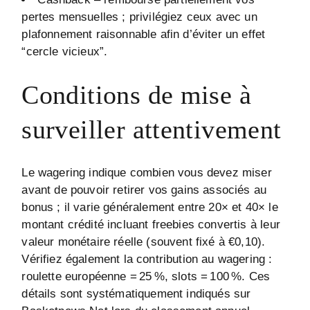
pertes mensuelles ; privilégiez ceux avec un
plafonnement raisonnable afin d’éviter un effet
“cercle vicieux”.
Conditions de mise à
surveiller attentivement
Le wagering indique combien vous devez miser
avant de pouvoir retirer vos gains associés au
bonus ; il varie généralement entre 20× et 40× le
montant crédité incluant freebies convertis à leur
valeur monétaire réelle (souvent fixé à €0,10).
Vérifiez également la contribution au wagering :
roulette européenne = 25 %, slots = 100 %. Ces
détails sont systématiquement indiqués sur