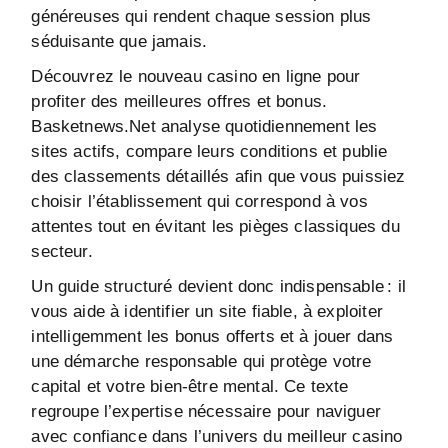
généreuses qui rendent chaque session plus
séduisante que jamais.
Découvrez le
nouveau casino en ligne
pour
profiter des meilleures offres et bonus.
Basketnews.Net analyse quotidiennement les
sites actifs, compare leurs conditions et publie
des classements détaillés afin que vous puissiez
choisir l’établissement qui correspond à vos
attentes tout en évitant les pièges classiques du
secteur.
Un guide structuré devient donc indispensable : il
vous aide à identifier un site fiable, à exploiter
intelligemment les bonus offerts et à jouer dans
une démarche responsable qui protège votre
capital et votre bien‑être mental. Ce texte
regroupe l’expertise nécessaire pour naviguer
avec confiance dans l’univers du meilleur casino