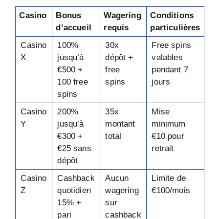
Casino
Bonus
Wagering
Conditions
d’accueil
requis
particulières
Casino
100%
30x
Free spins
X
jusqu’à
dépôt +
valables
€500 +
free
pendant 7
100 free
spins
jours
spins
Casino
200%
35x
Mise
Y
jusqu’à
montant
minimum
€300 +
total
€10 pour
€25 sans
retrait
dépôt
Casino
Cashback
Aucun
Limite de
Z
quotidien
wagering
€100/mois
15% +
sur
pari
cashback