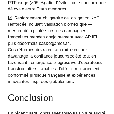
RTP exigé (>95 %) afin d’éviter toute concurrence
déloyale entre États membres.
2️⃣ Renforcement obligatoire del’obligation KYC
renforcée incluant validation biométrique —
mesure déjà pilotée lors des campagnes
françaises menées conjointement avec ARJEL
puis désormais basketgames.fr .
Ces réformes devraient accroître encore
davantage la confiance joueur/société tout en
favorisant l’émergence progressive d’opérateurs
transfrontaliers capables d’offrir simultanément
conformité juridique française et expériences
innovantes inspirées globalement.
Conclusion
En récapitulatif : choisissez toujours un site audité