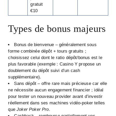
gratuit
€10
Types de bonus majeurs
Bonus de bienvenue – généralement sous
forme combinée dépôt + tours gratuits ;
choisissez celui dont le ratio dépôt/bonus est le
plus favorable (exemple : Casino Y propose un
doublement du dépôt suivi d’un cash
supplémentaire).
Sans dépôt – offre rare mais précieuse car elle
ne nécessite aucun engagement financier ; idéal
pour tester un nouveau provider avant d’investir
réellement dans ses machines vidéo‑poker telles
que
Joker Poker Pro
.
Cashback – rembourse partiellement vos