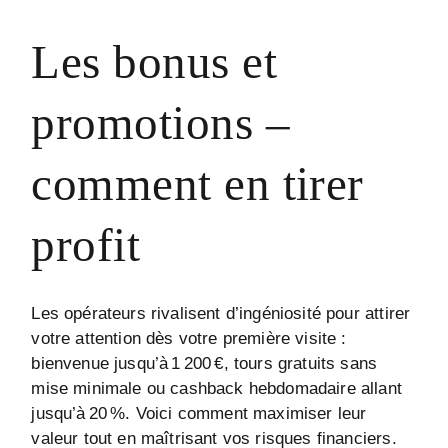
Les bonus et
promotions –
comment en tirer
profit
Les opérateurs rivalisent d’ingéniosité pour attirer
votre attention dès votre première visite :
bienvenue jusqu’à 1 200 €, tours gratuits sans
mise minimale ou cashback hebdomadaire allant
jusqu’à 20 %. Voici comment maximiser leur
valeur tout en maîtrisant vos risques financiers.