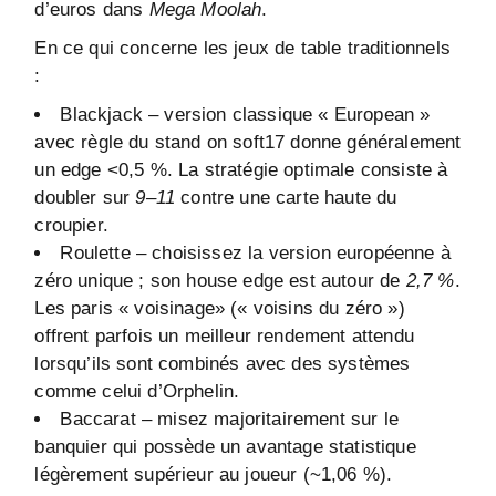
d’euros dans
Mega Moolah
.
En ce qui concerne les jeux de table traditionnels
:
Blackjack – version classique « European »
avec règle du stand on soft17 donne généralement
un edge <0,5 %. La stratégie optimale consiste à
doubler sur
9–11
contre une carte haute du
croupier.
Roulette – choisissez la version européenne à
zéro unique ; son house edge est autour de
2,7 %
.
Les paris « voisinage» (« voisins du zéro »)
offrent parfois un meilleur rendement attendu
lorsqu’ils sont combinés avec des systèmes
comme celui d’Orphelin.
Baccarat – misez majoritairement sur le
banquier qui possède un avantage statistique
légèrement supérieur au joueur (~1,06 %).