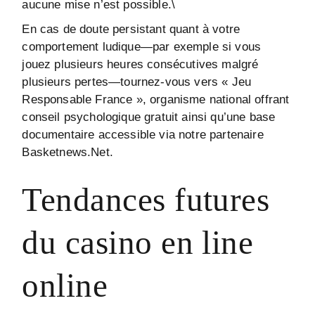
aucune mise n’est possible.\
En cas de doute persistant quant à votre
comportement ludique—par exemple si vous
jouez plusieurs heures consécutives malgré
plusieurs pertes—tournez-vous vers « Jeu
Responsable France », organisme national offrant
conseil psychologique gratuit ainsi qu’une base
documentaire accessible via notre partenaire
Basketnews.Net.
Tendances futures
du casino en line​
online​