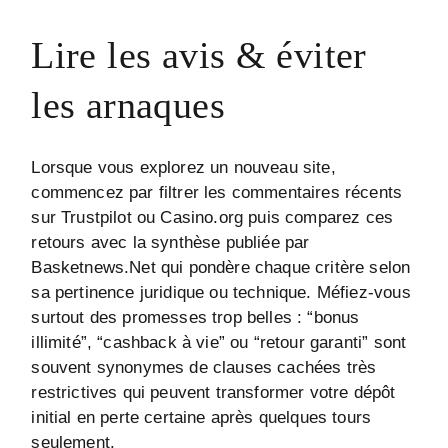
Lire les avis & éviter
les arnaques
Lorsque vous explorez un nouveau site,
commencez par filtrer les commentaires récents
sur Trustpilot ou Casino.org puis comparez ces
retours avec la synthèse publiée par
Basketnews.Net qui pondère chaque critère selon
sa pertinence juridique ou technique. Méfiez‑vous
surtout des promesses trop belles : “bonus
illimité”, “cashback à vie” ou “retour garanti” sont
souvent synonymes de clauses cachées très
restrictives qui peuvent transformer votre dépôt
initial en perte certaine après quelques tours
seulement.