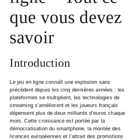
que vous devez
savoir
Introduction
Le jeu en ligne connaît une explosion sans
précédent depuis les cinq dernières années : les
plateformes se multiplient, les technologies de
streaming s’améliorent et les joueurs français
dépensent plus de deux milliards d’euros chaque
mois. Cette croissance est portée par la
démocratisation du smartphone, la montée des
licences européennes et l’attrait des promotions