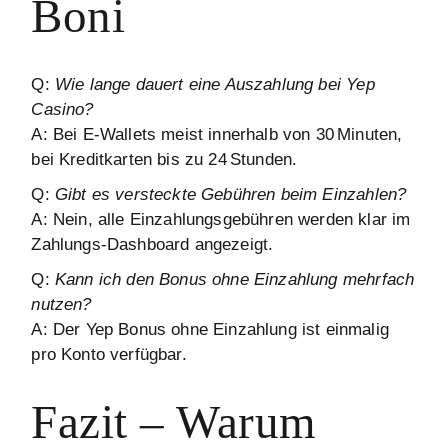
Boni
Q:
Wie lange dauert eine Auszahlung bei Yep
Casino?
A: Bei E‑Wallets meist innerhalb von 30 Minuten,
bei Kreditkarten bis zu 24 Stunden.
Q:
Gibt es versteckte Gebühren beim Einzahlen?
A: Nein, alle Einzahlungsgebühren werden klar im
Zahlungs‑Dashboard angezeigt.
Q:
Kann ich den Bonus ohne Einzahlung mehrfach
nutzen?
A: Der Yep Bonus ohne Einzahlung ist einmalig
pro Konto verfügbar.
Fazit – Warum