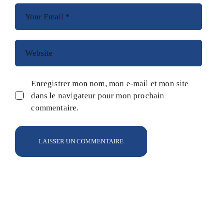
Enregistrer mon nom, mon e-mail et mon site
dans le navigateur pour mon prochain
commentaire.
LAISSER UN COMMENTAIRE