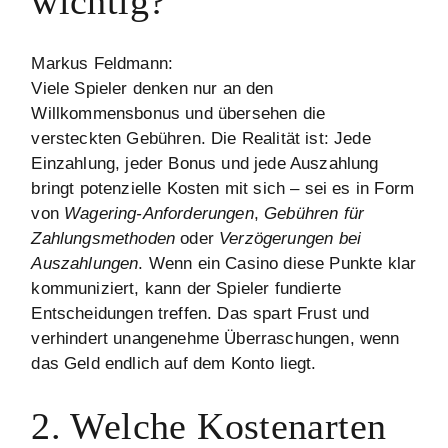
wichtig?
Markus Feldmann:
Viele Spieler denken nur an den
Willkommensbonus und übersehen die
versteckten Gebühren. Die Realität ist: Jede
Einzahlung, jeder Bonus und jede Auszahlung
bringt potenzielle Kosten mit sich – sei es in Form
von
Wagering‑Anforderungen
,
Gebühren für
Zahlungsmethoden
oder
Verzögerungen bei
Auszahlungen
. Wenn ein Casino diese Punkte klar
kommuniziert, kann der Spieler fundierte
Entscheidungen treffen. Das spart Frust und
verhindert unangenehme Überraschungen, wenn
das Geld endlich auf dem Konto liegt.
2. Welche Kostenarten