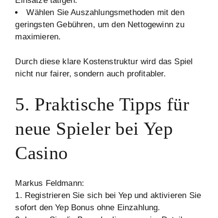
Einsätze tätigen.
Wählen Sie Auszahlungsmethoden mit den
geringsten Gebühren, um den Nettogewinn zu
maximieren.
Durch diese klare Kostenstruktur wird das Spiel
nicht nur fairer, sondern auch profitabler.
5. Praktische Tipps für
neue Spieler bei Yep
Casino
Markus Feldmann:
1. Registrieren Sie sich bei Yep und aktivieren Sie
sofort den Yep Bonus ohne Einzahlung.