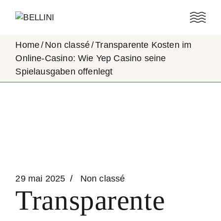
Skip
to
the
content
Home
Non classé
Transparente Kosten im
Online‑Casino: Wie Yep Casino seine
Spielausgaben offenlegt
29 mai 2025
Non classé
Transparente