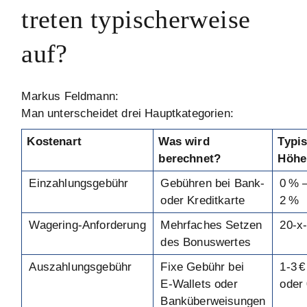
treten typischerweise
auf?
Markus Feldmann:
Man unterscheidet drei Hauptkategorien:
Kostenart
Was wird
Typi
berechnet?
Höhe
Einzahlungsgebühr
Gebühren bei Bank‑
0 % 
oder Kreditkarte
2 %
Wagering‑Anforderung
Mehrfaches Setzen
20‑x
des Bonuswertes
Auszahlungsgebühr
Fixe Gebühr bei
1‑3 €
E‑Wallets oder
oder
Banküberweisungen