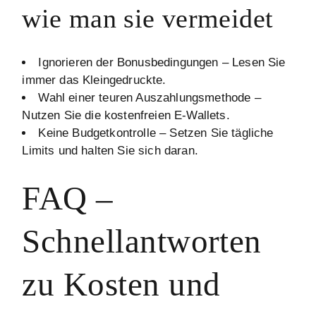
wie man sie vermeidet
Ignorieren der Bonusbedingungen – Lesen Sie
immer das Kleingedruckte.
Wahl einer teuren Auszahlungsmethode –
Nutzen Sie die kostenfreien E‑Wallets.
Keine Budgetkontrolle – Setzen Sie tägliche
Limits und halten Sie sich daran.
FAQ –
Schnellantworten
zu Kosten und