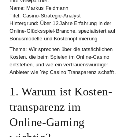
Interviewpartner:
Name: Markus Feldmann
Titel: Casino‑Strategie‑Analyst
Hintergrund: Über 12 Jahre Erfahrung in der
Online‑Glücksspiel‑Branche, spezialisiert auf
Bonusmodelle und Kostenoptimierung.
Thema: Wir sprechen über die tatsächlichen
Kosten, die beim Spielen im Online‑Casino
entstehen, und wie ein vertrauenswürdiger
Anbieter wie Yep Casino Transparenz schafft.
1. Warum ist Kosten­
transparenz im
Online‑Gaming