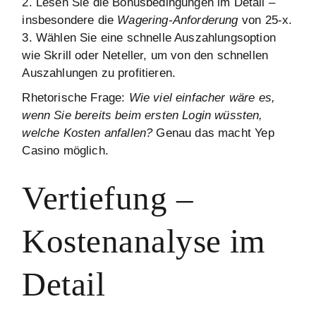
2. Lesen Sie die Bonusbedingungen im Detail –
insbesondere die
Wagering‑Anforderung
von 25‑x.
3. Wählen Sie eine schnelle Auszahlungsoption
wie Skrill oder Neteller, um von den schnellen
Auszahlungen zu profitieren.
Rhetorische Frage:
Wie viel einfacher wäre es,
wenn Sie bereits beim ersten Login wüssten,
welche Kosten anfallen?
Genau das macht Yep
Casino möglich.
Vertiefung –
Kostenanalyse im
Detail