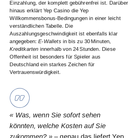
Einzahlung, der komplett gebührenfrei ist. Darüber
hinaus erklärt Yep Casino die Yep
Willkommensbonus‑Bedingungen in einer leicht
verständlichen Tabelle. Die
Auszahlungsgeschwindigkeit ist ebenfalls klar
angegeben:
E‑Wallets
in bis zu 30 Minuten,
Kreditkarten
innerhalb von 24 Stunden. Diese
Offenheit ist besonders für Spieler aus
Deutschland ein starkes Zeichen für
Vertrauenswürdigkeit.
« Was, wenn Sie sofort sehen
könnten, welche Kosten auf Sie
zukommen? »
– genau das liefert Yep