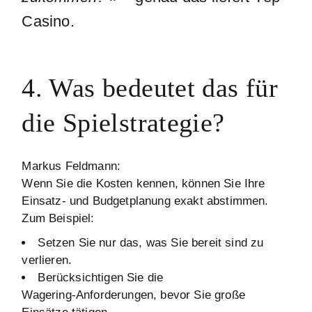
Casino.
4. Was bedeutet das für
die Spielstrategie?
Markus Feldmann:
Wenn Sie die Kosten kennen, können Sie Ihre
Einsatz‑ und Budgetplanung exakt abstimmen.
Zum Beispiel:
Setzen Sie nur das, was Sie bereit sind zu
verlieren.
Berücksichtigen Sie die
Wagering‑Anforderungen, bevor Sie große