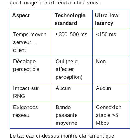
que l’image ne soit rendue chez vous .
Aspect
Technologie
Ultra‑low
standard
latency
Temps moyen
≈300–500 ms
≤150 ms
serveur →
client
Décalage
Oui (peut
Non
perceptible
affecter
perception)
Impact sur
Aucun
Aucun
RNG
Exigences
Bande
Connexion
réseau
passante
stable >5
moyenne
Mbps
Le tableau ci‑dessus montre clairement que