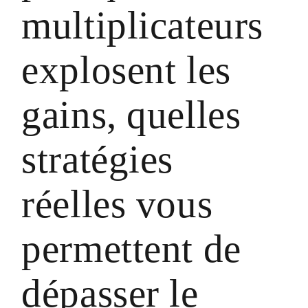
multiplicateurs
explosent les
gains, quelles
stratégies
réelles vous
permettent de
dépasser le