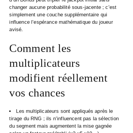
changer aucune probabilité sous-jacente ; c’est
simplement une couche supplémentaire qui
influence l’espérance mathématique du joueur
avisé.
Comment les
multiplicateurs
modifient réellement
vos chances
Les multiplicateurs sont appliqués après le
tirage du RNG ; ils n’influencent pas la sélection
du segment mais augmentent la mise gagnée