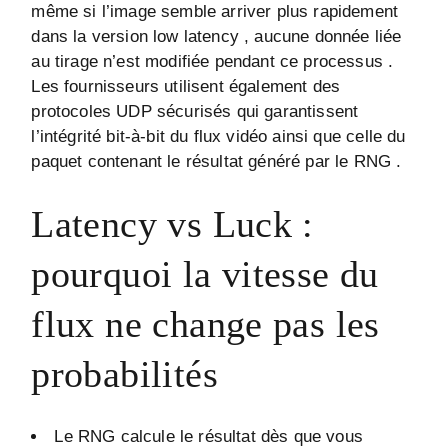
même si l’image semble arriver plus rapidement
dans la version low latency , aucune donnée liée
au tirage n’est modifiée pendant ce processus .
Les fournisseurs utilisent également des
protocoles UDP sécurisés qui garantissent
l’intégrité bit‑à‑bit du flux vidéo ainsi que celle du
paquet contenant le résultat généré par le RNG .
Latency vs Luck :
pourquoi la vitesse du
flux ne change pas les
probabilités
Le RNG calcule le résultat dès que vous