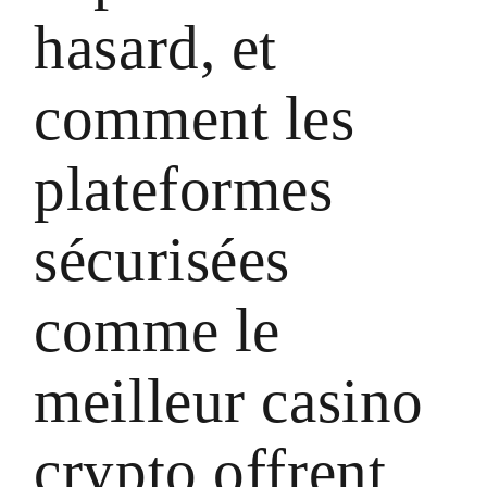
hasard, et
comment les
plateformes
sécurisées
comme le
meilleur casino
crypto offrent