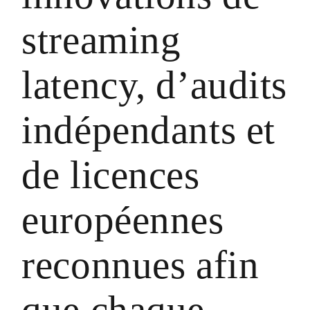
streaming
latency, d’audits
indépendants et
de licences
européennes
reconnues afin
que chaque