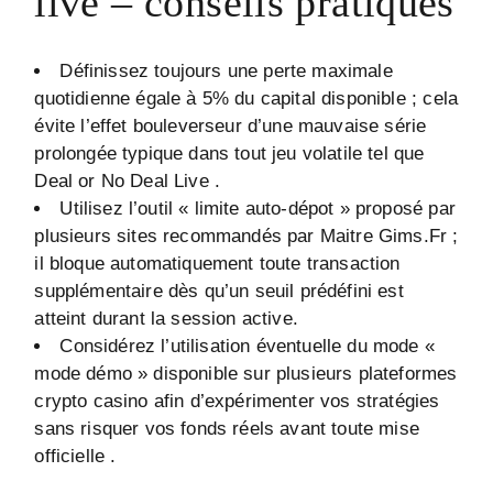
live – conseils pratiques
Définissez toujours une perte maximale
quotidienne égale à 5% du capital disponible ; cela
évite l’effet bouleverseur d’une mauvaise série
prolongée typique dans tout jeu volatile tel que
Deal or No Deal Live .
Utilisez l’outil « limite auto‐dépot » proposé par
plusieurs sites recommandés par Maitre Gims.Fr ;
il bloque automatiquement toute transaction
supplémentaire dès qu’un seuil prédéfini est
atteint durant la session active.
Considérez l’utilisation éventuelle du mode «
mode démo » disponible sur plusieurs plateformes
crypto casino afin d’expérimenter vos stratégies
sans risquer vos fonds réels avant toute mise
officielle .