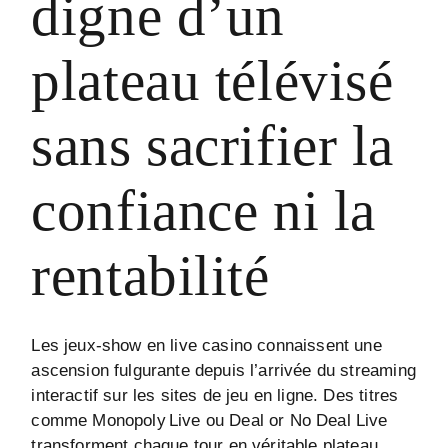
digne d’un
plateau télévisé
sans sacrifier la
confiance ni la
rentabilité
Les jeux‑show en live casino connaissent une
ascension fulgurante depuis l’arrivée du streaming
interactif sur les sites de jeu en ligne. Des titres
comme Monopoly Live ou Deal or No Deal Live
transforment chaque tour en véritable plateau