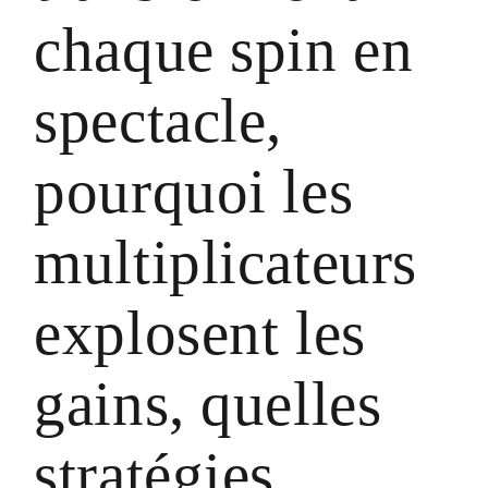
chaque spin en
spectacle,
pourquoi les
multiplicateurs
explosent les
gains, quelles
stratégies