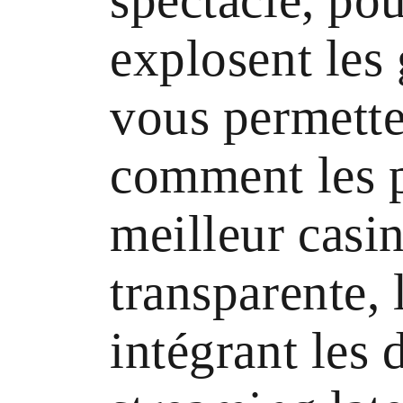
explosent les 
vous permette
comment les p
meilleur casi
transparente, 
intégrant les 