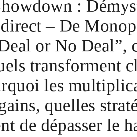
Showdown : Démysti
 direct – De Monop
Deal or No Deal”,
tuels transforment 
rquoi les multiplic
gains, quelles strat
nt de dépasser le ha