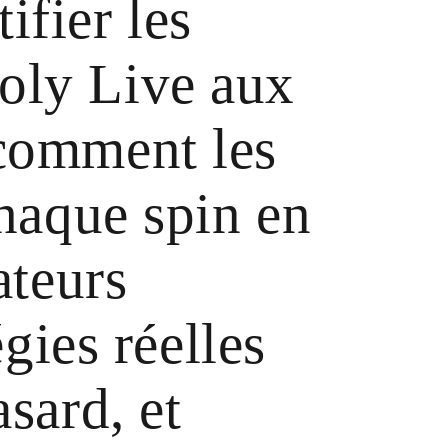
fier les
oly Live aux
 comment les
chaque spin en
ateurs
égies réelles
sard, et