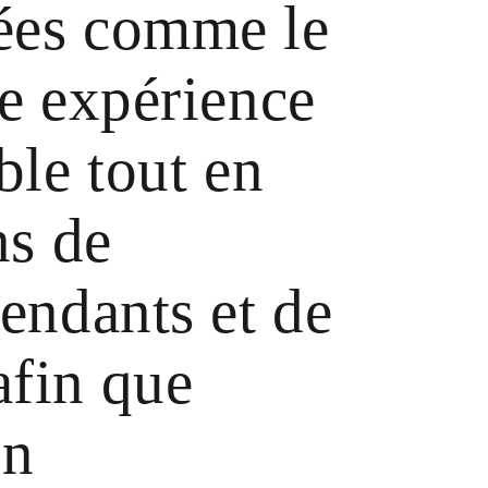
sées comme le
ne expérience
ble tout en
ns de
pendants et de
afin que
un