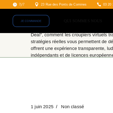
Skip
7j/7
23 Rue des Ponts de Comines
03 20 
to
the
content
QUI SOMMES NOUS
JE COMMANDE
Home
Non classé
Live Casino Showdow
Deal”, comment les croupiers virtuels tr
stratégies réelles vous permettent de d
offrent une expérience transparente, lud
indépendants et de licences européenne
télévisé sans sacrifier la confiance ni la 
1 juin 2025
Non classé