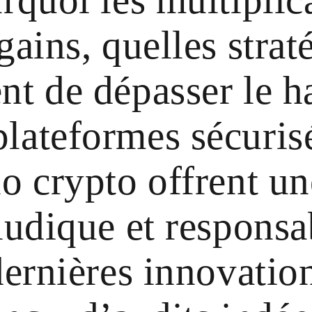
gains, quelles strat
nt de dépasser le ha
lateformes sécuri
no crypto offrent u
ludique et responsa
dernières innovatio