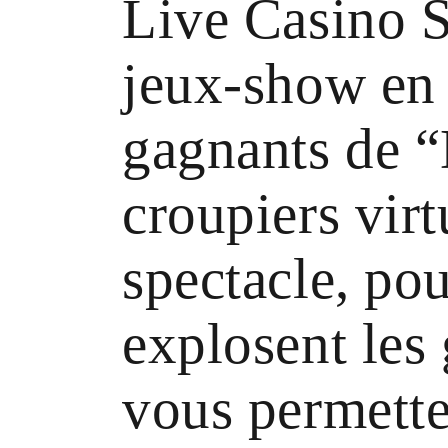
Live Casino 
jeux‑show en
gagnants de “
croupiers vir
spectacle, pou
explosent les 
vous permette