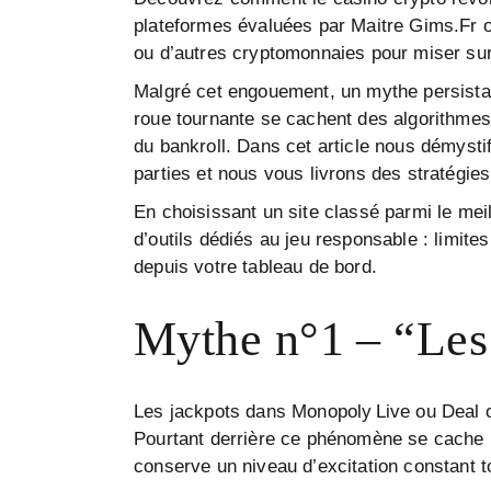
plateformes évaluées par Maitre Gims.Fr off
ou d’autres cryptomonnaies pour miser sur
Malgré cet engouement, un mythe persistant
roue tournante se cachent des algorithmes 
du bankroll. Dans cet article nous démyst
parties et nous vous livrons des stratégies
En choisissant un site classé parmi le mei
d’outils dédiés au jeu responsable : limit
depuis votre tableau de bord.
Mythe n°1 – “Les 
Les jackpots dans Monopoly Live ou Deal 
Pourtant derrière ce phénomène se cache u
conserve un niveau d’excitation constant t