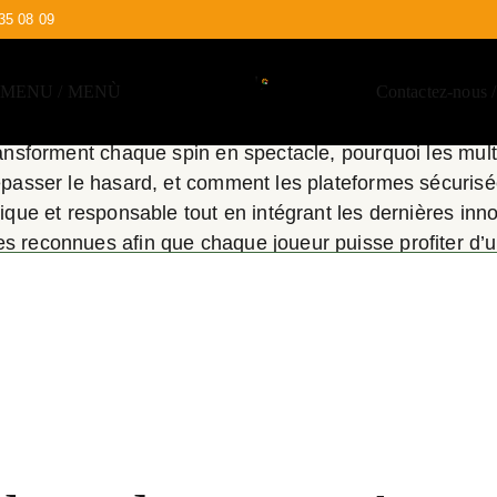
35 08 09
MENU / MENÙ
Contactez-nous /
n : Démystifier les jeux‑show en direct – De Monopol
ansforment chaque spin en spectacle, pourquoi les multi
épasser le hasard, et comment les plateformes sécuris
ique et responsable tout en intégrant les dernières inn
s reconnues afin que chaque joueur puisse profiter d’u
rentabilité