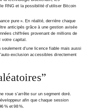
 RNG et la possibilité d’utiliser Bitcoin
ance pure ». En réalité, derrière chaque
tre anticipés grâce à une gestion avisée
nnées chiffrées provenant de millions de
 votre capital.
n seulement d’une licence fiable mais aussi
 d’auto‑exclusion accessibles directement
léatoires”
e roue s’arrête sur un segment doré.
 développeur afin que chaque session
96 % et 98 %.