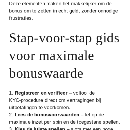
Deze elementen maken het makkelijker om de
bonus om te zetten in echt geld, zonder onnodige
frustraties.
Stap‑voor‑stap gids
voor maximale
bonuswaarde
Registreer en verifieer
– voltooi de
KYC‑procedure direct om vertragingen bij
uitbetalingen te voorkomen.
Lees de bonusvoorwaarden
– let op de
maximale inzet per spin en de toegestane spellen.
Kies de juiste spellen
– slots met een hoge