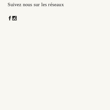
Suivez nous sur les réseaux