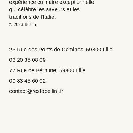
expérience culinaire exceptionnelle
qui célèbre les saveurs et les
traditions de l'Italie.
© 2023
Bellini
,
23 Rue des Ponts de Comines, 59800 Lille
03 20 35 08 09
77 Rue de Béthune, 59800 Lille
09 83 45 60 02
contact@restobellini.fr