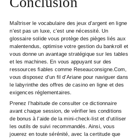
Conclusion
Maîtriser le vocabulaire des jeux d’argent en ligne
n’est pas un luxe, c’est une nécessité. Un
glossaire solide vous protège des pièges liés aux
malentendus, optimise votre gestion du bankroll et
vous donne un avantage stratégique sur les tables
et les machines. En vous appuyant sur des
ressources fiables comme Reseauconsigne.Com,
vous disposez d’un fil d’Ariane pour naviguer dans
le labyrinthe des offres de casino en ligne et des
exigences réglementaires.
Prenez l’habitude de consulter ce dictionnaire
avant chaque session, de vérifier les conditions
de bonus à l’aide de la mini‑check‑list et d’utiliser
les outils de suivi recommandés. Ainsi, vous
jouerez en toute sérénité, avec la certitude que