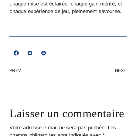
chaque mise est éclairée, chaque gain mérité, et
chaque expérience de jeu, pleinement savourée.
PREV
NEXT
Laisser un commentaire
Votre adresse e-mail ne sera pas publiée.
Les
champs obligatoires sont indiqués avec
*