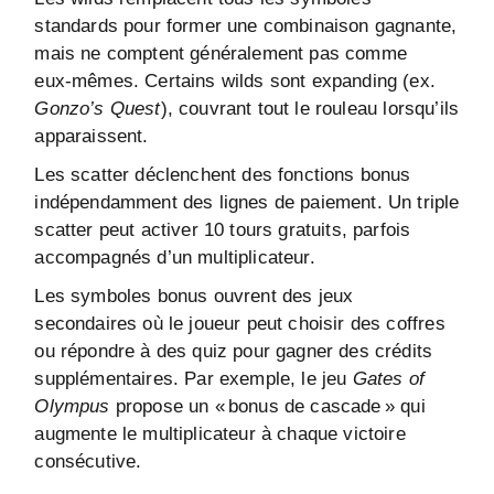
standards pour former une combinaison gagnante,
mais ne comptent généralement pas comme
eux‑mêmes. Certains wilds sont expanding (ex.
Gonzo’s Quest
), couvrant tout le rouleau lorsqu’ils
apparaissent.
Les scatter déclenchent des fonctions bonus
indépendamment des lignes de paiement. Un triple
scatter peut activer 10 tours gratuits, parfois
accompagnés d’un multiplicateur.
Les symboles bonus ouvrent des jeux
secondaires où le joueur peut choisir des coffres
ou répondre à des quiz pour gagner des crédits
supplémentaires. Par exemple, le jeu
Gates of
Olympus
propose un « bonus de cascade » qui
augmente le multiplicateur à chaque victoire
consécutive.