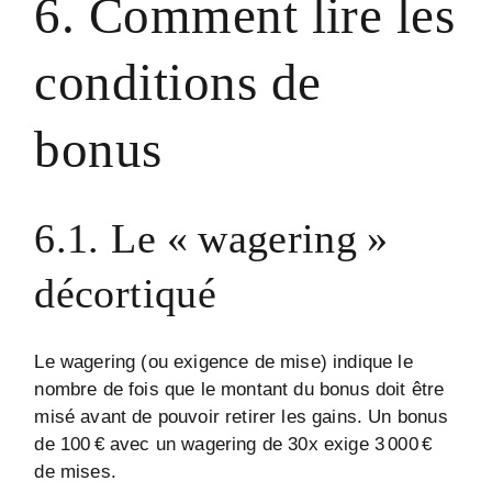
6. Comment lire les
conditions de
bonus
6.1. Le « wagering »
décortiqué
Le wagering (ou exigence de mise) indique le
nombre de fois que le montant du bonus doit être
misé avant de pouvoir retirer les gains. Un bonus
de 100 € avec un wagering de 30x exige 3 000 €
de mises.