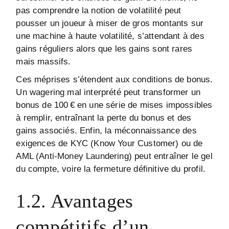
pas comprendre la notion de volatilité peut
pousser un joueur à miser de gros montants sur
une machine à haute volatilité, s’attendant à des
gains réguliers alors que les gains sont rares
mais massifs.
Ces méprises s’étendent aux conditions de bonus.
Un wagering mal interprété peut transformer un
bonus de 100 € en une série de mises impossibles
à remplir, entraînant la perte du bonus et des
gains associés. Enfin, la méconnaissance des
exigences de KYC (Know Your Customer) ou de
AML (Anti‑Money Laundering) peut entraîner le gel
du compte, voire la fermeture définitive du profil.
1.2. Avantages
compétitifs d’un