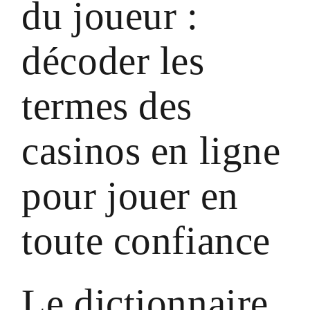
du joueur :
décoder les
termes des
casinos en ligne
pour jouer en
toute confiance
Le dictionnaire