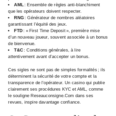
AML
: Ensemble de règles anti‑blanchiment
que les opérateurs doivent respecter.
RNG
: Générateur de nombres aléatoires
garantissant l’équité des jeux.
FTD
: « First Time Deposit », première mise
d’un nouveau joueur, souvent associée à un bonus
de bienvenue.
T&C
: Conditions générales, à lire
attentivement avant d’accepter un bonus.
Ces sigles ne sont pas de simples formalités ; ils
déterminent la sécurité de votre compte et la
transparence de l’opérateur. Un casino qui publie
clairement ses procédures KYC et AML, comme
le souligne Reseauconsigne.Com dans ses
revues, inspire davantage confiance.