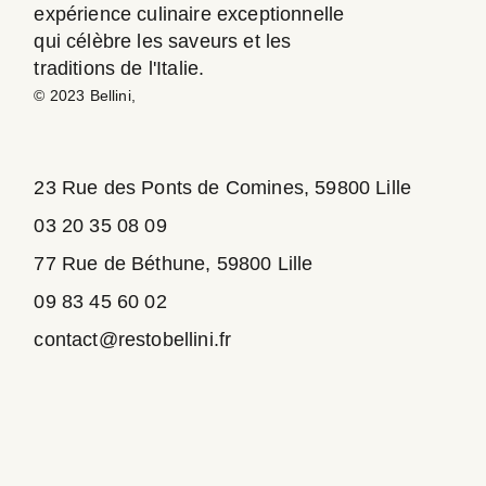
expérience culinaire exceptionnelle
qui célèbre les saveurs et les
traditions de l'Italie.
© 2023
Bellini
,
23 Rue des Ponts de Comines, 59800 Lille
03 20 35 08 09
77 Rue de Béthune, 59800 Lille
09 83 45 60 02
contact@restobellini.fr