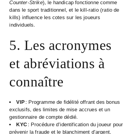
Counter‑Strike
), le handicap fonctionne comme
dans le sport traditionnel, et le kill‑ratio (ratio de
kills) influence les cotes sur les joueurs
individuels.
5. Les acronymes
et abréviations à
connaître
VIP
: Programme de fidélité offrant des bonus
exclusifs, des limites de mise accrues et un
gestionnaire de compte dédié.
KYC
: Procédure d’identification du joueur pour
prévenir la fraude et le blanchiment d’argent.