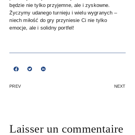
będzie nie tylko przyjemne, ale i zyskowne.
Życzymy udanego turnieju i wielu wygranych –
niech miłość do gry przyniesie Ci nie tylko
emocje, ale i solidny portfel!
PREV
NEXT
Laisser un commentaire