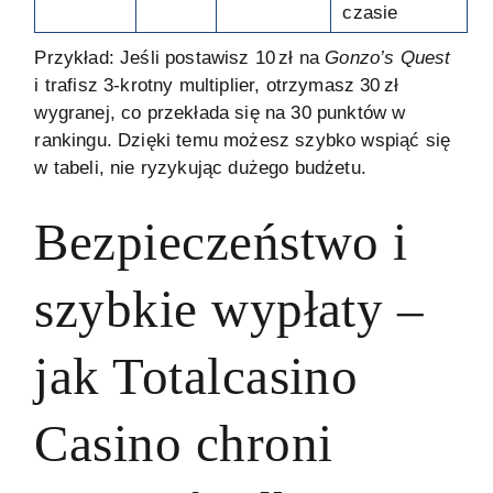
czasie
Przykład: Jeśli postawisz 10 zł na
Gonzo’s Quest
i trafisz 3‑krotny multiplier, otrzymasz 30 zł
wygranej, co przekłada się na 30 punktów w
rankingu. Dzięki temu możesz szybko wspiąć się
w tabeli, nie ryzykując dużego budżetu.
Bezpieczeństwo i
szybkie wypłaty –
jak Totalcasino
Casino chroni