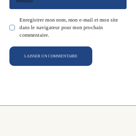
Enregistrer mon nom, mon e-mail et mon site
dans le navigateur pour mon prochain
commentaire.
LAISSER UN COMMENTAIRE