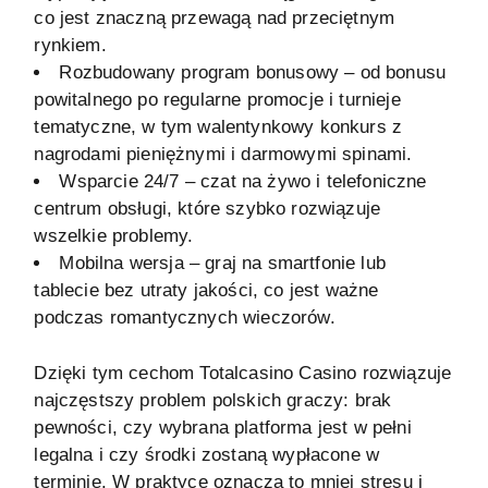
co jest znaczną przewagą nad przeciętnym
rynkiem.
Rozbudowany program bonusowy – od bonusu
powitalnego po regularne promocje i turnieje
tematyczne, w tym walentynkowy konkurs z
nagrodami pieniężnymi i darmowymi spinami.
Wsparcie 24/7 – czat na żywo i telefoniczne
centrum obsługi, które szybko rozwiązuje
wszelkie problemy.
Mobilna wersja – graj na smartfonie lub
tablecie bez utraty jakości, co jest ważne
podczas romantycznych wieczorów.
Dzięki tym cechom Totalcasino Casino rozwiązuje
najczęstszy problem polskich graczy: brak
pewności, czy wybrana platforma jest w pełni
legalna i czy środki zostaną wypłacone w
terminie. W praktyce oznacza to mniej stresu i