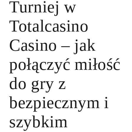
Turniej w
Totalcasino
Casino – jak
połączyć miłość
do gry z
bezpiecznym i
szybkim