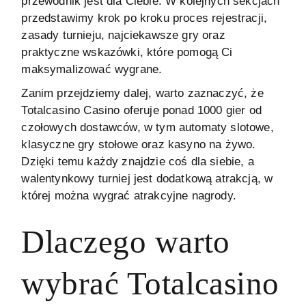
przewodnik jest dla Ciebie. W kolejnych sekcjach
przedstawimy krok po kroku proces rejestracji,
zasady turnieju, najciekawsze gry oraz
praktyczne wskazówki, które pomogą Ci
maksymalizować wygrane.
Zanim przejdziemy dalej, warto zaznaczyć, że
Totalcasino Casino oferuje ponad 1000 gier od
czołowych dostawców, w tym automaty slotowe,
klasyczne gry stołowe oraz kasyno na żywo.
Dzięki temu każdy znajdzie coś dla siebie, a
walentynkowy turniej jest dodatkową atrakcją, w
której można wygrać atrakcyjne nagrody.
Dlaczego warto
wybrać Totalcasino