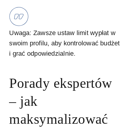
Uwaga: Zawsze ustaw limit wypłat w
swoim profilu, aby kontrolować budżet
i grać odpowiedzialnie.
Porady ekspertów
– jak
maksymalizować