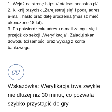
Wejdź na stronę
https://totalcasinocasino.pl/
.
Kliknij przycisk „Zarejestruj się” i podaj adres
e‑mail, hasło oraz datę urodzenia (musisz mieć
ukończone 18 lat).
Po potwierdzeniu adresu e‑mail zaloguj się i
przejdź do sekcji „Weryfikacja”. Załaduj skan
dowodu tożsamości oraz wyciąg z konta
bankowego.
Wskazówka: Weryfikacja trwa zwykle
nie dłużej niż 30 minut, co pozwala
szybko przystąpić do gry.