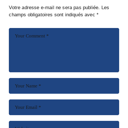
Votre adresse e-mail ne sera pas publiée.
Les
champs obligatoires sont indiqués avec
*