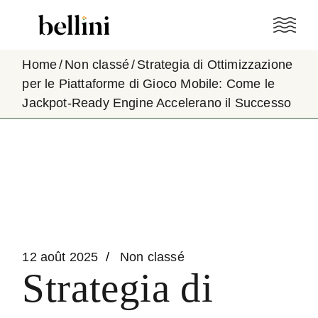
Skip
to
the
content
Home
Non classé
Strategia di Ottimizzazione
per le Piattaforme di Gioco Mobile: Come le
Jackpot‑Ready Engine Accelerano il Successo
12 août 2025
Non classé
Strategia di