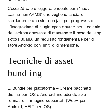
Cocos2d‑x, più leggero, è ideale per i “nuovi
casino non AAMS” che vogliono lanciare
rapidamente una slot con jackpot progressivo.
L’integrazione di plugin open‑source per il calcolo
del jackpot consente di mantenere il peso dell’app
sotto i 30 MB, un requisito fondamentale per gli
store Android con limiti di dimensione.
Tecniche di asset
bundling
Bundle per piattaforma – Creare pacchetti
distinti per iOS e Android, includendo solo i
formati di immagine supportati (WebP per
Android, HEIF per iOS).