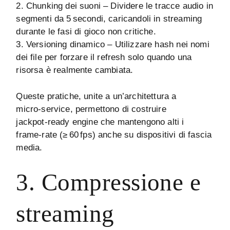
Chunking dei suoni – Dividere le tracce audio in
segmenti da 5 secondi, caricandoli in streaming
durante le fasi di gioco non critiche.
Versioning dinamico – Utilizzare hash nei nomi
dei file per forzare il refresh solo quando una
risorsa è realmente cambiata.
Queste pratiche, unite a un’architettura a
micro‑service, permettono di costruire
jackpot‑ready engine che mantengono alti i
frame‑rate (≥ 60 fps) anche su dispositivi di fascia
media.
3. Compressione e
streaming