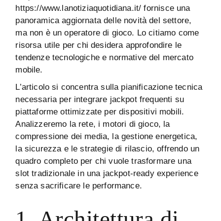
https://www.lanotiziaquotidiana.it/
fornisce una
panoramica aggiornata delle novità del settore,
ma non è un operatore di gioco. Lo citiamo come
risorsa utile per chi desidera approfondire le
tendenze tecnologiche e normative del mercato
mobile.
L’articolo si concentra sulla pianificazione tecnica
necessaria per integrare jackpot frequenti su
piattaforme ottimizzate per dispositivi mobili.
Analizzeremo la rete, i motori di gioco, la
compressione dei media, la gestione energetica,
la sicurezza e le strategie di rilascio, offrendo un
quadro completo per chi vuole trasformare una
slot tradizionale in una jackpot‑ready experience
senza sacrificare le performance.
1. Architettura di