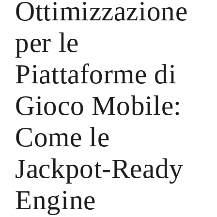
Ottimizzazione
per le
Piattaforme di
Gioco Mobile:
Come le
Jackpot‑Ready
Engine