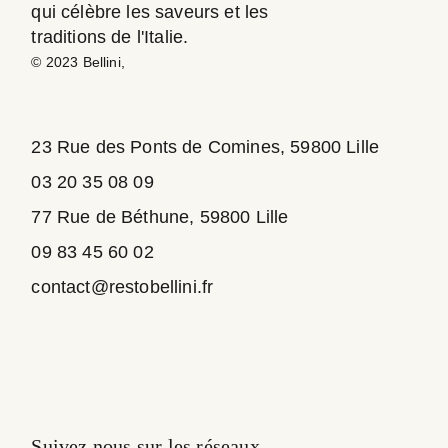
qui célèbre les saveurs et les
traditions de l'Italie.
© 2023
Bellini
,
23 Rue des Ponts de Comines, 59800 Lille
03 20 35 08 09
77 Rue de Béthune, 59800 Lille
09 83 45 60 02
contact@restobellini.fr
Suivez nous sur les réseaux