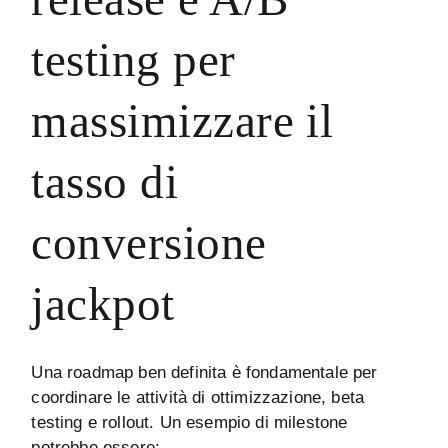
testing per
massimizzare il
tasso di
conversione
jackpot
Una roadmap ben definita è fondamentale per
coordinare le attività di ottimizzazione, beta
testing e rollout. Un esempio di milestone
potrebbe essere: