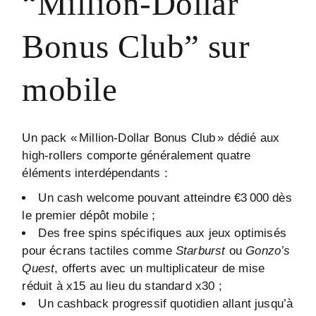
“Million‑Dollar
Bonus Club” sur
mobile
Un pack « Million‑Dollar Bonus Club » dédié aux
high‑rollers comporte généralement quatre
éléments interdépendants :
Un cash welcome pouvant atteindre €3 000 dès
le premier dépôt mobile ;
Des free spins spécifiques aux jeux optimisés
pour écrans tactiles comme
Starburst
ou
Gonzo’s
Quest
, offerts avec un multiplicateur de mise
réduit à x15 au lieu du standard x30 ;
Un cashback progressif quotidien allant jusqu’à