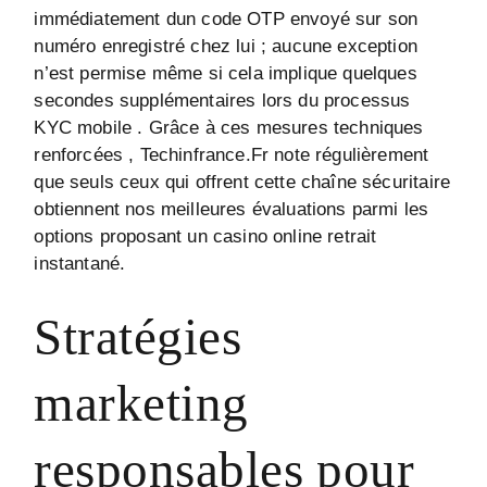
immédiatement dun code OTP envoyé sur son
numéro enregistré chez lui ; aucune exception
n’est permise même si cela implique quelques
secondes supplémentaires lors du processus
KYC mobile . Grâce à ces mesures techniques
renforcées , Techinfrance.Fr note régulièrement
que seuls ceux qui offrent cette chaîne sécuritaire
obtiennent nos meilleures évaluations parmi les
options proposant un casino online retrait
instantané.
Stratégies
marketing
responsables pour