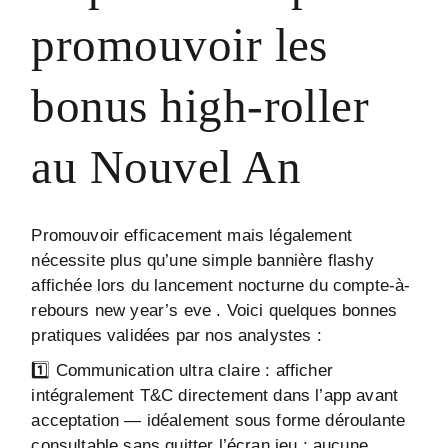
promouvoir les
bonus high‑roller
au Nouvel An
Promouvoir efficacement mais légalement
nécessite plus qu’une simple bannière flashy
affichée lors du lancement nocturne du compte-à-
rebours new year’s eve . Voici quelques bonnes
pratiques validées par nos analystes :
1️⃣ Communication ultra claire : afficher
intégralement T&C directement dans l’app avant
acceptation — idéalement sous forme déroulante
consultable sans quitter l’écran jeu ; aucune