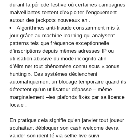
durant la période festive où certaines campagnes
malveillantes tentent d’exploiter l’engouement
autour des jackpots nouveaux an .
Algorithmes anti‑fraude constamment mis à
jour grâce au machine learning qui analysent
patterns tels que fréquence exceptionnelle
d’inscriptions depuis mêmes adresses IP ou
utilisation abusive du mode incognito afin
d’éliminer tout phénomène connu sous « bonus
hunting ». Ces systèmes déclenchent
automatiquement un blocage temporaire quand ils
détectent qu’un utilisateur dépasse – même
marginalement –les plafonds fixés par sa licence
locale .
En pratique cela signifie qu’en janvier tout joueur
souhaitant débloquer son cash welcome devra
valider son identité via selfie live suivi