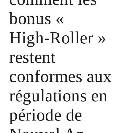
bonus «
High‑Roller »
restent
conformes aux
régulations en
période de