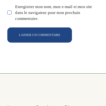
Enregistrer mon nom, mon e-mail et mon site
dans le navigateur pour mon prochain
commentaire.
LAISSER UN COMMENTAIRE