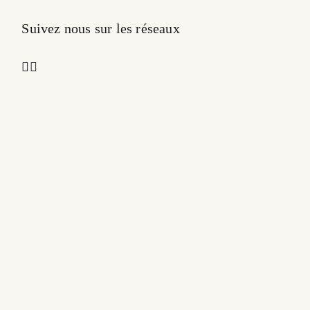
Suivez nous sur les réseaux