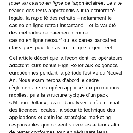
jouer au casino en ligne
de façon éclairée. Le site
réalise des tests approfondis sur la conformité
légale, la rapidité des retraits – notamment le
casino en ligne retrait instantané – et la variété
des méthodes de paiement comme
casino en ligne neosurf ou les cartes bancaires
classiques pour le casino en ligne argent réel.
Cet article décortique la façon dont les opérateurs
adaptent leurs bonus High‑Roller aux exigences
européennes pendant la période festive du Nouvel
An. Nous examinerons d’abord le cadre
règlementaire européen appliqué aux promotions
mobiles, puis la structure typique d’un pack
« Million‑Dollar », avant d’analyser le rôle crucial
des licences locales, la sécurité technique des
applications et enfin les stratégies marketing
responsables que doivent suivre les acteurs afin
de rester conformes tout en séduisant leurs