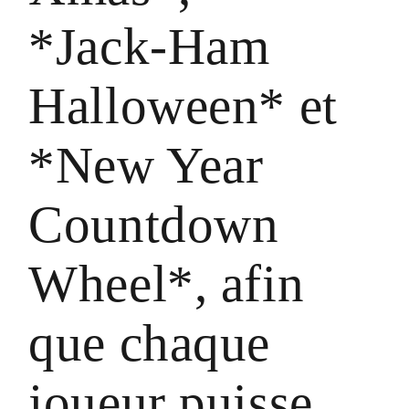
*Jack‑Ham
Halloween* et
*New Year
Countdown
Wheel*, afin
que chaque
joueur puisse