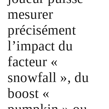
mesurer
précisément
l’impact du
facteur «
snowfall », du
boost «
pumpkin » ou