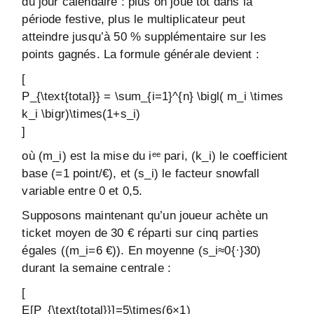
du jour calendaire : plus on joue tôt dans la
période festive, plus le multiplicateur peut
atteindre jusqu’à 50 % supplémentaire sur les
points gagnés. La formule générale devient :
[
P_{\text{total}} = \sum_{i=1}^{n} \bigl( m_i \times
k_i \bigr)\times(1+s_i)
]
où (m_i) est la mise du iᵉᵉ pari, (k_i) le coefficient
base (=1 point/€), et (s_i) le facteur snowfall
variable entre 0 et 0,5.
Supposons maintenant qu’un joueur achète un
ticket moyen de 30 € réparti sur cinq parties
égales ((m_i=6 €)). En moyenne (s_i≈0{·}30)
durant la semaine centrale :
[
E[P_{\text{total}}]=5\times(6×1)