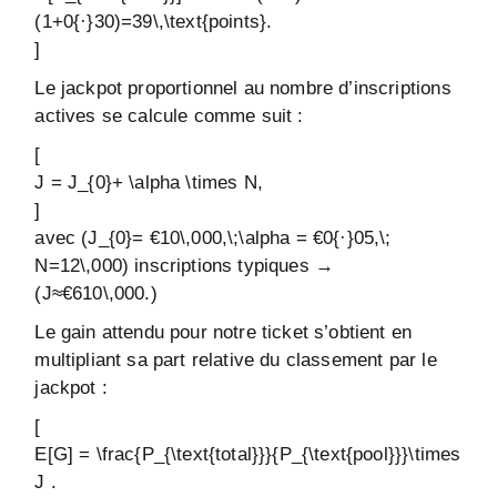
(1+0{·}30)=39\,\text{points}.
]
Le jackpot proportionnel au nombre d’inscriptions
actives se calcule comme suit :
[
J = J_{0}+ \alpha \times N,
]
avec (J_{0}= €10\,000,\;\alpha = €0{·}05,\;
N=12\,000) inscriptions typiques →
(J≈€610\,000.)
Le gain attendu pour notre ticket s’obtient en
multipliant sa part relative du classement par le
jackpot :
[
E[G] = \frac{P_{\text{total}}}{P_{\text{pool}}}\times
J .