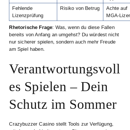
Fehlende
Risiko von Betrug
Achte auf
Lizenzprüfung
MGA‑Lize
Rhetorische Frage
: Was, wenn du diese Fallen
bereits von Anfang an umgehst? Du würdest nicht
nur sicherer spielen, sondern auch mehr Freude
am Spiel haben.
Verantwortungsvoll
es Spielen – Dein
Schutz im Sommer
Crazybuzzer Casino stellt Tools zur Verfügung,