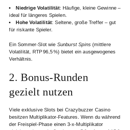
Niedrige Volatilität
: Häufige, kleine Gewinne –
ideal für längeres Spielen.
Hohe Volatilität
: Seltene, große Treffer – gut
für riskante Spieler.
Ein Sommer‑Slot wie
Sunburst Spins
(mittlere
Volatilität, RTP 96,5 %) bietet ein ausgewogenes
Verhältnis.
2. Bonus‑Runden
gezielt nutzen
Viele exklusive Slots bei Crazybuzzer Casino
besitzen Multiplikator‑Features. Wenn du während
der Freispiel‑Phase einen 3‑x‑Multiplikator