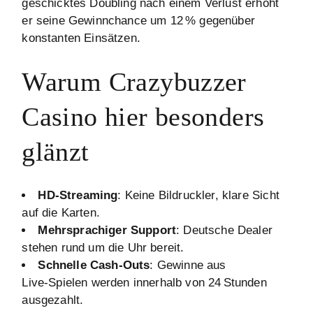
geschicktes Doubling nach einem Verlust erhöht
er seine Gewinnchance um 12 % gegenüber
konstanten Einsätzen.
Warum Crazybuzzer
Casino hier besonders
glänzt
HD‑Streaming
: Keine Bildruckler, klare Sicht
auf die Karten.
Mehrsprachiger Support
: Deutsche Dealer
stehen rund um die Uhr bereit.
Schnelle Cash‑Outs
: Gewinne aus
Live‑Spielen werden innerhalb von 24 Stunden
ausgezahlt.