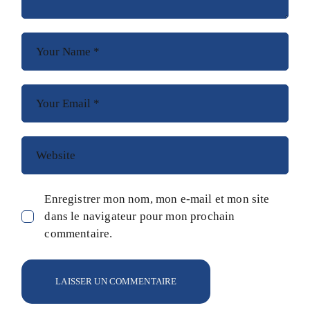
Enregistrer mon nom, mon e-mail et mon site
dans le navigateur pour mon prochain
commentaire.
LAISSER UN COMMENTAIRE