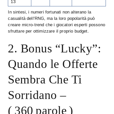
13
In sintesi, i numeri fortunati non alterano la
casualità dell’RNG, ma la loro popolarità può
creare micro‑trend che i giocatori esperti possono
sfruttare per ottimizzare il proprio budget.
2. Bonus “Lucky”:
Quando le Offerte
Sembra Che Ti
Sorridano –
( 360 parole )