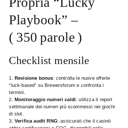
Propria “Lucky
Playbook” –
( 350 parole )
Checklist mensile
Revisione bonus
: controlla le nuove offerte
“luck‑based” su Brewersforum e confronta i
termini.
Monitoraggio numeri caldi
: utilizza il report
settimanale dei numeri più scommessi nei giochi
di slot.
Verifica audit RNG
: assicurati che il casinò