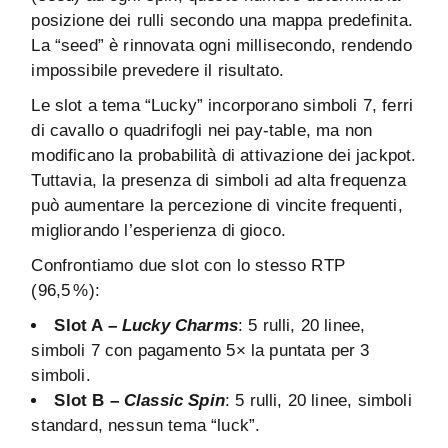
posizione dei rulli secondo una mappa predefinita.
La “seed” è rinnovata ogni millisecondo, rendendo
impossibile prevedere il risultato.
Le slot a tema “Lucky” incorporano simboli 7, ferri
di cavallo o quadrifogli nei pay‑table, ma non
modificano la probabilità di attivazione dei jackpot.
Tuttavia, la presenza di simboli ad alta frequenza
può aumentare la percezione di vincite frequenti,
migliorando l’esperienza di gioco.
Confrontiamo due slot con lo stesso RTP
(96,5 %):
Slot A –
Lucky Charms
: 5 rulli, 20 linee,
simboli 7 con pagamento 5× la puntata per 3
simboli.
Slot B –
Classic Spin
: 5 rulli, 20 linee, simboli
standard, nessun tema “luck”.