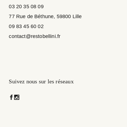
03 20 35 08 09
77 Rue de Béthune, 59800 Lille
09 83 45 60 02
contact@restobellini.fr
Suivez nous sur les réseaux