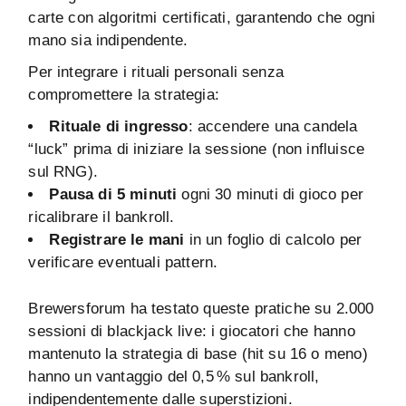
carte con algoritmi certificati, garantendo che ogni
mano sia indipendente.
Per integrare i rituali personali senza
compromettere la strategia:
Rituale di ingresso
: accendere una candela
“luck” prima di iniziare la sessione (non influisce
sul RNG).
Pausa di 5 minuti
ogni 30 minuti di gioco per
ricalibrare il bankroll.
Registrare le mani
in un foglio di calcolo per
verificare eventuali pattern.
Brewersforum ha testato queste pratiche su 2.000
sessioni di blackjack live: i giocatori che hanno
mantenuto la strategia di base (hit su 16 o meno)
hanno un vantaggio del 0,5 % sul bankroll,
indipendentemente dalle superstizioni.