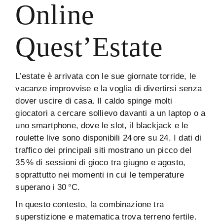
Online
Quest’Estate
L’estate è arrivata con le sue giornate torride, le
vacanze improvvise e la voglia di divertirsi senza
dover uscire di casa. Il caldo spinge molti
giocatori a cercare sollievo davanti a un laptop o a
uno smartphone, dove le slot, il blackjack e le
roulette live sono disponibili 24 ore su 24. I dati di
traffico dei principali siti mostrano un picco del
35 % di sessioni di gioco tra giugno e agosto,
soprattutto nei momenti in cui le temperature
superano i 30 °C.
In questo contesto, la combinazione tra
superstizione e matematica trova terreno fertile.