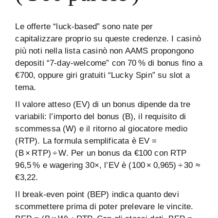
Le offerte “luck‑based” sono nate per
capitalizzare proprio su queste credenze. I casinò
più noti nella lista casinò non AAMS propongono
depositi “7‑day‑welcome” con 70 % di bonus fino a
€700, oppure giri gratuiti “Lucky Spin” su slot a
tema.
Il valore atteso (EV) di un bonus dipende da tre
variabili: l’importo del bonus (B), il requisito di
scommessa (W) e il ritorno al giocatore medio
(RTP). La formula semplificata è EV =
(B × RTP) ÷ W. Per un bonus da €100 con RTP
96,5 % e wagering 30×, l’EV è (100 × 0,965) ÷ 30 ≈
€3,22.
Il break‑even point (BEP) indica quanto devi
scommettere prima di poter prelevare le vincite.