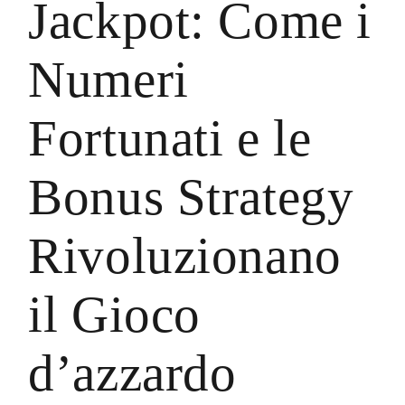
Jackpot: Come i
Numeri
Fortunati e le
Bonus Strategy
Rivoluzionano
il Gioco
d’azzardo