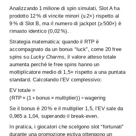
Analizzando 1 milione di spin simulati, Slot A ha
prodotto 12 % di vincite minori (≤ 2×) rispetto al
9 % di Slot B, ma il numero di jackpot (≥ 500×) è
rimasto identico (0,02 %).
Strategia matematica: quando il RTP è
accompagnato da un bonus “luck”, come 20 free
spins su
Lucky Charms
, il valore atteso totale
aumenta perché le free spins hanno un
moltiplicatore medio di 1,5× rispetto a una puntata
standard. Calcolando l’EV complessivo:
EV totale =
(RTP × (1 + bonus × multiplier)) ÷ wagering
Se il bonus è 20 % e il multiplier 1,5, l’EV sale da
0,965 a 1,04, superando il break‑even.
In pratica, i giocatori che scelgono slot “fortunati”
durante una promozione estiva ottengono un