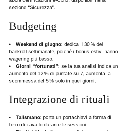
abbia certificazioni e‑COG, disponibili nella
sezione “Sicurezza”.
Budgeting
Weekend di giugno
: dedica il 30 % del
bankroll settimanale, poiché i bonus estivi hanno
wagering più basso.
Giorni “fortunati”
: se la tua analisi indica un
aumento del 12 % di puntate su 7, aumenta la
scommessa del 5 % solo in quei giorni.
Integrazione di rituali
Talismano
: porta un portachiavi a forma di
ferro di cavallo durante le sessioni.