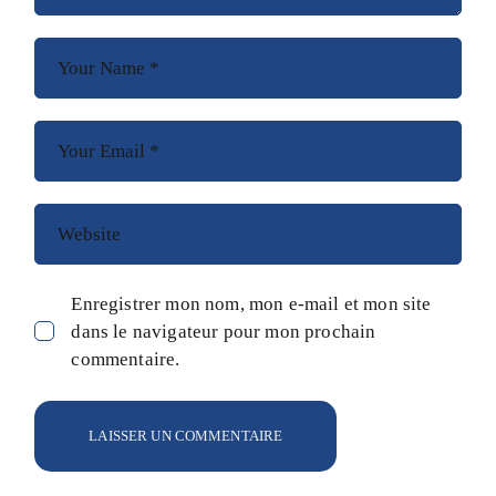
Enregistrer mon nom, mon e-mail et mon site
dans le navigateur pour mon prochain
commentaire.
LAISSER UN COMMENTAIRE