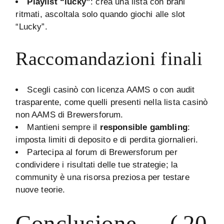
Playlist “lucky”
: crea una lista con brani
ritmati, ascoltala solo quando giochi alle slot
“Lucky”.
Raccomandazioni finali
Scegli casinò con licenza AAMS o con audit
trasparente, come quelli presenti nella lista casinò
non AAMS di Brewersforum.
Mantieni sempre il
responsible gambling
:
imposta limiti di deposito e di perdita giornalieri.
Partecipa al forum di Brewersforum per
condividere i risultati delle tue strategie; la
community è una risorsa preziosa per testare
nuove teorie.
Conclusione — ( 20