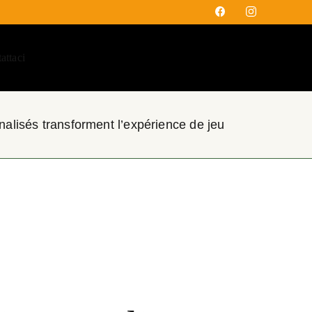
attaci
nalisés transforment l’expérience de jeu