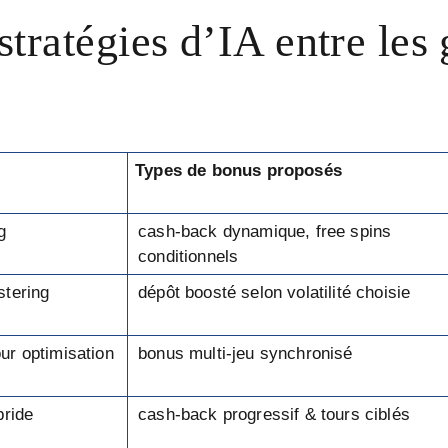
tratégies d’IA entre les 
Types de bonus proposés
g
cash‑back dynamique, free spins
conditionnels
stering
dépôt boosté selon volatilité choisie
ur optimisation
bonus multi‑jeu synchronisé
bride
cash‑back progressif & tours ciblés