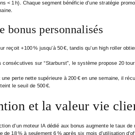
ns < 1 h). Chaque segment bénéficie d’une stratégie promot
aine.
e bonus personnalisés
ur reçoit +100 % jusqu’à 50 €, tandis qu’un high roller obt
ies consécutives sur “Starburst”, le système propose 20 tour
it une perte nette supérieure à 200 € en une semaine, il 
teint le seuil de 500 €.
tion et la valeur vie clie
uction d’un moteur IA dédié aux bonus augmente le taux de 
de 18 % à seulement 6 % après six mois d’utilisation d’of