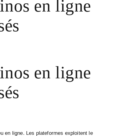
sinos en ligne
sés
sinos en ligne
sés
eu en ligne. Les plateformes exploitent le