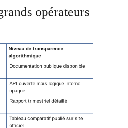
grands opérateurs
Niveau de transparence
algorithmique
Documentation publique disponible
API ouverte mais logique interne
opaque
Rapport trimestriel détaillé
Tableau comparatif publié sur site
officiel