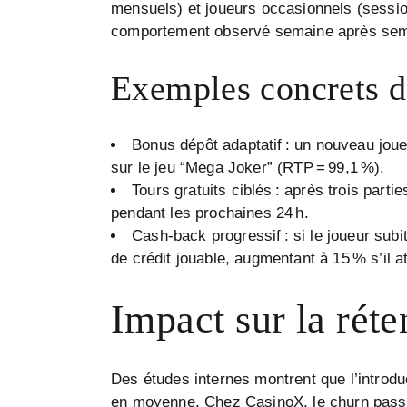
mensuels) et joueurs occasionnels (sessio
comportement observé semaine après sem
Exemples concrets d
Bonus dépôt adaptatif : un nouveau joue
sur le jeu “Mega Joker” (RTP = 99,1 %).
Tours gratuits ciblés : après trois part
pendant les prochaines 24 h.
Cash‑back progressif : si le joueur sub
de crédit jouable, augmentant à 15 % s’il at
Impact sur la réten
Des études internes montrent que l’introd
en moyenne. Chez CasinoX, le churn passe 