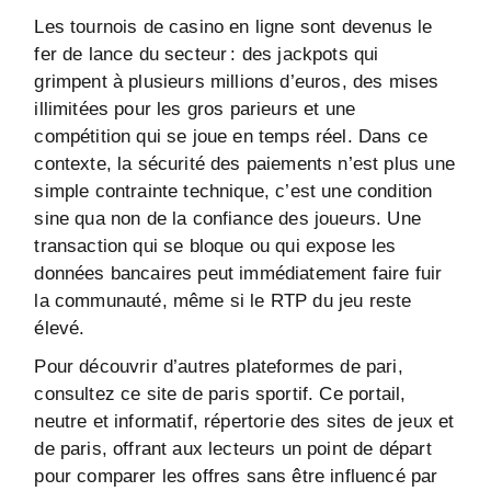
Les tournois de casino en ligne sont devenus le
fer de lance du secteur : des jackpots qui
grimpent à plusieurs millions d’euros, des mises
illimitées pour les gros parieurs et une
compétition qui se joue en temps réel. Dans ce
contexte, la sécurité des paiements n’est plus une
simple contrainte technique, c’est une condition
sine qua non de la confiance des joueurs. Une
transaction qui se bloque ou qui expose les
données bancaires peut immédiatement faire fuir
la communauté, même si le RTP du jeu reste
élevé.
Pour découvrir d’autres plateformes de pari,
consultez ce
site de paris sportif
. Ce portail,
neutre et informatif, répertorie des sites de jeux et
de paris, offrant aux lecteurs un point de départ
pour comparer les offres sans être influencé par