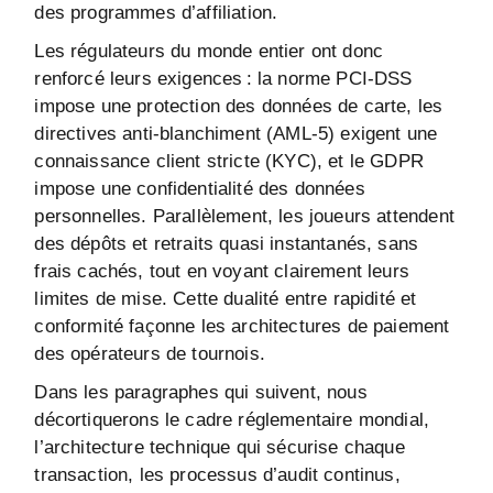
des programmes d’affiliation.
Les régulateurs du monde entier ont donc
renforcé leurs exigences : la norme PCI‑DSS
impose une protection des données de carte, les
directives anti‑blanchiment (AML‑5) exigent une
connaissance client stricte (KYC), et le GDPR
impose une confidentialité des données
personnelles. Parallèlement, les joueurs attendent
des dépôts et retraits quasi instantanés, sans
frais cachés, tout en voyant clairement leurs
limites de mise. Cette dualité entre rapidité et
conformité façonne les architectures de paiement
des opérateurs de tournois.
Dans les paragraphes qui suivent, nous
décortiquerons le cadre réglementaire mondial,
l’architecture technique qui sécurise chaque
transaction, les processus d’audit continus,