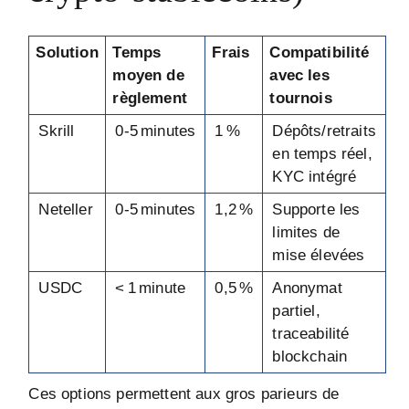
Solution
Temps
Frais
Compatibilité
moyen de
avec les
règlement
tournois
Skrill
0‑5 minutes
1 %
Dépôts/retraits
en temps réel,
KYC intégré
Neteller
0‑5 minutes
1,2 %
Supporte les
limites de
mise élevées
USDC
< 1 minute
0,5 %
Anonymat
partiel,
traceabilité
blockchain
Ces options permettent aux gros parieurs de