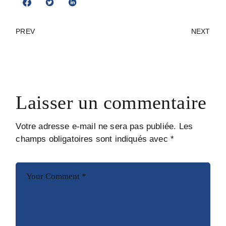
PREV
NEXT
Laisser un commentaire
Votre adresse e-mail ne sera pas publiée.
Les
champs obligatoires sont indiqués avec
*