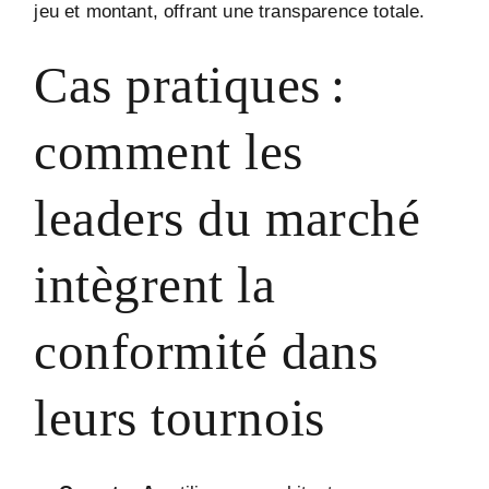
jeu et montant, offrant une transparence totale.
Cas pratiques :
comment les
leaders du marché
intègrent la
conformité dans
leurs tournois