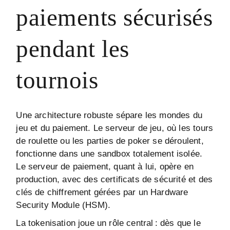
paiements sécurisés
pendant les
tournois
Une architecture robuste sépare les mondes du
jeu et du paiement. Le serveur de jeu, où les tours
de roulette ou les parties de poker se déroulent,
fonctionne dans une sandbox totalement isolée.
Le serveur de paiement, quant à lui, opère en
production, avec des certificats de sécurité et des
clés de chiffrement gérées par un Hardware
Security Module (HSM).
La tokenisation joue un rôle central : dès que le