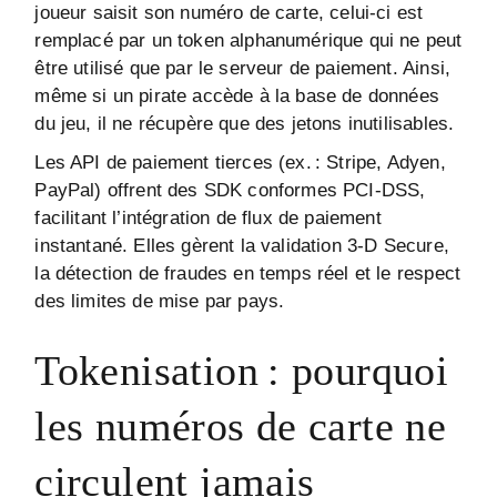
joueur saisit son numéro de carte, celui‑ci est
remplacé par un token alphanumérique qui ne peut
être utilisé que par le serveur de paiement. Ainsi,
même si un pirate accède à la base de données
du jeu, il ne récupère que des jetons inutilisables.
Les API de paiement tierces (ex. : Stripe, Adyen,
PayPal) offrent des SDK conformes PCI‑DSS,
facilitant l’intégration de flux de paiement
instantané. Elles gèrent la validation 3‑D Secure,
la détection de fraudes en temps réel et le respect
des limites de mise par pays.
Tokenisation : pourquoi
les numéros de carte ne
circulent jamais