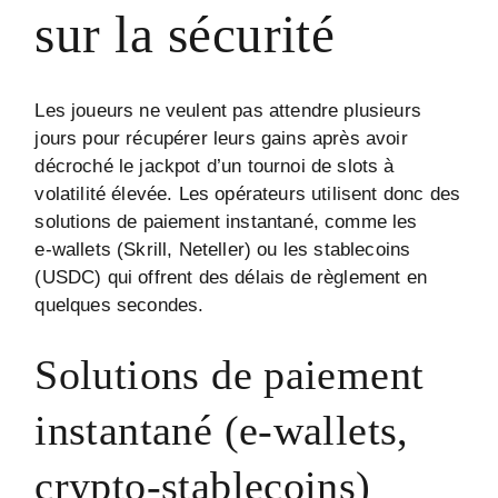
sur la sécurité
Les joueurs ne veulent pas attendre plusieurs
jours pour récupérer leurs gains après avoir
décroché le jackpot d’un tournoi de slots à
volatilité élevée. Les opérateurs utilisent donc des
solutions de paiement instantané, comme les
e‑wallets (Skrill, Neteller) ou les stablecoins
(USDC) qui offrent des délais de règlement en
quelques secondes.
Solutions de paiement
instantané (e‑wallets,
crypto‑stablecoins)