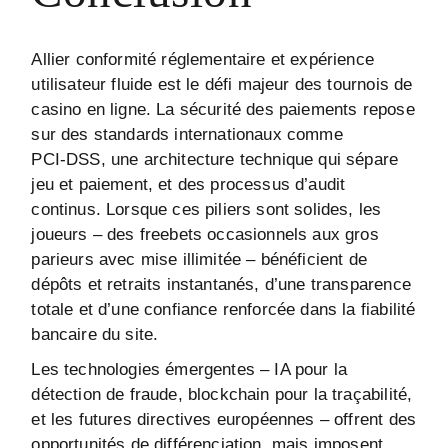
Allier conformité réglementaire et expérience
utilisateur fluide est le défi majeur des tournois de
casino en ligne. La sécurité des paiements repose
sur des standards internationaux comme
PCI‑DSS, une architecture technique qui sépare
jeu et paiement, et des processus d’audit
continus. Lorsque ces piliers sont solides, les
joueurs – des freebets occasionnels aux gros
parieurs avec mise illimitée – bénéficient de
dépôts et retraits instantanés, d’une transparence
totale et d’une confiance renforcée dans la fiabilité
bancaire du site.
Les technologies émergentes – IA pour la
détection de fraude, blockchain pour la traçabilité,
et les futures directives européennes – offrent des
opportunités de différenciation, mais imposent