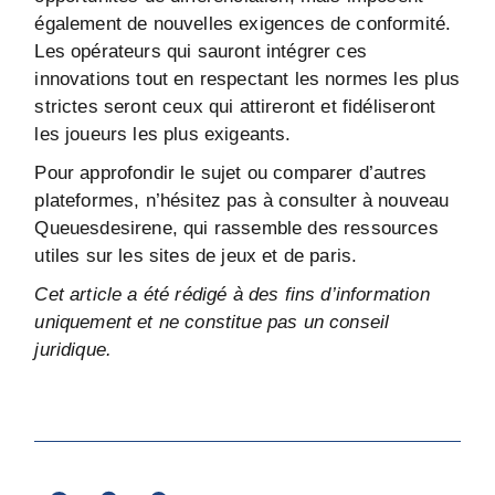
également de nouvelles exigences de conformité.
Les opérateurs qui sauront intégrer ces
innovations tout en respectant les normes les plus
strictes seront ceux qui attireront et fidéliseront
les joueurs les plus exigeants.
Pour approfondir le sujet ou comparer d’autres
plateformes, n’hésitez pas à consulter à nouveau
Queuesdesirene, qui rassemble des ressources
utiles sur les sites de jeux et de paris.
Cet article a été rédigé à des fins d’information
uniquement et ne constitue pas un conseil
juridique.