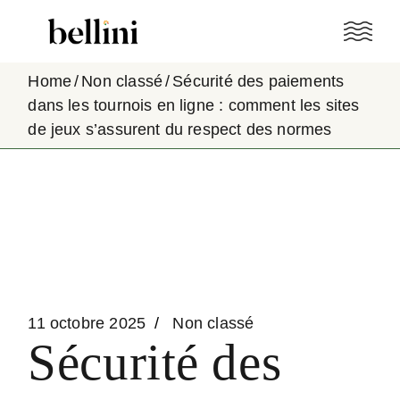
Skip
to
the
content
Home
Non classé
Sécurité des paiements
dans les tournois en ligne : comment les sites
de jeux s’assurent du respect des normes
11 octobre 2025
Non classé
Sécurité des