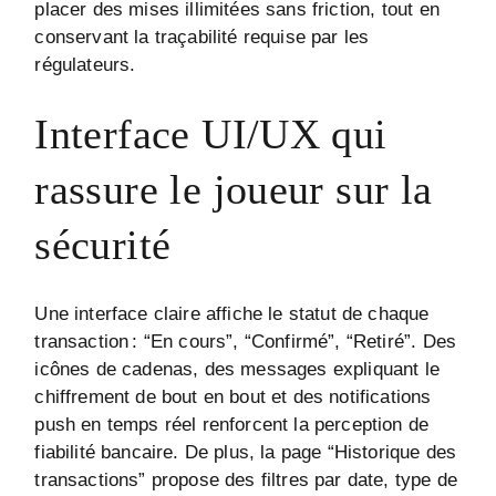
placer des mises illimitées sans friction, tout en
conservant la traçabilité requise par les
régulateurs.
Interface UI/UX qui
rassure le joueur sur la
sécurité
Une interface claire affiche le statut de chaque
transaction : “En cours”, “Confirmé”, “Retiré”. Des
icônes de cadenas, des messages expliquant le
chiffrement de bout en bout et des notifications
push en temps réel renforcent la perception de
fiabilité bancaire. De plus, la page “Historique des
transactions” propose des filtres par date, type de