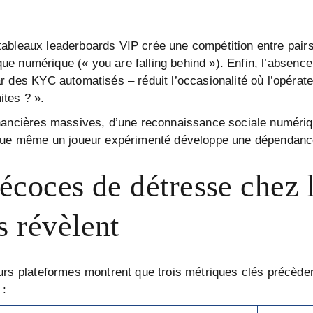
es tableaux leaderboards VIP crée une compétition entre pai
lique numérique (« you are falling behind »). Enfin, l’absen
r des KYC automatisés – réduit l’occasionalité où l’opérat
tes ? ».
nancières massives, d’une reconnaissance sociale numérique
é que même un joueur expérimenté développe une dépendanc
récoces de détresse chez
s révèlent
urs plateformes montrent que trois métriques clés précèden
 :