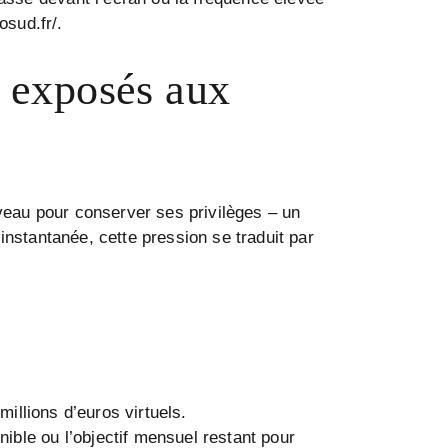
osud.fr/
.
s exposés aux
veau pour conserver ses privilèges – un
nstantanée, cette pression se traduit par
millions d’euros virtuels.
ible ou l’objectif mensuel restant pour