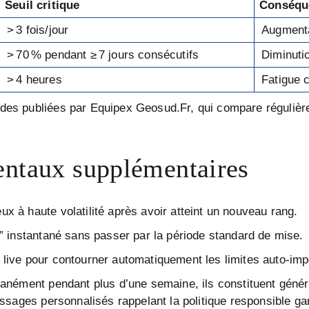
Seuil critique
Conséqu
> 3 fois/jour
Augmenta
> 70 % pendant ≥ 7 jours consécutifs
Diminuti
> 4 heures
Fatigue 
es publiées par Equipex Geosud.Fr, qui compare régulière
ntaux supplémentaires
x à haute volatilité après avoir atteint un nouveau rang.
t” instantané sans passer par la période standard de mise.
 live pour contourner automatiquement les limites auto‑im
nément pendant plus d’une semaine, ils constituent généra
essages personnalisés rappelant la politique responsible g