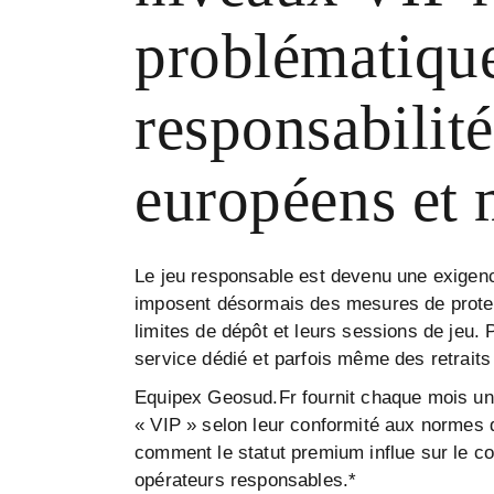
problématique
responsabilité
européens et 
Le jeu responsable est devenu une exigence
imposent désormais des mesures de protect
limites de dépôt et leurs sessions de jeu. 
service dédié et parfois même des retraits
Equipex Geosud.Fr fournit chaque mois une
« VIP » selon leur conformité aux normes 
comment le statut premium influe sur le c
opérateurs responsables.*