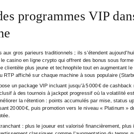
 des programmes VIP dan
ne
ux gros parieurs traditionnels ; ils s’étendent aujourd’hui
 le casino en ligne crypto qui offrent des bonus sous for
 une clientèle plus jeune et technophile tout en augmentant 
u RTP affiché sur chaque machine à sous populaire (Starb
pose un package VIP incluant jusqu’à 5 000 € de cashback 
usif à des tournois à jackpot progressif où la volatilité est
améliorer la rétention : points accumulés par mise, status 
nt 20 000 €, puis promotion vers le niveau « Platinum » do
ptée.
anchant : plus le joueur est valorisé financièrement, plus 
ertissement classiques comme l’augmentation du temps pa