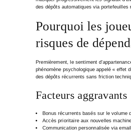
des dépôts automatiques via portefeuilles
Pourquoi les joueu
risques de dépen
Premièrement, le sentiment d’appartenance
phénomène psychologique appelé « effet de
des dépôts récurrents sans friction techniq
Facteurs aggravants
Bonus récurrents basés sur le volume d’
Accès prioritaire aux nouvelles machines 
Communication personnalisée via email o