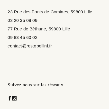
23 Rue des Ponts de Comines, 59800 Lille
03 20 35 08 09
77 Rue de Béthune, 59800 Lille
09 83 45 60 02
contact@restobellini.fr
Suivez nous sur les réseaux