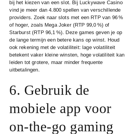
bij het kiezen van een slot. Bij Luckywave Casino
vind je meer dan 4.800 spellen van verschillende
providers. Zoek naar slots met een RTP van 96 %
of hoger, zoals Mega Joker (RTP 99,0 %) of
Starburst (RTP 96,1 %). Deze games geven je op
de lange termijn een betere kans op winst. Houd
ook rekening met de volatiliteit: lage volatiliteit
betekent vaker kleine winsten, hoge volatiliteit kan
leiden tot grotere, maar minder frequente
uitbetalingen.
6. Gebruik de
mobiele app voor
on‑the‑go gaming