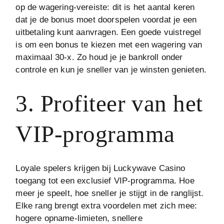
op de wagering‑vereiste: dit is het aantal keren
dat je de bonus moet doorspelen voordat je een
uitbetaling kunt aanvragen. Een goede vuistregel
is om een bonus te kiezen met een wagering van
maximaal 30‑x. Zo houd je je bankroll onder
controle en kun je sneller van je winsten genieten.
3. Profiteer van het
VIP‑programma
Loyale spelers krijgen bij Luckywave Casino
toegang tot een exclusief VIP‑programma. Hoe
meer je speelt, hoe sneller je stijgt in de ranglijst.
Elke rang brengt extra voordelen met zich mee:
hogere opname‑limieten, snellere