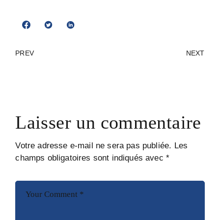
PREV
NEXT
Laisser un commentaire
Votre adresse e-mail ne sera pas publiée.
Les
champs obligatoires sont indiqués avec
*