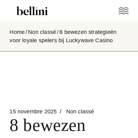
Skip
to
the
content
Home
Non classé
8 bewezen strategieën
voor loyale spelers bij Luckywave Casino
15 novembre 2025
Non classé
8 bewezen