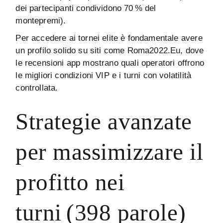
dei partecipanti condividono 70 % del
montepremi).
Per accedere ai tornei elite è fondamentale avere
un profilo solido su siti come Roma2022.Eu, dove
le recensioni app mostrano quali operatori offrono
le migliori condizioni VIP e i turni con volatilità
controllata.
Strategie avanzate
per massimizzare il
profitto nei
turni (398 parole)