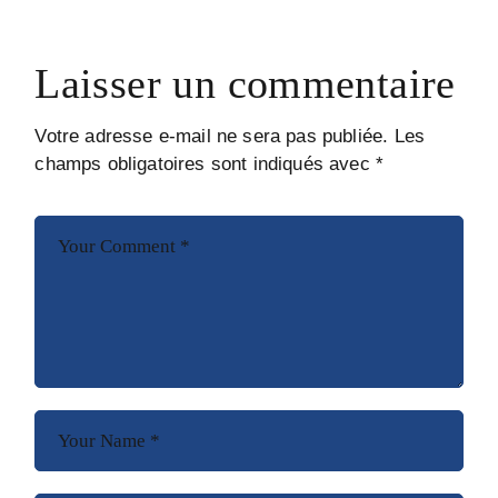
Laisser un commentaire
Votre adresse e-mail ne sera pas publiée.
Les
champs obligatoires sont indiqués avec
*