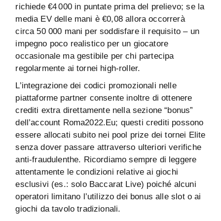
richiede €4 000 in puntate prima del prelievo; se la
media EV delle mani è €0,08 allora occorrerà
circa 50 000 mani per soddisfare il requisito – un
impegno poco realistico per un giocatore
occasionale ma gestibile per chi partecipa
regolarmente ai tornei high‑roller.
L’integrazione dei codici promozionali nelle
piattaforme partner consente inoltre di ottenere
crediti extra direttamente nella sezione “bonus”
dell’account Roma2022.Eu; questi crediti possono
essere allocati subito nei pool prize dei tornei Elite
senza dover passare attraverso ulteriori verifiche
anti‑fraudulenthe. Ricordiamo sempre di leggere
attentamente le condizioni relative ai giochi
esclusivi (es.: solo Baccarat Live) poiché alcuni
operatori limitano l’utilizzo dei bonus alle slot o ai
giochi da tavolo tradizionali.