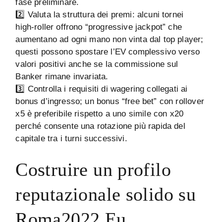
fase preliminare.
2️⃣ Valuta la struttura dei premi: alcuni tornei
high‑roller offrono “progressive jackpot” che
aumentano ad ogni mano non vinta dal top player;
questi possono spostare l’EV complessivo verso
valori positivi anche se la commissione sul
Banker rimane invariata.
3️⃣ Controlla i requisiti di wagering collegati ai
bonus d’ingresso; un bonus “free bet” con rollover
x5 è preferibile rispetto a uno simile con x20
perché consente una rotazione più rapida del
capitale tra i turni successivi.
Costruire un profilo
reputazionale solido su
Roma2022.Eu