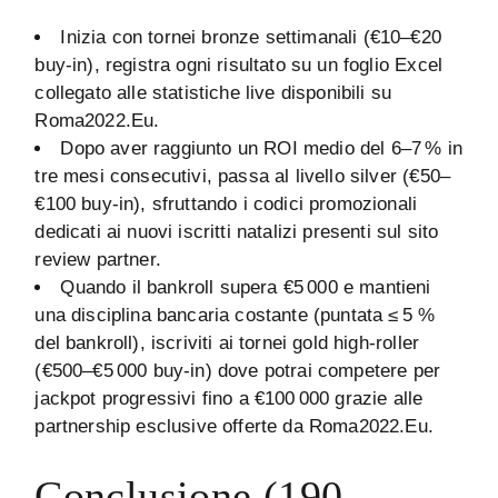
Inizia con tornei bronze settimanali (€10–€20
buy‑in), registra ogni risultato su un foglio Excel
collegato alle statistiche live disponibili su
Roma2022.Eu.
Dopo aver raggiunto un ROI medio del 6–7 % in
tre mesi consecutivi, passa al livello silver (€50–
€100 buy‑in), sfruttando i codici promozionali
dedicati ai nuovi iscritti natalizi presenti sul sito
review partner.
Quando il bankroll supera €5 000 e mantieni
una disciplina bancaria costante (puntata ≤ 5 %
del bankroll), iscriviti ai tornei gold high‑roller
(€500–€5 000 buy‑in) dove potrai competere per
jackpot progressivi fino a €100 000 grazie alle
partnership esclusive offerte da Roma2022.Eu.
Conclusione (190