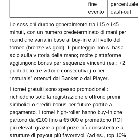
fine
percentual
evento
cash‑out
Le sessioni durano generalmente tra i 15 e i 45
minuti, con un numero predeterminato di mani per
round che varia in base al buy‑in e al livello del
torneo (bronze vs gold). Il punteggio non si basa
solo sulla vittoria della mano; molte piattaforme
aggiungono bonus per sequenze vincenti (es.: +2
punti dopo tre vittorie consecutive) o per
“naturals” ottenuti dal Banker o dal Player.
I tornei gratuiti sono spesso promozionali:
richiedono solo la registrazione e offrono premi
simbolici o crediti bonus per future partite a
pagamento. I tornei high‑roller hanno buy‑in che
partono da €200 fino a €5 000 e promettono ROI
più elevati grazie a pool prize più consistenti e a
strutture di payout più favorevoli (ad es., top 10%