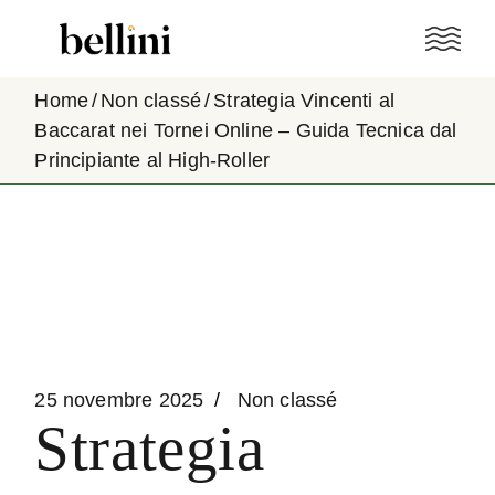
Skip
to
the
content
Home
Non classé
Strategia Vincenti al
Baccarat nei Tornei Online – Guida Tecnica dal
Principiante al High‑Roller
25 novembre 2025
Non classé
Strategia