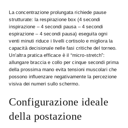
La concentrazione prolungata richiede pause
strutturate: la respirazione box (4 secondi
inspirazione – 4 secondi pausa – 4 secondi
espirazione – 4 secondi pausa) eseguita ogni
venti minuti riduce i livelli cortisolo e migliora la
capacità decisionale nelle fasi critiche del torneo.
Un’altra pratica efficace è il “micro‑stretch”:
allungare braccia e collo per cinque secondi prima
della prossima mano evita tensioni muscolari che
possono influenzare negativamente la percezione
visiva dei numeri sullo schermo.
Configurazione ideale
della postazione