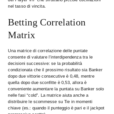
nel tasso di vincita.
Betting Correlation
Matrix
Una matrice di correlazione delle puntate
consente di valutare l’interdipendenza tra le
decisioni successive: se la probabilità
condizionata che il prossimo risultato sia Banker
dopo due vittorie consecutive è 0,48, mentre
quella dopo due sconfitte è 0,53, allora è
conveniente aumentare la puntata su Banker solo
nelle fasi “cold”. La matrice aiuta anche a
distribuire le scommesse su Tie in momenti
chiave (es.: quando il punteggio è pari e il jackpot