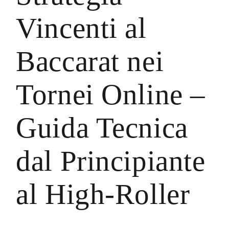
Vincenti al
Baccarat nei
Tornei Online –
Guida Tecnica
dal Principiante
al High‑Roller