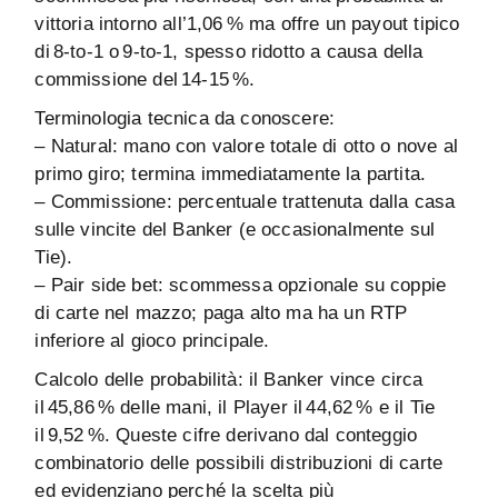
vittoria intorno all’1,06 % ma offre un payout tipico
di 8‑to‑1 o 9‑to‑1, spesso ridotto a causa della
commissione del 14‑15 %.
Terminologia tecnica da conoscere:
– Natural: mano con valore totale di otto o nove al
primo giro; termina immediatamente la partita.
– Commissione: percentuale trattenuta dalla casa
sulle vincite del Banker (e occasionalmente sul
Tie).
– Pair side bet: scommessa opzionale su coppie
di carte nel mazzo; paga alto ma ha un RTP
inferiore al gioco principale.
Calcolo delle probabilità: il Banker vince circa
il 45,86 % delle mani, il Player il 44,62 % e il Tie
il 9,52 %. Queste cifre derivano dal conteggio
combinatorio delle possibili distribuzioni di carte
ed evidenziano perché la scelta più