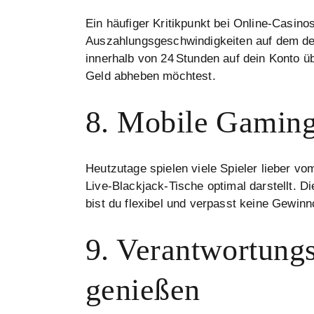
Ein häufiger Kritikpunkt bei Online‑Casino
Auszahlungsgeschwindigkeiten auf dem deu
innerhalb von 24 Stunden auf dein Konto 
Geld abheben möchtest.
8. Mobile Gaming
Heutzutage spielen viele Spieler lieber vo
Live‑Blackjack‑Tische optimal darstellt. D
bist du flexibel und verpasst keine Gewinn
9. Verantwortungs
genießen