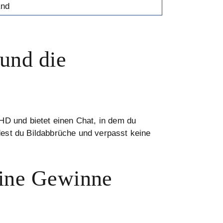
and
 und die
 HD und bietet einen Chat, in dem du
idest du Bildabbrüche und verpasst keine
eine Gewinne