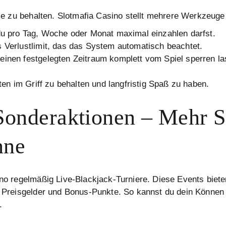
le zu behalten. Slotmafia Casino stellt mehrere Werkzeuge 
 du pro Tag, Woche oder Monat maximal einzahlen darfst.
 Verlustlimit, das das System automatisch beachtet.
 einen festgelegten Zeitraum komplett vom Spiel sperren la
en im Griff zu behalten und langfristig Spaß zu haben.
 Sonderaktionen – Mehr 
nne
o regelmäßig Live‑Blackjack‑Turniere. Diese Events bieten
 Preisgelder und Bonus‑Punkte. So kannst du dein Können
.