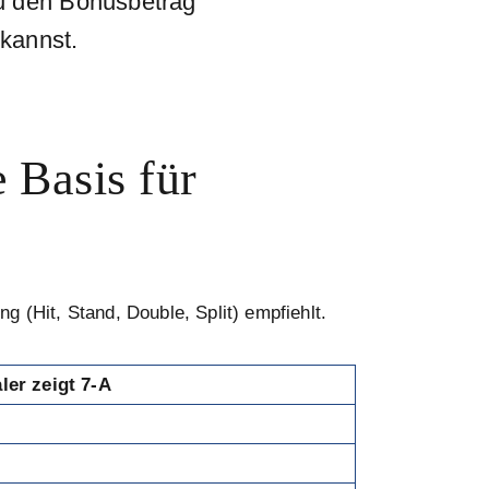
du den Bonusbetrag
kannst.
 Basis für
g (Hit, Stand, Double, Split) empfiehlt.
ler zeigt 7‑A