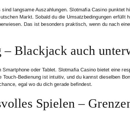
s sind langsame Auszahlungen. Slotmafia Casino punktet hi
tschen Markt. Sobald du die Umsatzbedingungen erfüllt ha
überwiesen. Das ist besonders praktisch, wenn du nach ei
 – Blackjack auch unter
m Smartphone oder Tablet. Slotmafia Casino bietet eine re
ie Touch‑Bedienung ist intuitiv, und du kannst dieselben B
chance, egal wo du dich gerade befindest.
volles Spielen – Grenze