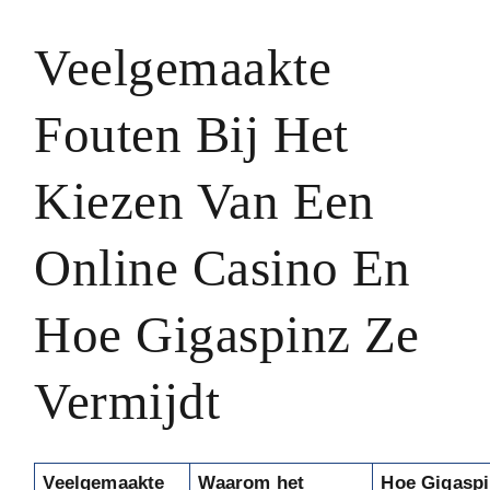
Veelgemaakte
Fouten Bij Het
Kiezen Van Een
Online Casino En
Hoe Gigaspinz Ze
Vermijdt
Veelgemaakte
Waarom het
Hoe Gigaspi