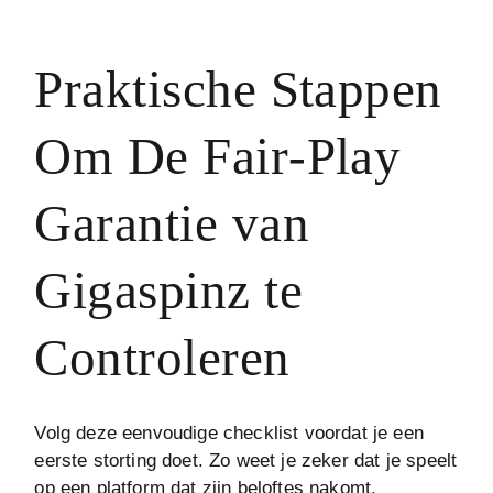
Praktische Stappen
Om De Fair‑Play
Garantie van
Gigaspinz te
Controleren
Volg deze eenvoudige checklist voordat je een
eerste storting doet. Zo weet je zeker dat je speelt
op een platform dat zijn beloftes nakomt.