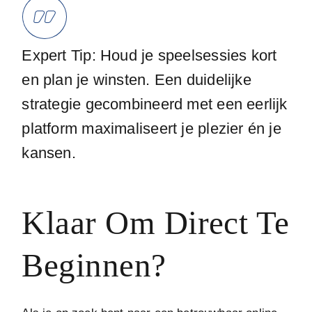
Expert Tip: Houd je speelsessies kort
en plan je winsten. Een duidelijke
strategie gecombineerd met een eerlijk
platform maximaliseert je plezier én je
kansen.
Klaar Om Direct Te
Beginnen?