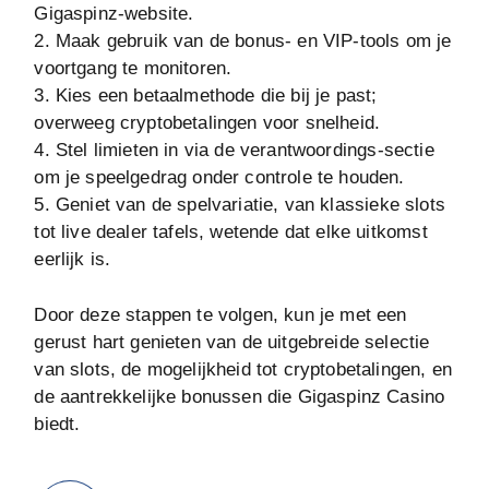
Gigaspinz‑website.
Maak gebruik van de bonus‑ en VIP‑tools om je
voortgang te monitoren.
Kies een betaalmethode die bij je past;
overweeg cryptobetalingen voor snelheid.
Stel limieten in via de verantwoordings‑sectie
om je speelgedrag onder controle te houden.
Geniet van de spelvariatie, van klassieke slots
tot live dealer tafels, wetende dat elke uitkomst
eerlijk is.
Door deze stappen te volgen, kun je met een
gerust hart genieten van de uitgebreide selectie
van slots, de mogelijkheid tot cryptobetalingen, en
de aantrekkelijke bonussen die Gigaspinz Casino
biedt.