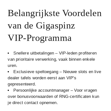
Belangrijkste Voordelen
van de Gigaspinz
VIP‑Programma
Snellere uitbetalingen – VIP‑leden profiteren
van prioritaire verwerking, vaak binnen enkele
uren.
Exclusieve speltoegang – Nieuwe slots en live
dealer tafels worden eerst aan VIP’s
gepresenteerd.
Persoonlijke accountmanager – Voor vragen
over bonusvoorwaarden of RNG‑certificaten kun
je direct contact opnemen.