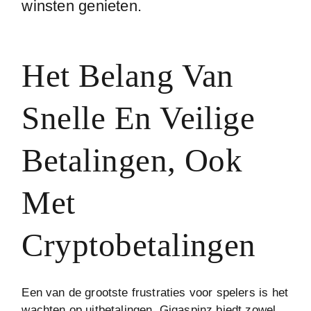
winsten genieten.
Het Belang Van
Snelle En Veilige
Betalingen, Ook
Met
Cryptobetalingen
Een van de grootste frustraties voor spelers is het
wachten op uitbetalingen. Gigaspinz biedt zowel