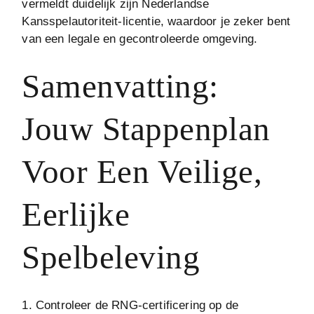
vermeldt duidelijk zijn Nederlandse
Kansspelautoriteit‑licentie, waardoor je zeker bent
van een legale en gecontroleerde omgeving.
Samenvatting:
Jouw Stappenplan
Voor Een Veilige,
Eerlijke
Spelbeleving
Controleer de RNG‑certificering op de