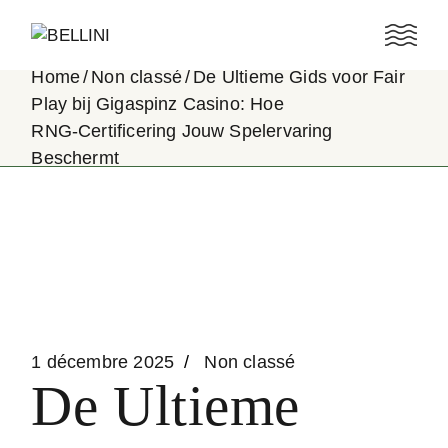
Skip
to
the
content
Home
Non classé
De Ultieme Gids voor Fair
Play bij Gigaspinz Casino: Hoe
RNG‑Certificering Jouw Spelervaring
Beschermt
1 décembre 2025
Non classé
De Ultieme