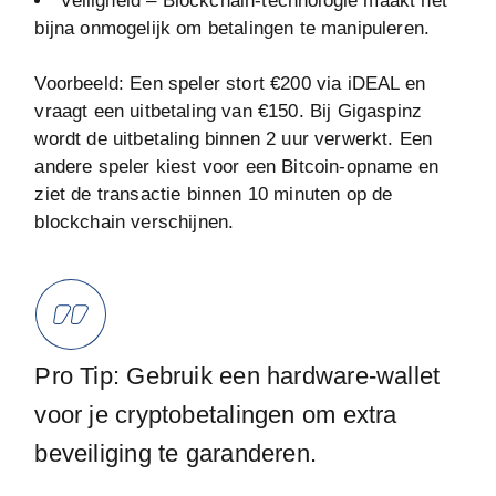
Veiligheid – Blockchain‑technologie maakt het
bijna onmogelijk om betalingen te manipuleren.
Voorbeeld: Een speler stort €200 via iDEAL en
vraagt een uitbetaling van €150. Bij Gigaspinz
wordt de uitbetaling binnen 2 uur verwerkt. Een
andere speler kiest voor een Bitcoin‑opname en
ziet de transactie binnen 10 minuten op de
blockchain verschijnen.
Pro Tip: Gebruik een hardware‑wallet
voor je cryptobetalingen om extra
beveiliging te garanderen.