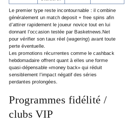
Le premier type reste incontournable : il combine
généralement un match deposit + free spins afin
d’attirer rapidement le joueur novice tout en lui
donnant l’occasion testée par Basketnews.Net
pour vérifier son taux réel (
wagering
) avant toute
perte éventuelle.
Les promotions récurrentes comme le cashback
hebdomadaire offrent quant à elles une forme
quasi‑dépensable «​money back​» qui réduit
sensiblement l’impact négatif des séries
perdantes prolongées.
Programmes fidélité /
clubs VIP