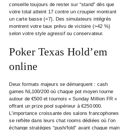
conseille toujours de rester sur “stand” dès que
votre total atteint 17 contre un croupier montrant
un carte basse (<7). Des simulateurs intégrés
montrent votre taux prévu de victoire (>42 %)
selon votre style agressif ou conservateur.
Poker Texas Hold’em
online
Deux formats majeurs se démarquent : cash
games NL100/200 où chaque pot moyen tourne
autour de €500 et tournois « Sunday Million FR »
offrant un prize pool supérieur à €250 000.
L’importance croissante des salons francophones
se reflète dans leurs chat rooms dédiées où l’on
échange stratégies “push/fold” avant chaque main