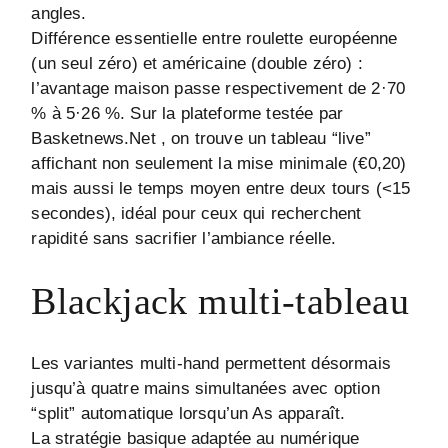
angles.
Différence essentielle entre roulette européenne
(un seul zéro) et américaine (double zéro) :
l’avantage maison passe respectivement de 2·70
% à 5·26 %. Sur la plateforme testée par
Basketnews.Net , on trouve un tableau “live”
affichant non seulement la mise minimale (€0,20)
mais aussi le temps moyen entre deux tours (<15
secondes), idéal pour ceux qui recherchent
rapidité sans sacrifier l’ambiance réelle.
Blackjack multi‑tableau
Les variantes multi‑hand permettent désormais
jusqu’à quatre mains simultanées avec option
“split” automatique lorsqu’un As apparaît.
La stratégie basique adaptée au numérique