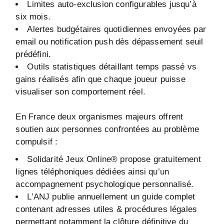
Limites auto‑exclusion configurables jusqu’à
six mois.
Alertes budgétaires quotidiennes envoyées par
email ou notification push dès dépassement seuil
prédéfini.
Outils statistiques détaillant temps passé vs
gains réalisés afin que chaque joueur puisse
visualiser son comportement réel.
En France deux organismes majeurs offrent
soutien aux personnes confrontées au problème
compulsif :
Solidarité Jeux Online® propose gratuitement
lignes téléphoniques dédiées ainsi qu’un
accompagnement psychologique personnalisé.
L’ANJ publie annuellement un guide complet
contenant adresses utiles & procédures légales
permettant notamment la clôture définitive du