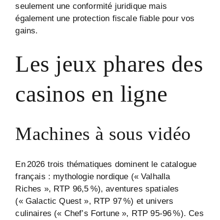
seulement une conformité juridique mais
également une protection fiscale fiable pour vos
gains.
Les jeux phares des
casinos en ligne
Machines à sous vidéo
En 2026 trois thématiques dominent le catalogue
français : mythologie nordique (« Valhalla
Riches », RTP 96,5 %), aventures spatiales
(« Galactic Quest », RTP 97 %) et univers
culinaires (« Chef’s Fortune », RTP 95‑96 %). Ces