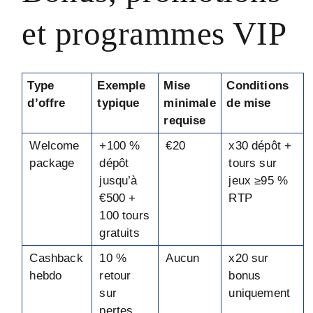
et programmes VIP
Type
Exemple
Mise
Conditions
d’offre
typique
minimale
de mise
requise
Welcome
+100 %
€20
x30 dépôt +
package
dépôt
tours sur
jusqu’à
jeux ≥95 %
€500 +
RTP
100 tours
gratuits
Cashback
10 %
Aucun
x20 sur
hebdo
retour
bonus
sur
uniquement
pertes