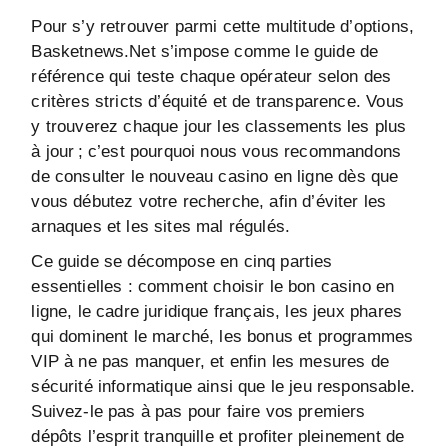
Pour s’y retrouver parmi cette multitude d’options,
Basketnews.Net s’impose comme le guide de
référence qui teste chaque opérateur selon des
critères stricts d’équité et de transparence. Vous
y trouverez chaque jour les classements les plus
à jour ; c’est pourquoi nous vous recommandons
de consulter le
nouveau casino en ligne
dès que
vous débutez votre recherche, afin d’éviter les
arnaques et les sites mal régulés.
Ce guide se décompose en cinq parties
essentielles : comment choisir le bon casino en
ligne, le cadre juridique français, les jeux phares
qui dominent le marché, les bonus et programmes
VIP à ne pas manquer, et enfin les mesures de
sécurité informatique ainsi que le jeu responsable.
Suivez‑le pas à pas pour faire vos premiers
dépôts l’esprit tranquille et profiter pleinement de