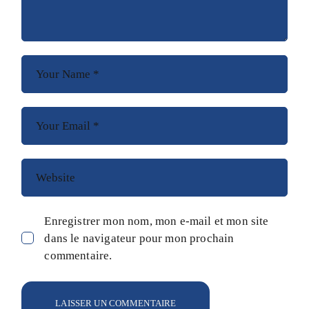
Enregistrer mon nom, mon e-mail et mon site
dans le navigateur pour mon prochain
commentaire.
LAISSER UN COMMENTAIRE