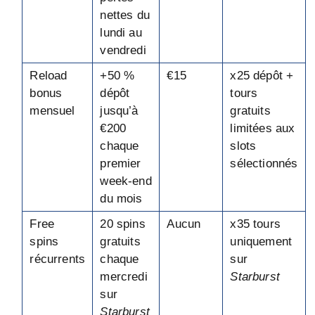
nettes du
lundi au
vendredi
Reload
+50 %
€15
x25 dépôt +
bonus
dépôt
tours
mensuel
jusqu’à
gratuits
€200
limitées aux
chaque
slots
premier
sélectionnés
week‑end
du mois
Free
20 spins
Aucun
x35 tours
spins
gratuits
uniquement
récurrents
chaque
sur
mercredi
Starburst
sur
Starburst