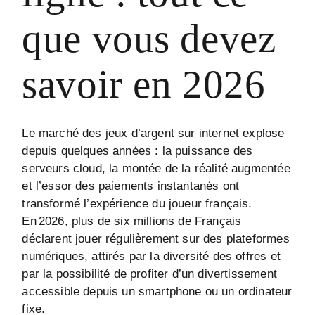
que vous devez
savoir en 2026
Le marché des jeux d’argent sur internet explose
depuis quelques années : la puissance des
serveurs cloud, la montée de la réalité augmentée
et l’essor des paiements instantanés ont
transformé l’expérience du joueur français.
En 2026, plus de six millions de Français
déclarent jouer régulièrement sur des plateformes
numériques, attirés par la diversité des offres et
par la possibilité de profiter d’un divertissement
accessible depuis un smartphone ou un ordinateur
fixe.