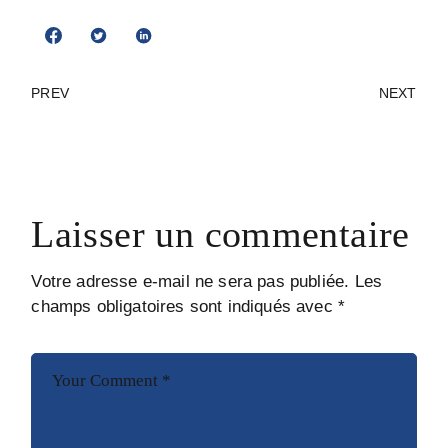
PREV
NEXT
Laisser un commentaire
Votre adresse e-mail ne sera pas publiée.
Les
champs obligatoires sont indiqués avec
*