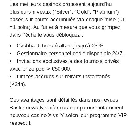
Les meilleurs casinos proposent aujourd’hui
plusieurs niveaux (“Silver”, “Gold”, “Platinum”)
basés sur points accumulés via chaque mise (€1
=1 point). Au fur et à mesure que vous grimpez
dans l’échelle vous débloquez :
Cashback boosté allant jusqu’à 25 %.
Gestionnaire personnel dédié disponible 24/7.
Invitations exclusives à des tournois privés
avec prize pool > €50 000.
Limites accrues sur retraits instantanés
(<24h).
Ces avantages sont détaillés dans nos revues
Basketnews.Net où nous comparons notamment
nouveau casino X vs Y selon leur programme VIP
respectif.