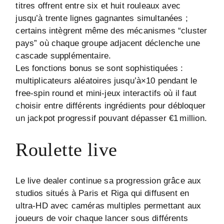
titres offrent entre six et huit rouleaux avec
jusqu’à trente lignes gagnantes simultanées ;
certains intègrent même des mécanismes “cluster
pays” où chaque groupe adjacent déclenche une
cascade supplémentaire.
Les fonctions bonus se sont sophisti­quées :
multiplicateurs aléatoires jusqu’à×10 pendant le
free‑spin round et mini‑jeux interactifs où il faut
choisir entre différents ingrédients pour débloquer
un jackpot progressif pouvant dépasser €1 million.
Roulette live
Le live dealer continue sa progression grâce aux
studios situés à Paris et Riga qui diffusent en
ultra‑HD avec caméras multiples permettant aux
joueurs de voir chaque lancer sous différents