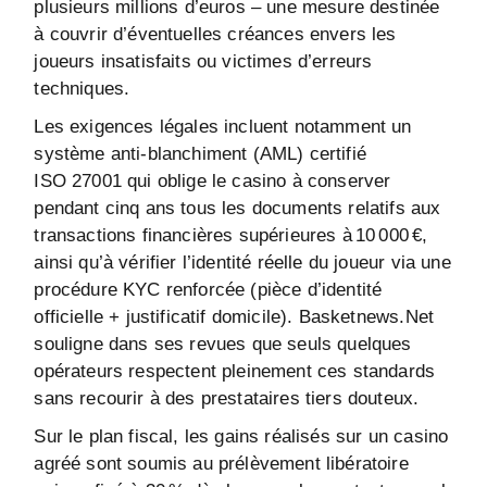
plusieurs millions d’euros – une mesure destinée
à couvrir d’éventuelles créances envers les
joueurs insatisfaits ou victimes d’erreurs
techniques.
Les exigences légales incluent notamment un
système anti‑blanchiment (AML) certifié
ISO 27001 qui oblige le casino à conserver
pendant cinq ans tous les documents relatifs aux
transactions financières supérieures à 10 000 €,
ainsi qu’à vérifier l’identité réelle du joueur via une
procédure KYC renforcée (pièce d’identité
officielle + justificatif domicile). Basketnews.Net
souligne dans ses revues que seuls quelques
opérateurs respectent pleinement ces standards
sans recourir à des prestataires tiers douteux.
Sur le plan fiscal, les gains réalisés sur un casino
agréé sont soumis au prélèvement libératoire