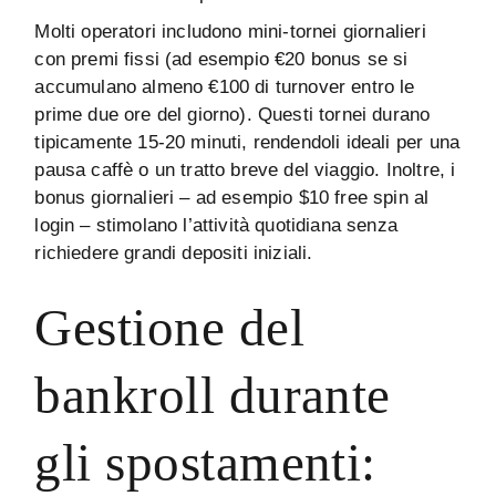
Molti operatori includono mini‑tornei giornalieri
con premi fissi (ad esempio €20 bonus se si
accumulano almeno €100 di turnover entro le
prime due ore del giorno). Questi tornei durano
tipicamente 15‑20 minuti, rendendoli ideali per una
pausa caffè o un tratto breve del viaggio. Inoltre, i
bonus giornalieri – ad esempio $10 free spin al
login – stimolano l’attività quotidiana senza
richiedere grandi depositi iniziali.
Gestione del
bankroll durante
gli spostamenti: