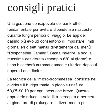
consigli pratici
Una gestione consapevole del bankroll è
fondamentale per evitare dipendenze nascoste
durante lunghi periodi di viaggio. Le app dei
casinò più evoluti consentono di impostare limiti
giornalieri o settimanali direttamente dal menù
“Responsible Gaming”. Basta inserire la soglia
massima desiderata (esempio €30 al giorno) e
l’app bloccherà automaticamente ulteriori depositi
superati quel limite.
La tecnica della “micro‑scommessa” consiste nel
dividere il budget totale in piccole unità da
€0,05‑€0,10 per ogni sessione breve. Questo
approccio riduce la volatilità percepita e permette
al giocatore di prolungare il divertimento per