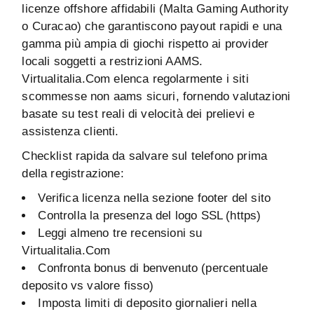
licenze offshore affidabili (Malta Gaming Authority
o Curacao) che garantiscono payout rapidi e una
gamma più ampia di giochi rispetto ai provider
locali soggetti a restrizioni AAMS.
Virtualitalia.Com elenca regolarmente i siti
scommesse non aams sicuri, fornendo valutazioni
basate su test reali di velocità dei prelievi e
assistenza clienti.
Checklist rapida da salvare sul telefono prima
della registrazione:
Verifica licenza nella sezione footer del sito
Controlla la presenza del logo SSL (https)
Leggi almeno tre recensioni su
Virtualitalia.Com
Confronta bonus di benvenuto (percentuale
deposito vs valore fisso)
Imposta limiti di deposito giornalieri nella