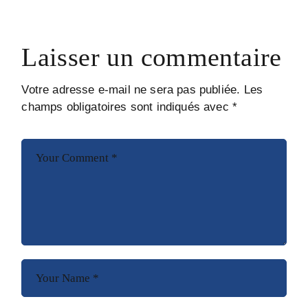
Laisser un commentaire
Votre adresse e-mail ne sera pas publiée.
Les
champs obligatoires sont indiqués avec
*