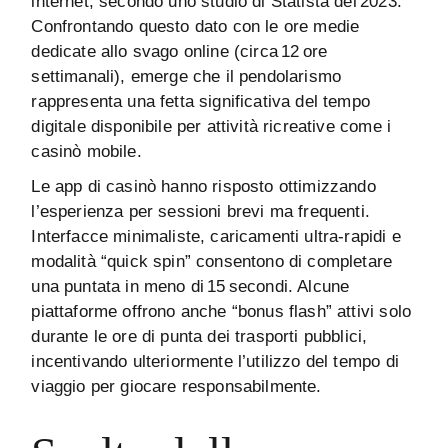
internet, secondo uno studio di Statista del 2023.
Confrontando questo dato con le ore medie
dedicate allo svago online (circa 12 ore
settimanali), emerge che il pendolarismo
rappresenta una fetta significativa del tempo
digitale disponibile per attività ricreative come i
casinò mobile.
Le app di casinò hanno risposto ottimizzando
l’esperienza per sessioni brevi ma frequenti.
Interfacce minimaliste, caricamenti ultra‑rapidi e
modalità “quick spin” consentono di completare
una puntata in meno di 15 secondi. Alcune
piattaforme offrono anche “bonus flash” attivi solo
durante le ore di punta dei trasporti pubblici,
incentivando ulteriormente l’utilizzo del tempo di
viaggio per giocare responsabilmente.