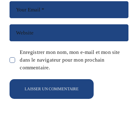
Enregistrer mon nom, mon e-mail et mon site
dans le navigateur pour mon prochain
commentaire.
LAISSER UN COMMENTAIRE