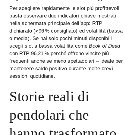
Per scegliere rapidamente le slot più profittevoli
basta osservare due indicatori chiave mostrati
nella schermata principale dell’app: RTP
dichiarato (>96 % consigliato) ed volatilità (bassa
o media). Se hai solo pochi minuti disponibili
scegli slot a bassa volatilità come
Book of Dead
con RTP 96,21 % perché offrono vincite più
frequenti anche se meno spettacolari – ideale per
mantenere saldo positivo durante molte brevi
sessioni quotidiane.
Storie reali di
pendolari che
hanno trasformato