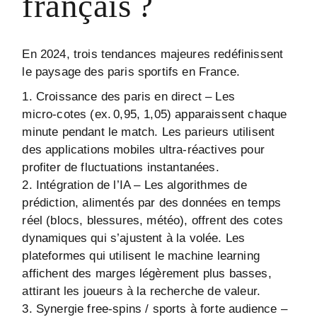
français ?
En 2024, trois tendances majeures redéfinissent
le paysage des paris sportifs en France.
Croissance des paris en direct – Les
micro‑cotes (ex. 0,95, 1,05) apparaissent chaque
minute pendant le match. Les parieurs utilisent
des applications mobiles ultra‑réactives pour
profiter de fluctuations instantanées.
Intégration de l’IA – Les algorithmes de
prédiction, alimentés par des données en temps
réel (blocs, blessures, météo), offrent des cotes
dynamiques qui s’ajustent à la volée. Les
plateformes qui utilisent le machine learning
affichent des marges légèrement plus basses,
attirant les joueurs à la recherche de valeur.
Synergie free‑spins / sports à forte audience –