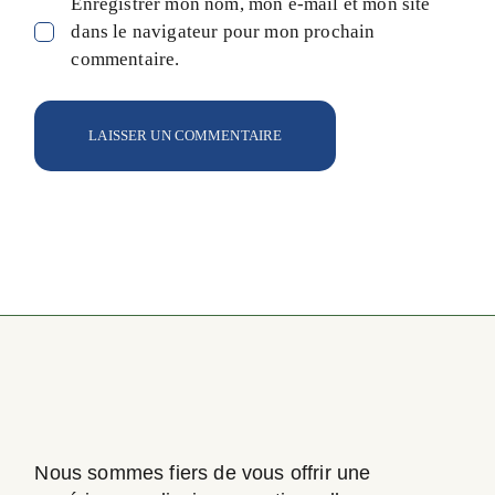
Enregistrer mon nom, mon e-mail et mon site
dans le navigateur pour mon prochain
commentaire.
LAISSER UN COMMENTAIRE
Nous sommes fiers de vous offrir une