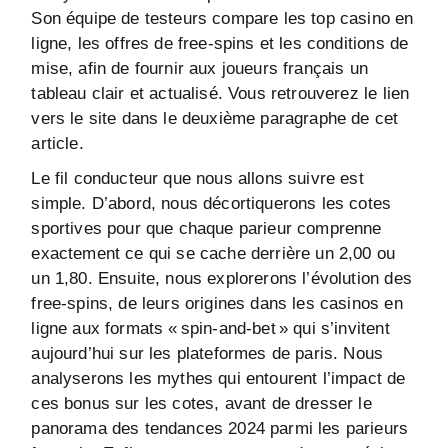
Son équipe de testeurs compare les top casino en
ligne, les offres de free‑spins et les conditions de
mise, afin de fournir aux joueurs français un
tableau clair et actualisé. Vous retrouverez le lien
vers le site dans le deuxième paragraphe de cet
article.
Le fil conducteur que nous allons suivre est
simple. D’abord, nous décortiquerons les cotes
sportives pour que chaque parieur comprenne
exactement ce qui se cache derrière un 2,00 ou
un 1,80. Ensuite, nous explorerons l’évolution des
free‑spins, de leurs origines dans les casinos en
ligne aux formats « spin‑and‑bet » qui s’invitent
aujourd’hui sur les plateformes de paris. Nous
analyserons les mythes qui entourent l’impact de
ces bonus sur les cotes, avant de dresser le
panorama des tendances 2024 parmi les parieurs