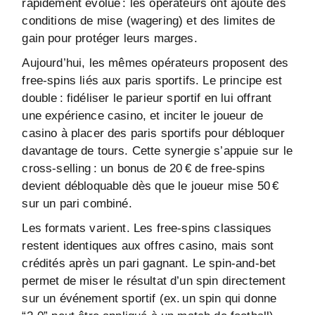
rapidement évolué : les opérateurs ont ajouté des
conditions de mise (wagering) et des limites de
gain pour protéger leurs marges.
Aujourd’hui, les mêmes opérateurs proposent des
free‑spins liés aux paris sportifs. Le principe est
double : fidéliser le parieur sportif en lui offrant
une expérience casino, et inciter le joueur de
casino à placer des paris sportifs pour débloquer
davantage de tours. Cette synergie s’appuie sur le
cross‑selling : un bonus de 20 € de free‑spins
devient débloquable dès que le joueur mise 50 €
sur un pari combiné.
Les formats varient. Les free‑spins classiques
restent identiques aux offres casino, mais sont
crédités après un pari gagnant. Le spin‑and‑bet
permet de miser le résultat d’un spin directement
sur un événement sportif (ex. un spin qui donne