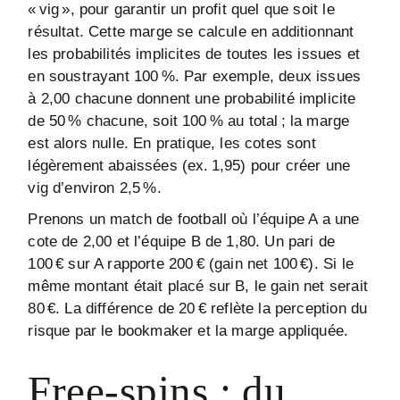
« vig », pour garantir un profit quel que soit le
résultat. Cette marge se calcule en additionnant
les probabilités implicites de toutes les issues et
en soustrayant 100 %. Par exemple, deux issues
à 2,00 chacune donnent une probabilité implicite
de 50 % chacune, soit 100 % au total ; la marge
est alors nulle. En pratique, les cotes sont
légèrement abaissées (ex. 1,95) pour créer une
vig d’environ 2,5 %.
Prenons un match de football où l’équipe A a une
cote de 2,00 et l’équipe B de 1,80. Un pari de
100 € sur A rapporte 200 € (gain net 100 €). Si le
même montant était placé sur B, le gain net serait
80 €. La différence de 20 € reflète la perception du
risque par le bookmaker et la marge appliquée.
Free‑spins : du