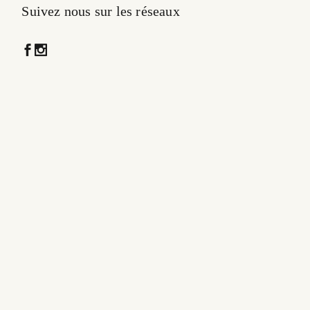
Suivez nous sur les réseaux