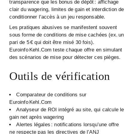
transparence que les bonus de dépôt : affichage
clair du wagering, limites de gain et interdiction de
conditionner l’accès à un jeu responsable.
Les pratiques abusives se manifestent souvent
sous forme de conditions de mise cachées (ex. un
pari de 5 € qui doit être misé 30 fois).
Euroinfo Kehl.Com teste chaque offre en simulant
des scénarios de mise pour détecter ces pièges.
Outils de vérification
Comparateur de conditions sur
Euroinfo Kehl.Com
Analyseur de ROI intégré au site, qui calcule le
gain net après wagering
Alertes légales : notifications lorsqu’une offre
ne respecte pas les directives de l’ANJ