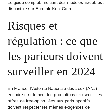
Le guide complet, incluant des modèles Excel, est
disponible sur Euroinfo Kehl.Com.
Risques et
régulation : ce que
les parieurs doivent
surveiller en 2024
En France, l’Autorité Nationale des Jeux (ANJ)
encadre strictement les promotions croisées. Les
offres de free‑spins liées aux paris sportifs
doivent respecter les mêmes exigences de