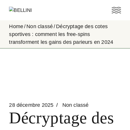
Skip
to
the
content
Home
Non classé
Décryptage des cotes
sportives : comment les free‑spins
transforment les gains des parieurs en 2024
28 décembre 2025
Non classé
Décryptage des