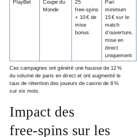
PlayBet
Coupe du
25
Pari
Monde
free‑spins
minimum
+ 10 € de
15 € sur le
mise
match
bonus
d’ouverture,
mise en
direct
uniquement
Ces campagnes ont généré une hausse de 12 %
du volume de paris en direct et ont augmenté le
taux de rétention des joueurs de casino de 8 %
sur six mois.
Impact des
free‑spins sur les