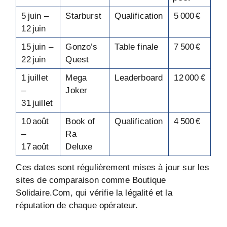
5 juin –
Starburst
Qualification
5 000 €
12 juin
15 juin –
Gonzo’s
Table finale
7 500 €
22 juin
Quest
1 juillet
Mega
Leaderboard
12 000 €
–
Joker
31 juillet
10 août
Book of
Qualification
4 500 €
–
Ra
17 août
Deluxe
Ces dates sont régulièrement mises à jour sur les
sites de comparaison comme Boutique
Solidaire.Com, qui vérifie la légalité et la
réputation de chaque opérateur.