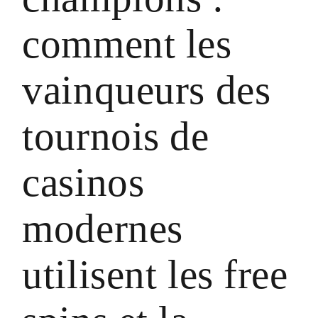
comment les
vainqueurs des
tournois de
casinos
modernes
utilisent les free