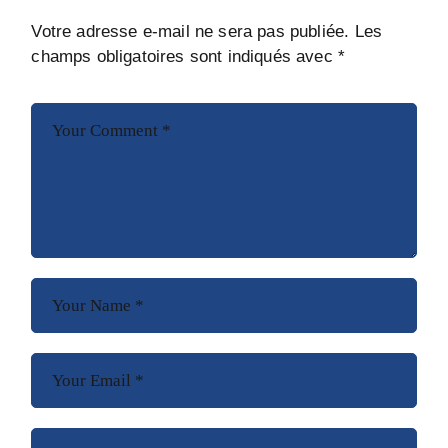
Votre adresse e-mail ne sera pas publiée.
Les
champs obligatoires sont indiqués avec
*