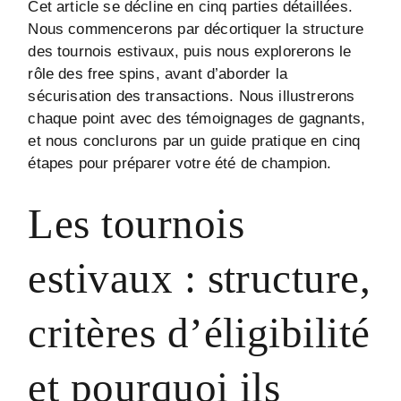
Cet article se décline en cinq parties détaillées.
Nous commencerons par décortiquer la structure
des tournois estivaux, puis nous explorerons le
rôle des free spins, avant d’aborder la
sécurisation des transactions. Nous illustrerons
chaque point avec des témoignages de gagnants,
et nous conclurons par un guide pratique en cinq
étapes pour préparer votre été de champion.
Les tournois
estivaux : structure,
critères d’éligibilité
et pourquoi ils