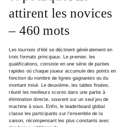
attirent les novices
– 460 mots
Les tournois d’été se déclinent généralement en
trois formats principaux. Le premier, les
qualifications, consiste en une série de parties
rapides où chaque joueur accumule des points en
fonction du nombre de lignes gagnantes ou du
montant misé. Le deuxième, les tables finales,
réunit les meilleurs scores dans une partie à
élimination directe, souvent sur un seul jeu de
machine à sous. Enfin, le leaderboard global
classe les participants sur l’ensemble de la
saison, récompensant les plus constants avec