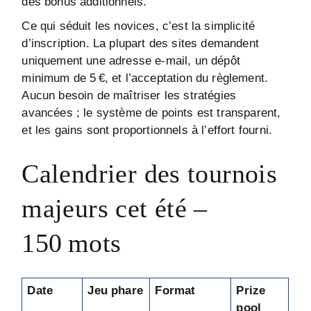
des bonus additionnels.
Ce qui séduit les novices, c’est la simplicité
d’inscription. La plupart des sites demandent
uniquement une adresse e‑mail, un dépôt
minimum de 5 €, et l’acceptation du règlement.
Aucun besoin de maîtriser les stratégies
avancées ; le système de points est transparent,
et les gains sont proportionnels à l’effort fourni.
Calendrier des tournois
majeurs cet été –
150 mots
Date
Jeu phare
Format
Prize
pool