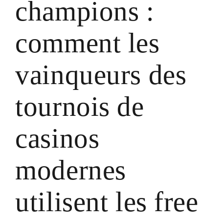
champions :
comment les
vainqueurs des
tournois de
casinos
modernes
utilisent les free