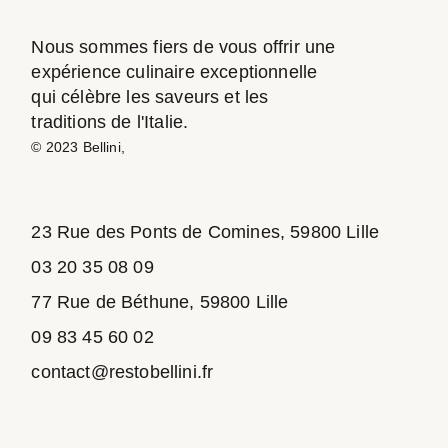
Nous sommes fiers de vous offrir une
expérience culinaire exceptionnelle
qui célèbre les saveurs et les
traditions de l'Italie.
© 2023
Bellini
,
23 Rue des Ponts de Comines, 59800 Lille
03 20 35 08 09
77 Rue de Béthune, 59800 Lille
09 83 45 60 02
contact@restobellini.fr