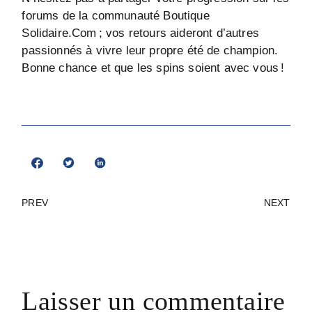
forums de la communauté Boutique
Solidaire.Com ; vos retours aideront d’autres
passionnés à vivre leur propre été de champion.
Bonne chance et que les spins soient avec vous !
PREV
NEXT
Laisser un commentaire