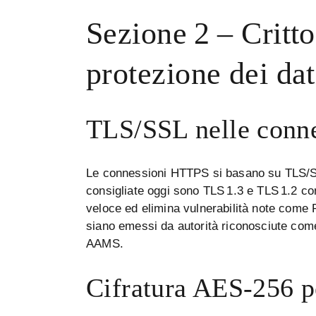
Sezione 2 – Critto
protezione dei dat
TLS/SSL nelle conne
Le connessioni HTTPS si basano su TLS/SSL 
consigliate oggi sono TLS 1.​3 e TLS 1.​2 
veloce ed elimina vulnerabilità note come 
siano emessi da autorità riconosciute come 
AAMS.
Cifratura AES‑256 pe