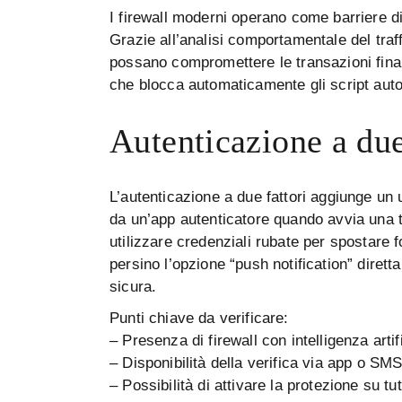
I firewall moderni operano come barriere dif
Grazie all’analisi comportamentale del traf
possano compromettere le transazioni finan
che blocca automaticamente gli script autom
Autenticazione a due
L’autenticazione a due fattori aggiunge un 
da un’app autenticatore quando avvia una 
utilizzare credenziali rubate per spostare fo
persino l’opzione “push notification” dire
sicura.
Punti chiave da verificare:
– Presenza di firewall con intelligenza artif
– Disponibilità della verifica via app o SM
– Possibilità di attivare la protezione su t