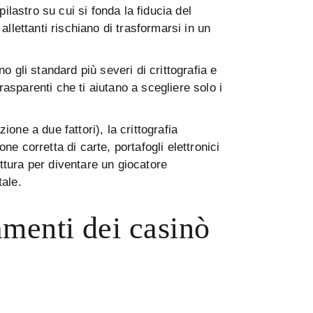
lastro su cui si fonda la fiducia del
allettanti rischiano di trasformarsi in un
no gli standard più severi di crittografia e
rasparenti che ti aiutano a scegliere solo i
ione a due fattori), la crittografia
ne corretta di carte, portafogli elettronici
lettura per diventare un giocatore
ale.
amenti dei casinò