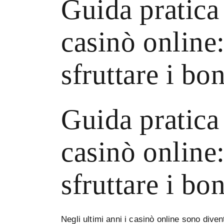
Guida pratica
casinò online
sfruttare i bon
Guida pratica
casinò online
sfruttare i bon
Negli ultimi anni i casinò online sono diven