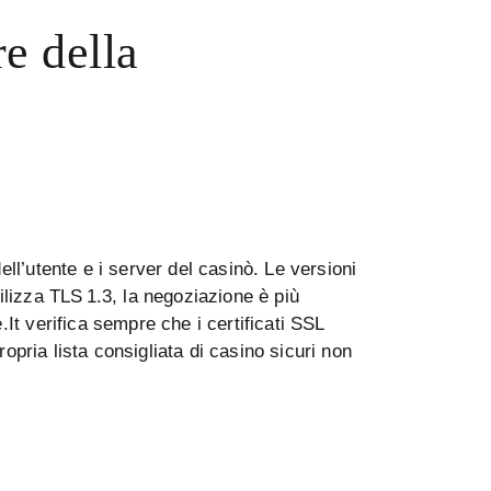
re della
l’utente e i server del casinò. Le versioni
izza TLS 1.​3, la negoziazione è più
t verifica sempre che i certificati SSL
opria lista consigliata di casino sicuri non