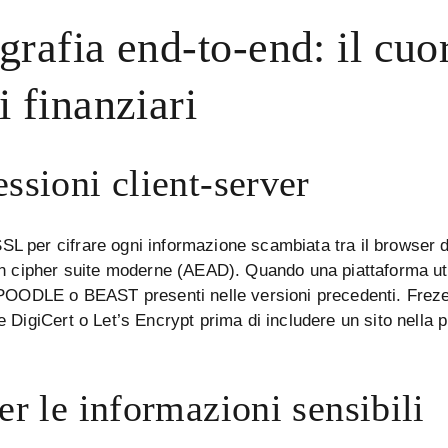
grafia end‑to‑end: il cuo
i finanziari
ssioni client‑server
per cifrare ogni informazione scambiata tra il browser del
con cipher suite moderne (AEAD). Quando una piattaforma util
POODLE o BEAST presenti nelle versioni precedenti. Freze.I
DigiCert o Let’s Encrypt prima di includere un sito nella pr
r le informazioni sensibili