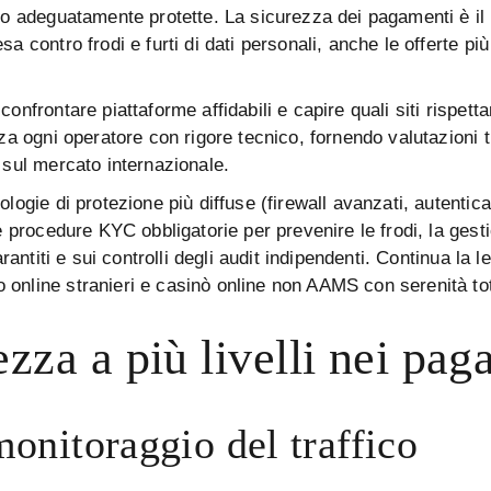
no adeguatamente protette. La sicurezza dei pagamenti è il pi
 contro frodi e furti di dati personali, anche le offerte più 
confrontare piattaforme affidabili e capire quali siti rispetta
za ogni operatore con rigore tecnico, fornendo valutazioni t
 sul mercato internazionale.
ogie di protezione più diffuse (firewall avanzati, autenticaz
e procedure KYC obbligatorie per prevenire le frodi, la gestio
arantiti e sui controlli degli audit indipendenti. Continua la 
online stranieri e casinò online non AAMS con serenità tot
zza a più livelli nei pag
monitoraggio del traffico