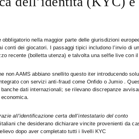
ica dell’identità (KYC) e
bbligatorio nella maggior parte delle giurisdizioni europ
i conti dei giocatori. I passaggi tipici includono l’invio di 
izzo recente (bolletta utenza) e talvolta una selfie live co
ine non AAMS abbiano snellito questo iter introducendo so
ntegrato con servizi anti‑fraud come Onfido o Jumio . Questi 
banche dati internazionali; se rilevano discrepanze avvis
e economica.
zie all’identificazione certa dell’intestatario del conto
 italiani che desiderano dichiarare vincite provenienti da c
elievo dopo aver completato tutti i livelli KYC