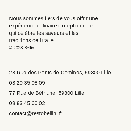
Nous sommes fiers de vous offrir une
expérience culinaire exceptionnelle
qui célèbre les saveurs et les
traditions de l'Italie.
© 2023
Bellini
,
23 Rue des Ponts de Comines, 59800 Lille
03 20 35 08 09
77 Rue de Béthune, 59800 Lille
09 83 45 60 02
contact@restobellini.fr