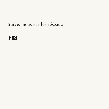
Suivez nous sur les réseaux