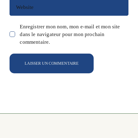
Enregistrer mon nom, mon e-mail et mon site
dans le navigateur pour mon prochain
commentaire.
LAISSER UN COMMENTAIRE