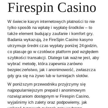
Firespin Casino
W świecie kasyn internetowych płatności to nie
tylko sposób na wpłatę i wypłatę środków – to
także element budujący zaufanie i komfort gry.
Badania wykazują, że
FireSpin Casino kasyno
utrzymuje średni czas wypłaty poniżej 24 godzin,
co plasuje go w czołówce platform pod względem
szybkości transakcji. Dlatego tak ważne jest, aby
wybrać metodę, która zapewnia zarówno
bezpieczeństwo, jak i anonimowość, zwłaszcza
gdy gra się na żywo lub w turniejach slotów.
W poniższym przewodniku przyjrzymy się
najpopularniejszym prepaid i anonimowym
rozwiązaniom dostępnym w Firespin Casino,
wyjaśnimy ich zalety oraz podpowiemy, jak