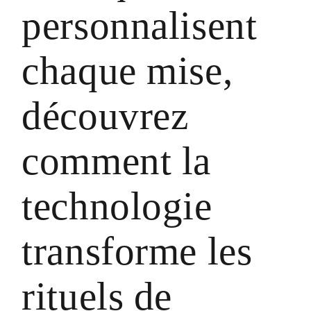
personnalisent
chaque mise,
découvrez
comment la
technologie
transforme les
rituels de