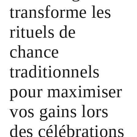
transforme les
rituels de
chance
traditionnels
pour maximiser
vos gains lors
des célébrations