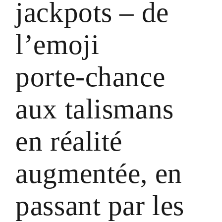
jackpots – de
l’emoji
porte‑chance
aux talismans
en réalité
augmentée, en
passant par les