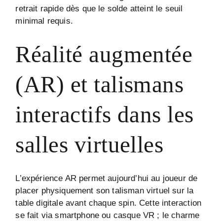
retrait rapide dès que le solde atteint le seuil
minimal requis.
Réalité augmentée
(AR) et talismans
interactifs dans les
salles virtuelles
L’expérience AR permet aujourd’hui au joueur de
placer physiquement son talisman virtuel sur la
table digitale avant chaque spin. Cette interaction
se fait via smartphone ou casque VR ; le charme