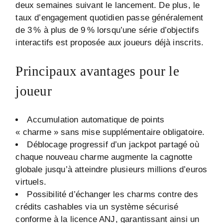
deux semaines suivant le lancement. De plus, le
taux d’engagement quotidien passe généralement
de 3 % à plus de 9 % lorsqu’une série d’objectifs
interactifs est proposée aux joueurs déjà inscrits.
Principaux avantages pour le
joueur
Accumulation automatique de points
« charme » sans mise supplémentaire obligatoire.
Déblocage progressif d’un jackpot partagé où
chaque nouveau charme augmente la cagnotte
globale jusqu’à atteindre plusieurs millions d’euros
virtuels.
Possibilité d’échanger les charms contre des
crédits cashables via un système sécurisé
conforme à la licence ANJ, garantissant ainsi un