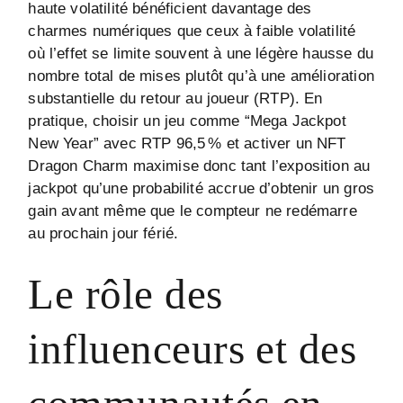
haute volatilité bénéficient davantage des
charmes numériques que ceux à faible volatilité
où l’effet se limite souvent à une légère hausse du
nombre total de mises plutôt qu’à une amélioration
substantielle du retour au joueur (RTP). En
pratique, choisir un jeu comme “Mega Jackpot
New Year” avec RTP 96,5 % et activer un NFT
Dragon Charm maximise donc tant l’exposition au
jackpot qu’une probabilité accrue d’obtenir un gros
gain avant même que le compteur ne redémarre
au prochain jour férié.
Le rôle des
influenceurs et des