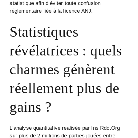
statistique afin d’éviter toute confusion
réglementaire liée à la licence ANJ.
Statistiques
révélatrices : quels
charmes génèrent
réellement plus de
gains ?
L’analyse quantitative réalisée par Ins Rdc.Org
sur plus de 2 millions de parties jouées entre