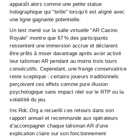
apparaît alors comme une petite statue
holographique qui “brille” lorsqu’il est aligné avec
une ligne gagnante potentielle.
Un test mené sur la salle virtuelle “AR Casino
Royale” montre que 67 % des participants
ressentent une immersion accrue et déclarent
être prêts à miser davantage après avoir activé
leur talisman AR pendant au moins trois tours
consécutifs. Cependant, une frange conservatrice
reste sceptique : certains joueurs traditionnels
perçoivent ces effets comme pure illusion
psychologique sans impact réel sur le RTP ou la
volatilité du jeu.
Ins Rdc.Org a recueilli ces retours dans son
rapport annuel et recommande aux opérateurs
d’accompagner chaque talisman AR d’une
explication claire sur son fonctionnement