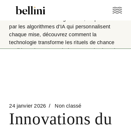
Skip
quand les superstitions modernes propulsent
to
les jackpots – de l’emoji porte‑chance aux
the
content
talismans en réalité augmentée, en passant
par les algorithmes d’IA qui personnalisent
chaque mise, découvrez comment la
technologie transforme les rituels de chance
traditionnels pour maximiser vos gains lors des
célébrations festives et offrir aux joueurs un
retrait rapide ainsi que des opportunités de
bonus sur des plateformes sous licence ANJ
24 janvier 2026
Non classé
Innovations du