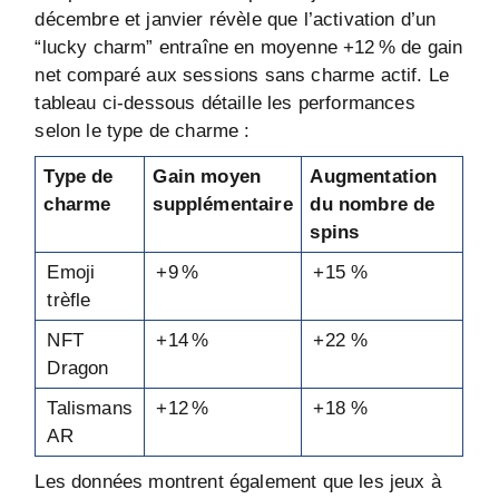
décembre et janvier révèle que l’activation d’un
“lucky charm” entraîne en moyenne +12 % de gain
net comparé aux sessions sans charme actif. Le
tableau ci‑dessous détaille les performances
selon le type de charme :
Type de
Gain moyen
Augmentation
charme
supplémentaire
du nombre de
spins
Emoji
+9 %
+15 %
trèfle
NFT
+14 %
+22 %
Dragon
Talismans
+12 %
+18 %
AR
Les données montrent également que les jeux à