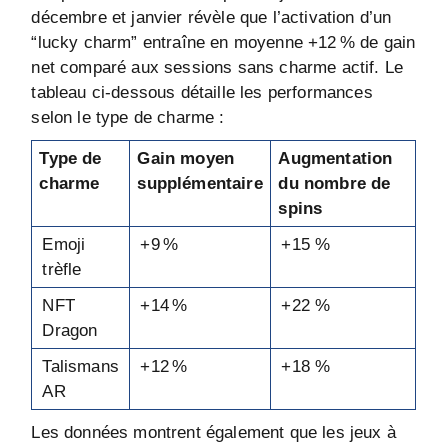
décembre et janvier révèle que l’activation d’un
“lucky charm” entraîne en moyenne +12 % de gain
net comparé aux sessions sans charme actif. Le
tableau ci‑dessous détaille les performances
selon le type de charme :
Type de
Gain moyen
Augmentation
charme
supplémentaire
du nombre de
spins
Emoji
+9 %
+15 %
trèfle
NFT
+14 %
+22 %
Dragon
Talismans
+12 %
+18 %
AR
Les données montrent également que les jeux à