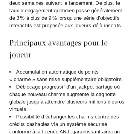
deux semaines suivant le lancement. De plus, le
taux d’engagement quotidien passe généralement
de 3 % à plus de 9 % lorsqu’une série d’objectifs
interactifs est proposée aux joueurs déjà inscrits.
Principaux avantages pour le
joueur
Accumulation automatique de points
« charme » sans mise supplémentaire obligatoire.
Déblocage progressif d’un jackpot partagé où
chaque nouveau charme augmente la cagnotte
globale jusqu’à atteindre plusieurs millions d’euros
virtuels.
Possibilité d’échanger les charms contre des
crédits cashables via un système sécurisé
conforme à la licence ANJ, garantissant ainsi un