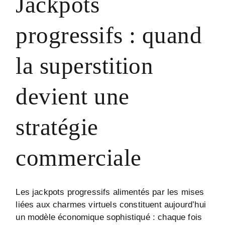
Jackpots
progressifs : quand
la superstition
devient une
stratégie
commerciale
Les jackpots progressifs alimentés par les mises
liées aux charmes virtuels constituent aujourd’hui
un modèle économique sophistiqué : chaque fois