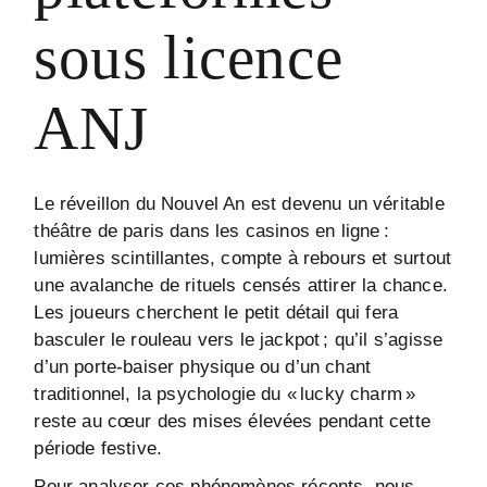
sous licence
ANJ
Le réveillon du Nouvel An est devenu un véritable
théâtre de paris dans les casinos en ligne :
lumières scintillantes, compte à rebours et surtout
une avalanche de rituels censés attirer la chance.
Les joueurs cherchent le petit détail qui fera
basculer le rouleau vers le jackpot ; qu’il s’agisse
d’un porte‑baiser physique ou d’un chant
traditionnel, la psychologie du « lucky charm »
reste au cœur des mises élevées pendant cette
période festive.
Pour analyser ces phénomènes récents, nous