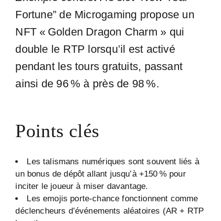
Fortune” de Microgaming propose un
NFT « Golden Dragon Charm » qui
double le RTP lorsqu’il est activé
pendant les tours gratuits, passant
ainsi de 96 % à près de 98 %.
Points clés
Les talismans numériques sont souvent liés à
un bonus de dépôt allant jusqu’à +150 % pour
inciter le joueur à miser davantage.
Les emojis porte‑chance fonctionnent comme
déclencheurs d’événements aléatoires (AR + RTP