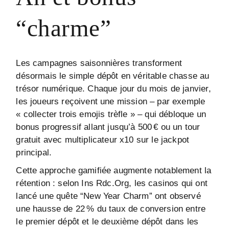
“charme”
Les campagnes saisonnières transforment
désormais le simple dépôt en véritable chasse au
trésor numérique. Chaque jour du mois de janvier,
les joueurs reçoivent une mission – par exemple
« collecter trois emojis trèfle » – qui débloque un
bonus progressif allant jusqu’à 500 € ou un tour
gratuit avec multiplicateur x10 sur le jackpot
principal.
Cette approche gamifiée augmente notablement la
rétention : selon Ins Rdc.Org, les casinos qui ont
lancé une quête “New Year Charm” ont observé
une hausse de 22 % du taux de conversion entre
le premier dépôt et le deuxième dépôt dans les