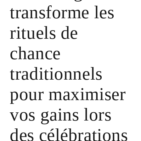
transforme les
rituels de
chance
traditionnels
pour maximiser
vos gains lors
des célébrations