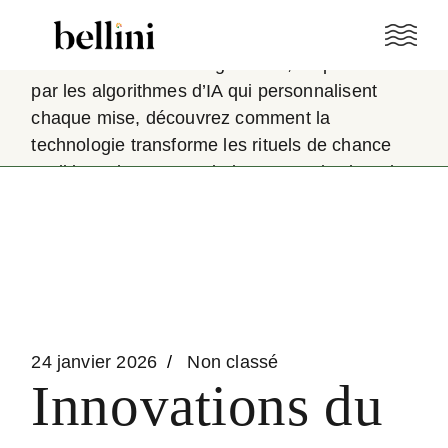
Skip
quand les superstitions modernes propulsent
to
les jackpots – de l’emoji porte‑chance aux
the
content
talismans en réalité augmentée, en passant
par les algorithmes d’IA qui personnalisent
chaque mise, découvrez comment la
technologie transforme les rituels de chance
traditionnels pour maximiser vos gains lors des
célébrations festives et offrir aux joueurs un
retrait rapide ainsi que des opportunités de
bonus sur des plateformes sous licence ANJ
24 janvier 2026
Non classé
Innovations du