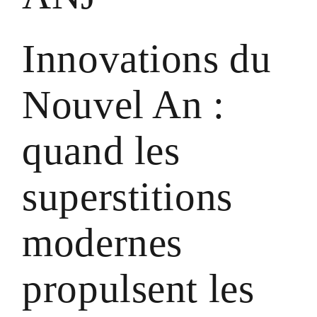
Innovations du
Nouvel An :
quand les
superstitions
modernes
propulsent les