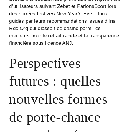
d’utilisateurs suivant Zebet et ParionsSport lors
des soirées festives New Year’s Eve – tous
guidés par leurs recommandations issues d’Ins
Rdc.Org qui classait ce casino parmi les
meilleurs pour le retrait rapide et la transparence
financière sous licence ANJ.
Perspectives
futures : quelles
nouvelles formes
de porte‑chance