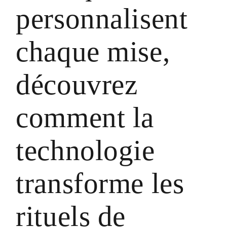
personnalisent
chaque mise,
découvrez
comment la
technologie
transforme les
rituels de