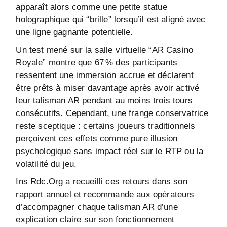
apparaît alors comme une petite statue
holographique qui “brille” lorsqu’il est aligné avec
une ligne gagnante potentielle.
Un test mené sur la salle virtuelle “AR Casino
Royale” montre que 67 % des participants
ressentent une immersion accrue et déclarent
être prêts à miser davantage après avoir activé
leur talisman AR pendant au moins trois tours
consécutifs. Cependant, une frange conservatrice
reste sceptique : certains joueurs traditionnels
perçoivent ces effets comme pure illusion
psychologique sans impact réel sur le RTP ou la
volatilité du jeu.
Ins Rdc.Org a recueilli ces retours dans son
rapport annuel et recommande aux opérateurs
d’accompagner chaque talisman AR d’une
explication claire sur son fonctionnement