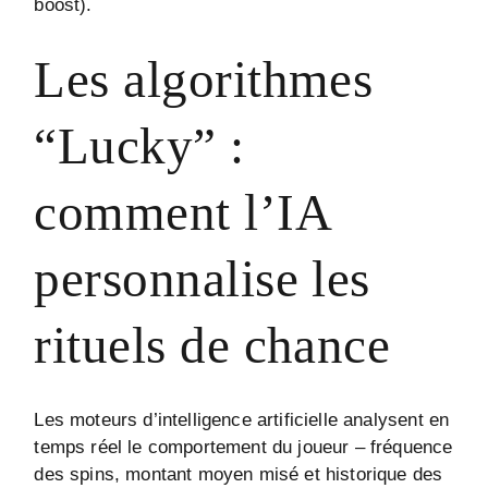
boost).
Les algorithmes
“Lucky” :
comment l’IA
personnalise les
rituels de chance
Les moteurs d’intelligence artificielle analysent en
temps réel le comportement du joueur – fréquence
des spins, montant moyen misé et historique des