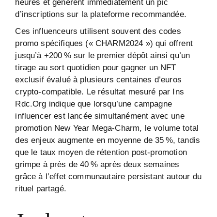
heures et génèrent immédiatement un pic
d’inscriptions sur la plateforme recommandée.
Ces influenceurs utilisent souvent des codes
promo spécifiques (« CHARM2024 ») qui offrent
jusqu’à +200 % sur le premier dépôt ainsi qu’un
tirage au sort quotidien pour gagner un NFT
exclusif évalué à plusieurs centaines d’euros
crypto‑compatible. Le résultat mesuré par Ins
Rdc.Org indique que lorsqu’une campagne
influencer est lancée simultanément avec une
promotion New Year Mega‑Charm, le volume total
des enjeux augmente en moyenne de 35 %, tandis
que le taux moyen de rétention post‑promotion
grimpe à près de 40 % après deux semaines
grâce à l’effet communautaire persistant autour du
rituel partagé.