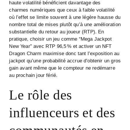
haute volatilité bénéficient davantage des
charmes numériques que ceux à faible volatilité
où l’effet se limite souvent à une légère hausse du
nombre total de mises plutôt qu’à une amélioration
substantielle du retour au joueur (RTP). En
pratique, choisir un jeu comme “Mega Jackpot
New Year” avec RTP 96,5 % et activer un NFT
Dragon Charm maximise donc tant l’exposition au
jackpot qu’une probabilité accrue d’obtenir un gros
gain avant même que le compteur ne redémarre
au prochain jour férié.
Le rôle des
influenceurs et des