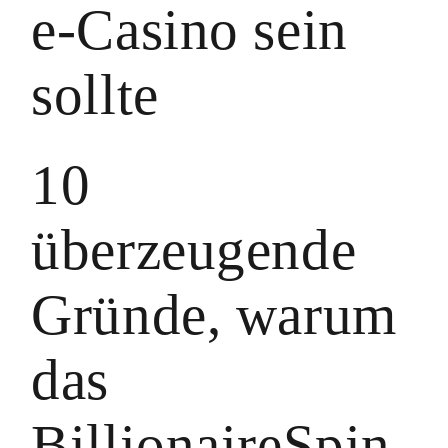
e‑Casino sein
sollte
10
überzeugende
Gründe, warum
das
BillionaireSpin