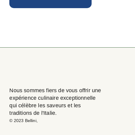
Nous sommes fiers de vous offrir une
expérience culinaire exceptionnelle
qui célèbre les saveurs et les
traditions de l'Italie.
© 2023
Bellini
,