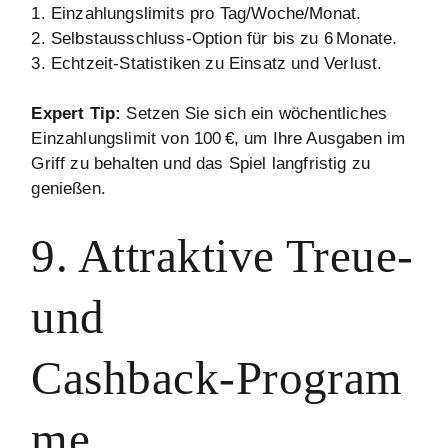
Einzahlungslimits pro Tag/Woche/Monat.
Selbstausschluss‑Option für bis zu 6 Monate.
Echtzeit‑Statistiken zu Einsatz und Verlust.
Expert Tip:
Setzen Sie sich ein wöchentliches
Einzahlungslimit von 100 €, um Ihre Ausgaben im
Griff zu behalten und das Spiel langfristig zu
genießen.
9. Attraktive Treue‑
und
Cashback‑Program
me