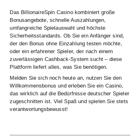
Das BillionaireSpin Casino kombiniert große
Bonusangebote, schnelle Auszahlungen,
umfangreiche Spielauswahl und höchste
Sicherheitsstandards. Ob Sie ein Anfänger sind,
der den Bonus ohne Einzahlung testen möchte,
oder ein erfahrener Spieler, der nach einem
zuverlässigen Cashback‑System sucht – diese
Plattform liefert alles, was Sie benötigen.
Melden Sie sich noch heute an, nutzen Sie den
Willkommensbonus und erleben Sie ein Casino,
das wirklich auf die Bedürfnisse deutscher Spieler
zugeschnitten ist. Viel Spaß und spielen Sie stets
verantwortungsbewusst!