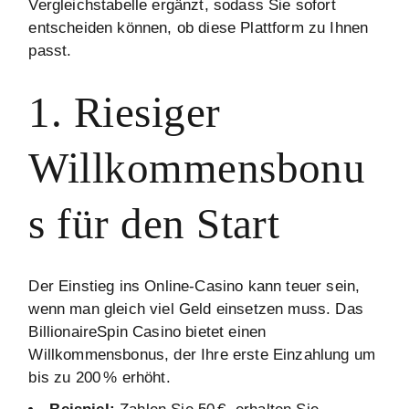
Vergleichstabelle ergänzt, sodass Sie sofort
entscheiden können, ob diese Plattform zu Ihnen
passt.
1. Riesiger
Willkommensbonu
s für den Start
Der Einstieg ins Online‑Casino kann teuer sein,
wenn man gleich viel Geld einsetzen muss. Das
BillionaireSpin Casino bietet einen
Willkommensbonus, der Ihre erste Einzahlung um
bis zu 200 % erhöht.