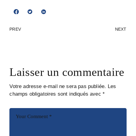
PREV
NEXT
Laisser un commentaire
Votre adresse e-mail ne sera pas publiée.
Les
champs obligatoires sont indiqués avec
*