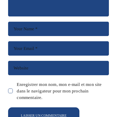
Enregistrer mon nom, mon e-mail et mon site
dans le navigateur pour mon prochain
commentaire.
LAISSER UN COMMENTAIRE