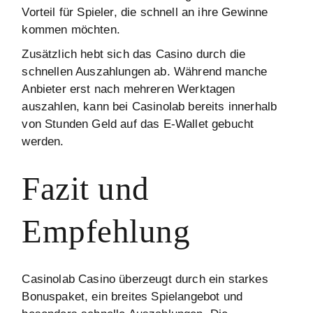
Vorteil für Spieler, die schnell an ihre Gewinne
kommen möchten.
Zusätzlich hebt sich das Casino durch die
schnellen Auszahlungen ab. Während manche
Anbieter erst nach mehreren Werktagen
auszahlen, kann bei Casinolab bereits innerhalb
von Stunden Geld auf das E‑Wallet gebucht
werden.
Fazit und
Empfehlung
Casinolab Casino überzeugt durch ein starkes
Bonuspaket, ein breites Spielangebot und