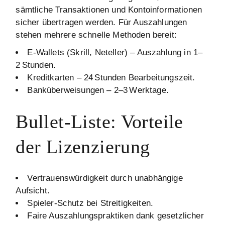
sämtliche Transaktionen und Kontoinformationen
sicher übertragen werden. Für Auszahlungen
stehen mehrere schnelle Methoden bereit:
E‑Wallets (Skrill, Neteller) – Auszahlung in 1–
2 Stunden.
Kreditkarten – 24 Stunden Bearbeitungszeit.
Banküberweisungen – 2–3 Werktage.
Bullet‑Liste: Vorteile
der Lizenzierung
Vertrauenswürdigkeit durch unabhängige
Aufsicht.
Spieler‑Schutz bei Streitigkeiten.
Faire Auszahlungspraktiken dank gesetzlicher