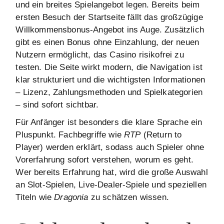
und ein breites Spielangebot legen. Bereits beim
ersten Besuch der Startseite fällt das großzügige
Willkommensbonus‑Angebot ins Auge. Zusätzlich
gibt es einen Bonus ohne Einzahlung, der neuen
Nutzern ermöglicht, das Casino risikofrei zu
testen. Die Seite wirkt modern, die Navigation ist
klar strukturiert und die wichtigsten Informationen
– Lizenz, Zahlungsmethoden und Spielkategorien
– sind sofort sichtbar.
Für Anfänger ist besonders die klare Sprache ein
Pluspunkt. Fachbegriffe wie
RTP
(Return to
Player) werden erklärt, sodass auch Spieler ohne
Vorerfahrung sofort verstehen, worum es geht.
Wer bereits Erfahrung hat, wird die große Auswahl
an Slot‑Spielen, Live‑Dealer‑Spiele und speziellen
Titeln wie
Dragonia
zu schätzen wissen.