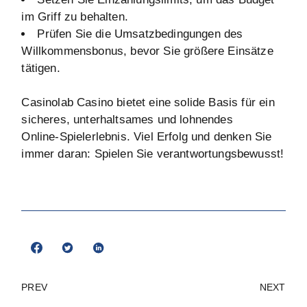
im Griff zu behalten.
Prüfen Sie die Umsatzbedingungen des
Willkommensbonus, bevor Sie größere Einsätze
tätigen.
Casinolab Casino bietet eine solide Basis für ein
sicheres, unterhaltsames und lohnendes
Online‑Spielerlebnis. Viel Erfolg und denken Sie
immer daran: Spielen Sie verantwortungsbewusst!
PREV
NEXT