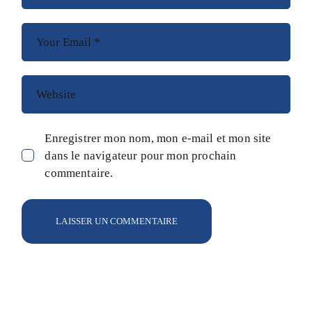
Enregistrer mon nom, mon e-mail et mon site
dans le navigateur pour mon prochain
commentaire.
LAISSER UN COMMENTAIRE