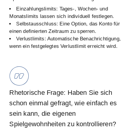
Einzahlungslimits: Tages‑, Wochen‑ und
Monatslimits lassen sich individuell festlegen.
Selbstausschluss: Eine Option, das Konto für
einen definierten Zeitraum zu sperren.
Verlustlimits: Automatische Benachrichtigung,
wenn ein festgelegtes Verlustlimit erreicht wird.
Rhetorische Frage: Haben Sie sich
schon einmal gefragt, wie einfach es
sein kann, die eigenen
Spielgewohnheiten zu kontrollieren?