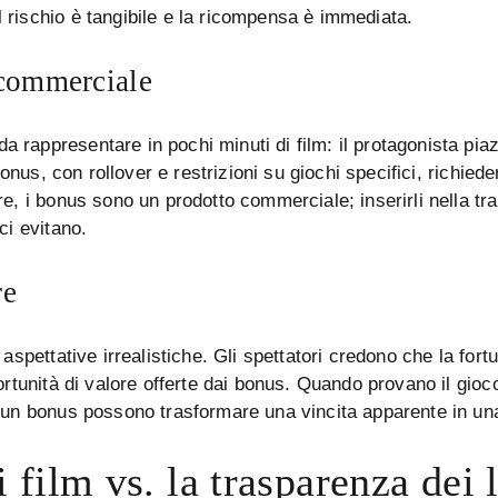
rischio è tangibile e la ricompensa è immediata.
 commerciale
appresentare in pochi minuti di film: il protagonista piazza
bonus, con rollover e restrizioni su giochi specifici, richied
re, i bonus sono un prodotto commerciale; inserirli nella t
ci evitano.
re
aspettative irrealistiche. Gli spettatori credono che la fort
ortunità di valore offerte dai bonus. Quando provano il gioco
 un bonus possono trasformare una vincita apparente in una
i film vs. la trasparenza dei 