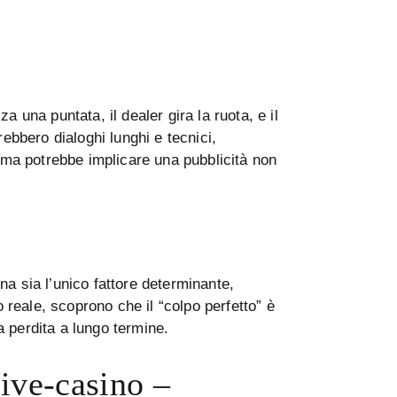
 una puntata, il dealer gira la ruota, e il
erebbero dialoghi lunghi e tecnici,
rama potrebbe implicare una pubblicità non
una sia l’unico fattore determinante,
 reale, scoprono che il “colpo perfetto” è
 perdita a lungo termine.
live‑casino –