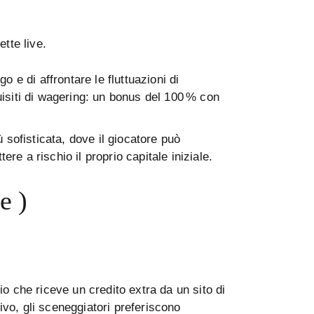
tte live.
 e di affrontare le fluttuazioni di
quisiti di wagering: un bonus del 100 % con
 sofisticata, dove il giocatore può
re a rischio il proprio capitale iniziale.
e )
o che riceve un credito extra da un sito di
vo, gli sceneggiatori preferiscono