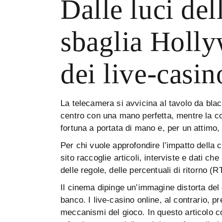
Dalle luci dell
sbaglia Holly
dei live‑casin
La telecamera si avvicina al tavolo da bla
centro con una mano perfetta, mentre la co
fortuna a portata di mano e, per un attim
Per chi vuole approfondire l’impatto della
sito raccoglie articoli, interviste e dati c
delle regole, delle percentuali di ritorno 
Il cinema dipinge un’immagine distorta del
banco. I live‑casino online, al contrario, 
meccanismi del gioco. In questo articolo co