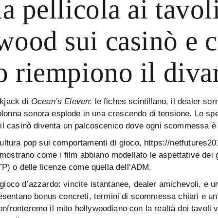
a pellicola ai tavol
wood sui casinò e 
o riempiono il diva
ckjack di
Ocean’s Eleven
: le fiches scintillano, il dealer so
lonna sonora esplode in una crescendo di tensione. Lo spet
o, il casinò diventa un palcoscenico dove ogni scommessa è
 cultura pop sui comportamenti di gioco,
https://netfutures20
he mostrano come i film abbiano modellato le aspettative dei
(RTP) o delle licenze come quella dell’ADM.
 gioco d’azzardo: vincite istantanee, dealer amichevoli, e 
presentano bonus concreti, termini di scommessa chiari e un’i
nfronteremo il mito hollywoodiano con la realtà dei tavoli vi