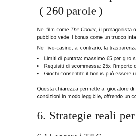
( 260 parole )
Nei film come
The Cooler
, il protagonista 
pubblico vede il bonus come un trucco infal
Nei live‑casino, al contrario, la trasparenz
Limiti di puntata: massimo €5 per giro su
Requisiti di scommessa: 25x l’importo d
Giochi consentiti: il bonus può essere u
Questa chiarezza permette al giocatore di v
condizioni in modo leggibile, offrendo un c
6. Strategie reali per