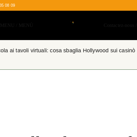
35 08 09
MENU / MENÙ
Contactez-nous /
icola ai tavoli virtuali: cosa sbaglia Hollywood sui casin