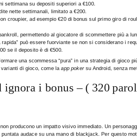
ni settimana su depositi superiori a €100.
te nette settimanali, limitato a €200.
con croupier, ad esempio €20 di bonus sul primo giro di roule
ankroll, permettendo al giocatore di scommettere più a lungo
ita rapida” può essere fuorviante se non si considerano i re
00 se il deposito è di €500.
sformare una scommessa “pura” in una strategia di gioco più
e varianti di gioco, come la
app poker
su Android, senza mette
ignora i bonus – ( 320 parol
hé non producono un impatto visivo immediato. Un personaggi
 puntata audace su una mano di blackjack. Per questo moti