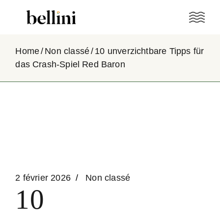
Skip
to
the
content
Home
Non classé
10 unverzichtbare Tipps für
das Crash‑Spiel Red Baron
2 février 2026
Non classé
10