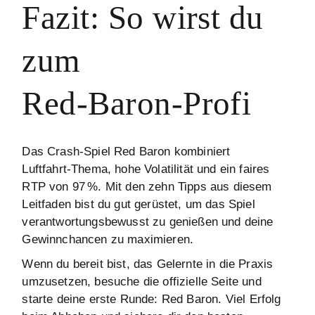
Fazit: So wirst du
zum
Red‑Baron‑Profi
Das Crash‑Spiel Red Baron kombiniert
Luftfahrt‑Thema, hohe Volatilität und ein faires
RTP von 97 %. Mit den zehn Tipps aus diesem
Leitfaden bist du gut gerüstet, um das Spiel
verantwortungsbewusst zu genießen und deine
Gewinnchancen zu maximieren.
Wenn du bereit bist, das Gelernte in die Praxis
umzusetzen, besuche die offizielle Seite und
starte deine erste Runde:
Red Baron
. Viel Erfolg