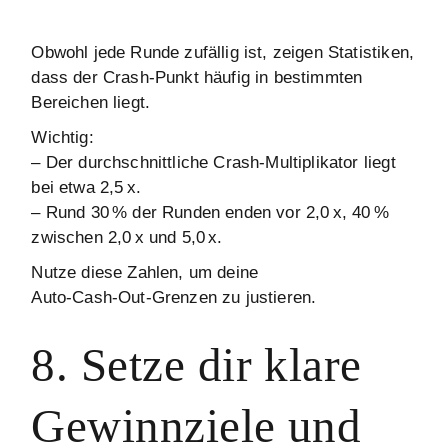
Obwohl jede Runde zufällig ist, zeigen Statistiken,
dass der Crash‑Punkt häufig in bestimmten
Bereichen liegt.
Wichtig:
– Der durchschnittliche Crash‑Multiplikator liegt
bei etwa 2,5 x.
– Rund 30 % der Runden enden vor 2,0 x, 40 %
zwischen 2,0 x und 5,0 x.
Nutze diese Zahlen, um deine
Auto‑Cash‑Out‑Grenzen zu justieren.
8. Setze dir klare
Gewinnziele und