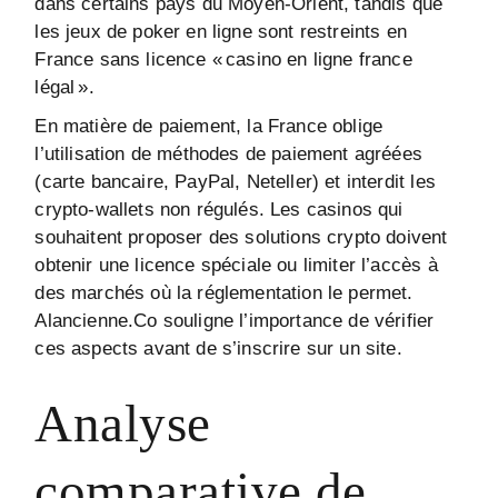
dans certains pays du Moyen‑Orient, tandis que
les jeux de poker en ligne sont restreints en
France sans licence « casino en ligne france
légal ».
En matière de paiement, la France oblige
l’utilisation de méthodes de paiement agréées
(carte bancaire, PayPal, Neteller) et interdit les
crypto‑wallets non régulés. Les casinos qui
souhaitent proposer des solutions crypto doivent
obtenir une licence spéciale ou limiter l’accès à
des marchés où la réglementation le permet.
Alancienne.Co souligne l’importance de vérifier
ces aspects avant de s’inscrire sur un site.
Analyse
comparative de