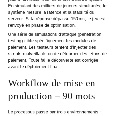
En simulant des milliers de joueurs simultanés, le
système mesure la latence et la stabilité du
serveur. Si la réponse dépasse 150 ms, le jeu est
renvoyé en phase de optimisation.
Une série de simulations d’attaque (penetration
testing) cible spécifiquement les modules de
paiement. Les testeurs tentent d’injecter des
scripts malveillants ou de détourner des jetons de
paiement. Toute faille découverte est corrigée
avant le déploiement final.
Workflow de mise en
production – 90 mots
Le processus passe par trois environnements :