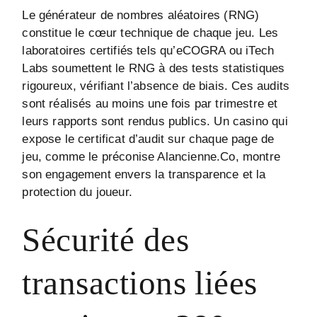
Le générateur de nombres aléatoires (RNG)
constitue le cœur technique de chaque jeu. Les
laboratoires certifiés tels qu’eCOGRA ou iTech
Labs soumettent le RNG à des tests statistiques
rigoureux, vérifiant l’absence de biais. Ces audits
sont réalisés au moins une fois par trimestre et
leurs rapports sont rendus publics. Un casino qui
expose le certificat d’audit sur chaque page de
jeu, comme le préconise Alancienne.Co, montre
son engagement envers la transparence et la
protection du joueur.
Sécurité des
transactions liées