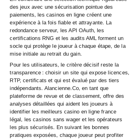
des jeux avec une sécurisation pointue des
paiements, les casinos en ligne créent une
expérience à la fois fiable et attrayante. La
redondance serveur, les API OAuth, les
certifications RNG et les audits AML forment un
socle qui protège le joueur à chaque étape, de la
mise initiale au retrait du gain.
Pour les utilisateurs, le critère décisif reste la
transparence : choisir un site qui expose licences,
RTP, certificats et qui est évalué par des tiers
indépendants. Alancienne.Co, en tant que
plateforme de revue et de classement, offre des
analyses détaillées qui aident les joueurs à
identifier les meilleurs casino en ligne france
légal, les casinos sans wager et les opérateurs
les plus sécurisés. En suivant les bonnes
pratiques exposées, chaque joueur peut profiter