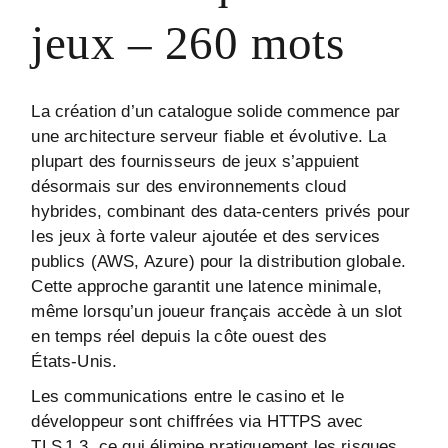
jeux – 260 mots
La création d’un catalogue solide commence par
une architecture serveur fiable et évolutive. La
plupart des fournisseurs de jeux s’appuient
désormais sur des environnements cloud
hybrides, combinant des data‑centers privés pour
les jeux à forte valeur ajoutée et des services
publics (AWS, Azure) pour la distribution globale.
Cette approche garantit une latence minimale,
même lorsqu’un joueur français accède à un slot
en temps réel depuis la côte ouest des
États‑Unis.
Les communications entre le casino et le
développeur sont chiffrées via HTTPS avec
TLS 1.3, ce qui élimine pratiquement les risques