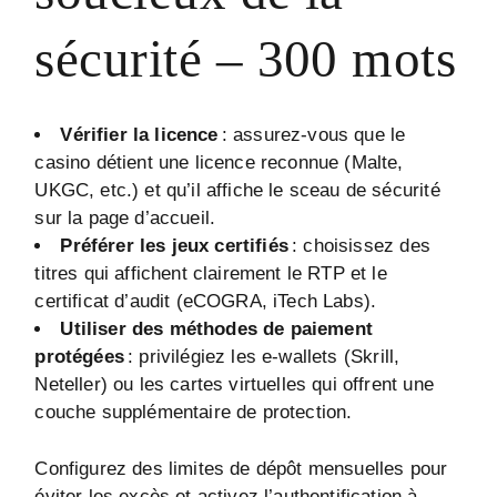
sécurité – 300 mots
Vérifier la licence
: assurez‑vous que le
casino détient une licence reconnue (Malte,
UKGC, etc.) et qu’il affiche le sceau de sécurité
sur la page d’accueil.
Préférer les jeux certifiés
: choisissez des
titres qui affichent clairement le RTP et le
certificat d’audit (eCOGRA, iTech Labs).
Utiliser des méthodes de paiement
protégées
: privilégiez les e‑wallets (Skrill,
Neteller) ou les cartes virtuelles qui offrent une
couche supplémentaire de protection.
Configurez des limites de dépôt mensuelles pour
éviter les excès et activez l’authentification à