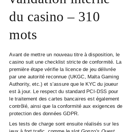
du casino – 310
mots
Avant de mettre un nouveau titre à disposition, le
casino suit une checklist stricte de conformité. La
première étape vérifie la licence de jeu délivrée
par une autorité reconnue (UKGC, Malta Gaming
Authority, etc.) et s’assure que le KYC du joueur
est à jour. Le respect du standard PCI‑DSS pour
le traitement des cartes bancaires est également
contrôlé, ainsi que la conformité aux exigences de
protection des données GDPR.
Les tests de charge sont ensuite réalisés sur les
jeux à fort trafic, comme le slot
Gonzo’s Quest
.