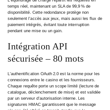
L’équilibrage de charge répartit les requêtes en
temps réel, maintenant un SLA de 99,9 % de
disponibilité. Cette redondance protège non
seulement l’accès aux jeux, mais aussi les flux de
paiement intégrés, évitant toute interruption
pendant une mise ou un gain.
Intégration API
sécurisée – 80 mots
L’authentification OAuth 2.0 est la norme pour les
connexions entre le casino et les fournisseurs.
Chaque requête porte un scope limité (lecture de
catalogue, déclenchement de mise) et est validée
par un serveur d’autorisation interne. Les
signatures HMAC garantissent que le message