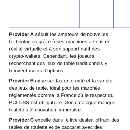
Provider A
séduit les amateurs de nouvelles
technologies grâce à ses machines à sous en
réalité virtuelle et à son support natif des
crypto‑wallets. Cependant, les joueurs
recherchant des jeux de table traditionnels y
trouvent moins d’options.
Provider B
mise sur la conformité et la variété
des jeux de table, idéal pour les marchés
réglementés comme la France où le respect du
PCI‑DSS est obligatoire. Son catalogue manque
toutefois d’innovation immersive.
Provider C
excelle dans le live dealer, offrant des
tables de roulette et de baccarat avec des