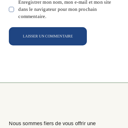
Enregistrer mon nom, mon e-mail et mon site
dans le navigateur pour mon prochain
commentaire.
LAISSER UN COMMENTAIRE
Nous sommes fiers de vous offrir une