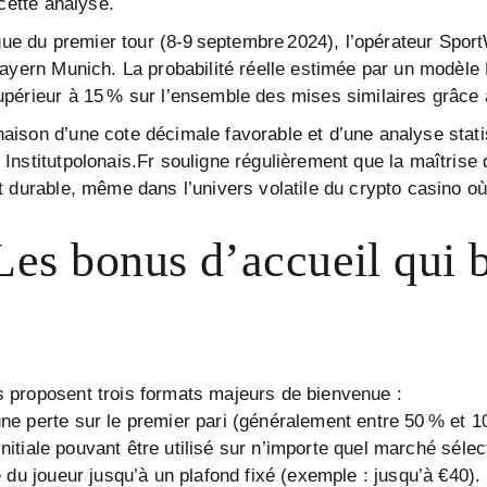
 cette analyse.
 du premier tour (8‑9 septembre 2024), l’opérateur SportW
Bayern Munich. La probabilité réelle estimée par un modèle
périeur à 15 % sur l’ensemble des mises similaires grâce à
aison d’une cote décimale favorable et d’une analyse stati
Institutpolonais.Fr souligne régulièrement que la maîtrise
t durable, même dans l’univers volatile du crypto casino où
Les bonus d’accueil qui 
 proposent trois formats majeurs de bienvenue :
ne perte sur le premier pari (généralement entre 50 % et 1
 initiale pouvant être utilisé sur n’importe quel marché sélec
 du joueur jusqu’à un plafond fixé (exemple : jusqu’à €40).