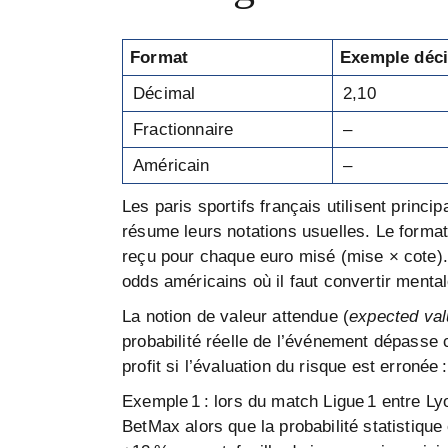
Format
Exemple déc
Décimal
2,10
Fractionnaire
–
Américain
–
Les paris sportifs français utilisent princ
résume leurs notations usuelles. Le format
reçu pour chaque euro misé (mise × cote). C
odds américains où il faut convertir mental
La notion de valeur attendue (
expected va
probabilité réelle de l’événement dépasse 
profit si l’évaluation du risque est erroné
Exemple 1 : lors du match Ligue 1 entre Ly
BetMax alors que la probabilité statistique 