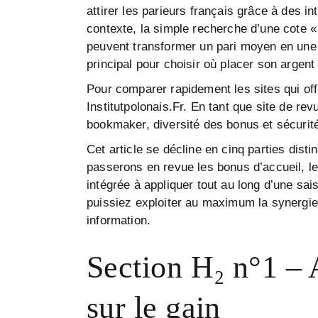
attirer les parieurs français grâce à des i
contexte, la simple recherche d’une cote «
peuvent transformer un pari moyen en une v
principal pour choisir où placer son argent
Pour comparer rapidement les sites qui of
Institutpolonais.Fr
. En tant que site de rev
bookmaker, diversité des bonus et sécurit
Cet article se décline en cinq parties disti
passerons en revue les bonus d’accueil, le
intégrée à appliquer tout au long d’une sa
puissiez exploiter au maximum la synergie
information.
Section H₂ n°1 – 
sur le gain