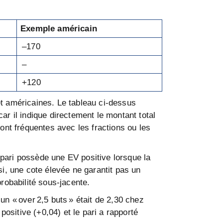
Exemple américain
–170
–
+120
 et américaines. Le tableau ci‑dessus
ar il indique directement le montant total
ont fréquentes avec les fractions ou les
pari possède une EV positive lorsque la
si, une cote élevée ne garantit pas un
robabilité sous‑jacente.
un « over 2,5 buts » était de 2,30 chez
positive (+0,04) et le pari a rapporté