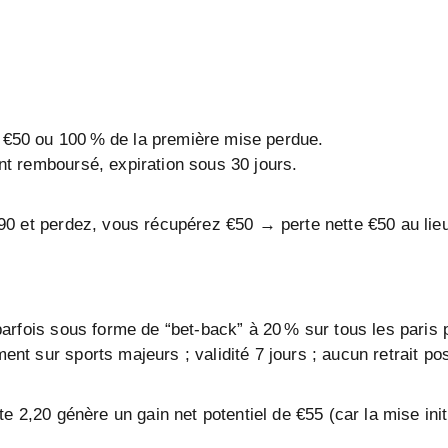
 €50 ou 100 % de la première mise perdue.
ant remboursé, expiration sous 30 jours.
90 et perdez, vous récupérez €50 → perte nette €50 au lie
; parfois sous forme de “bet‑back” à 20 % sur tous les pari
ent sur sports majeurs ; validité 7 jours ; aucun retrait pos
e 2,20 génère un gain net potentiel de €55 (car la mise init