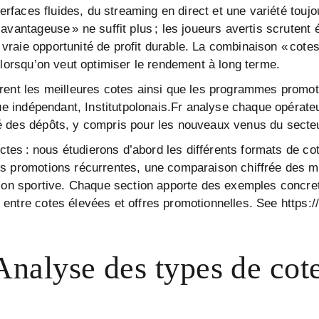
nterfaces fluides, du streaming en direct et une variété to
 avantageuse » ne suffit plus ; les joueurs avertis scrute
raie opportunité de profit durable. La combinaison « cotes
 lorsqu’on veut optimiser le rendement à long terme.
frent les meilleures cotes ainsi que les programmes promot
ue indépendant, Institutpolonais.Fr analyse chaque opérateu
é des dépôts, y compris pour les nouveaux venus du secteu
nctes : nous étudierons d’abord les différents formats de co
s promotions récurrentes, une comparaison chiffrée des mei
ison sportive. Chaque section apporte des exemples concret
 entre cotes élevées et offres promotionnelles. See
https:/
Analyse des types de cote