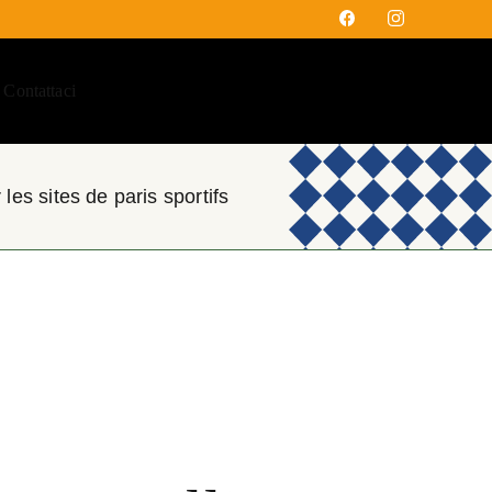
 Contattaci
es sites de paris sportifs