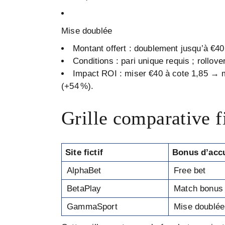
Mise doublée
Montant offert : doublement jusqu’à €40
Conditions : pari unique requis ; rollov
Impact ROI : miser €40 à cote 1,85 → m
(+54 %).
Grille comparative f
Site fictif
Bonus d’accu
AlphaBet
Free bet
BetaPlay
Match bonus
GammaSport
Mise doublée