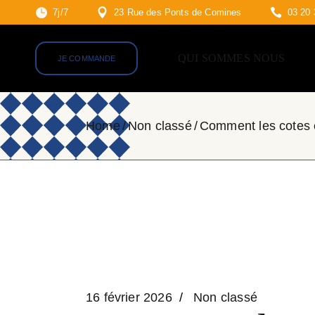
Skip
7j/7
23 Rue des Ponts de Comines
03 20 
to
the
content
QUI SOMMES NOUS
JE COMMANDE
Home
Non classé
Comment les cotes et
16 février 2026
Non classé