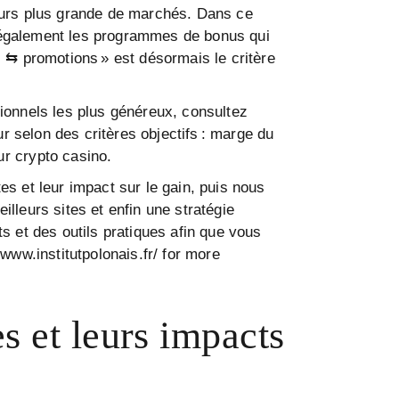
ujours plus grande de marchés. Dans ce
nt également les programmes de bonus qui
 ⇆ promotions » est désormais le critère
ionnels les plus généreux, consultez
r selon des critères objectifs : marge du
r crypto casino.
tes et leur impact sur le gain, puis nous
lleurs sites et enfin une stratégie
s et des outils pratiques afin que vous
/www.institutpolonais.fr/
for more
s et leurs impacts