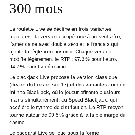
300 mots
La roulette Live se décline en trois variantes
majeures : la version européenne à un seul zéro,
l’américaine avec double zéro et le français qui
ajoute la règle « en prison ». Chaque version
modifie légèrement le RTP : 97,3 % pour l’euro,
94,7 % pour l’américaine.
Le blackjack Live propose la version classique
(dealer doit rester sur 17) et des variantes comme
Infinite Blackjack, où le joueur affronte plusieurs
mains simultanément, ou Speed Blackjack, qui
accélère le rythme de distribution. Le RTP moyen
tourne autour de 99,5 % grâce à la faible marge du
casino.
Le baccarat Live se joue sous la forme