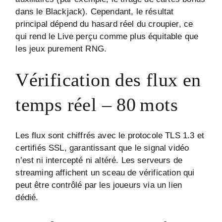
dans le Blackjack). Cependant, le résultat
principal dépend du hasard réel du croupier, ce
qui rend le Live perçu comme plus équitable que
les jeux purement RNG.
Vérification des flux en
temps réel – 80 mots
Les flux sont chiffrés avec le protocole TLS 1.3 et
certifiés SSL, garantissant que le signal vidéo
n’est ni intercepté ni altéré. Les serveurs de
streaming affichent un sceau de vérification qui
peut être contrôlé par les joueurs via un lien
dédié.