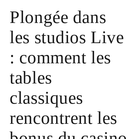
Plongée dans
les studios Live
: comment les
tables
classiques
rencontrent les
bonus du casino