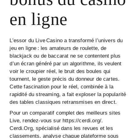
en ligne
L’essor du Live Casino a transformé l’univers du
jeu en ligne : les amateurs de roulette, de
blackjack ou de baccarat ne se contentent plus
d’un écran généré par un algorithme, ils veulent
voir le croupier réel, le bruit des boules qui
tournent, le geste précis du donneur de cartes.
Cette fascination pour le réel, combinée à la
rapidité du streaming, a fait exploser la popularité
des tables classiques retransmises en direct.
Pour un comparatif complet des meilleurs sites
Live, rendez‑vous sur
https://cerdi.org/
.
Cerdi.Org, spécialisé dans les revues et les
classements, analyse chaque plateforme sous