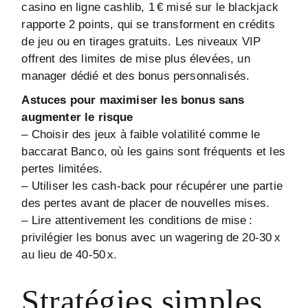
casino en ligne cashlib, 1 € misé sur le blackjack
rapporte 2 points, qui se transforment en crédits
de jeu ou en tirages gratuits. Les niveaux VIP
offrent des limites de mise plus élevées, un
manager dédié et des bonus personnalisés.
Astuces pour maximiser les bonus sans
augmenter le risque
– Choisir des jeux à faible volatilité comme le
baccarat Banco, où les gains sont fréquents et les
pertes limitées.
– Utiliser les cash‑back pour récupérer une partie
des pertes avant de placer de nouvelles mises.
– Lire attentivement les conditions de mise :
privilégier les bonus avec un wagering de 20‑30 x
au lieu de 40‑50 x.
Stratégies simples