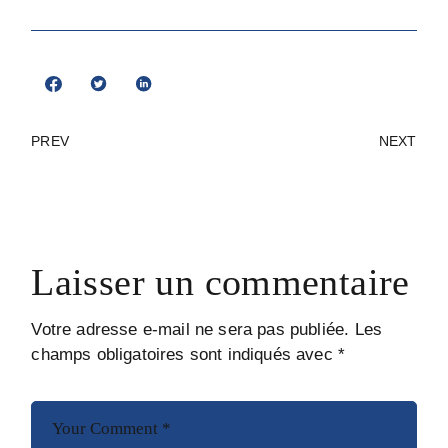
PREV
NEXT
Laisser un commentaire
Votre adresse e-mail ne sera pas publiée.
Les
champs obligatoires sont indiqués avec
*