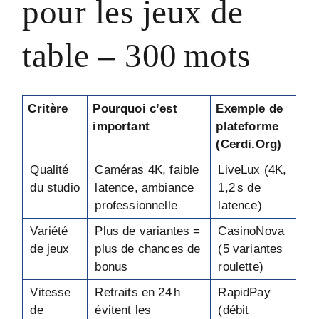
pour les jeux de
table – 300 mots
Critère
Pourquoi c’est
Exemple de
important
plateforme
(Cerdi.Org)
Qualité
Caméras 4K, faible
LiveLux (4K,
du studio
latence, ambiance
1,2 s de
professionnelle
latence)
Variété
Plus de variantes =
CasinoNova
de jeux
plus de chances de
(5 variantes
bonus
roulette)
Vitesse
Retraits en 24 h
RapidPay
de
évitent les
(débit