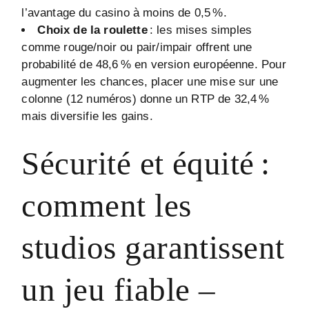
l’avantage du casino à moins de 0,5 %.
Choix de la roulette
: les mises simples
comme rouge/noir ou pair/impair offrent une
probabilité de 48,6 % en version européenne. Pour
augmenter les chances, placer une mise sur une
colonne (12 numéros) donne un RTP de 32,4 %
mais diversifie les gains.
Sécurité et équité :
comment les
studios garantissent
un jeu fiable –