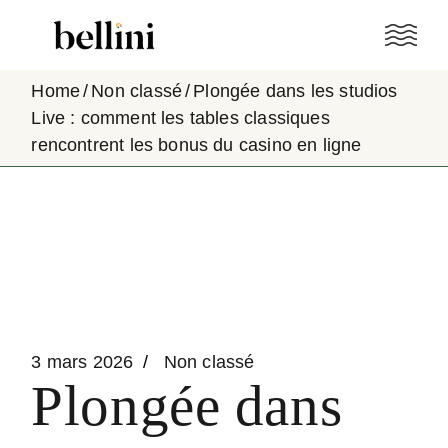
Skip
to
the
content
Home
Non classé
Plongée dans les studios
Live : comment les tables classiques
rencontrent les bonus du casino en ligne
3 mars 2026
Non classé
Plongée dans