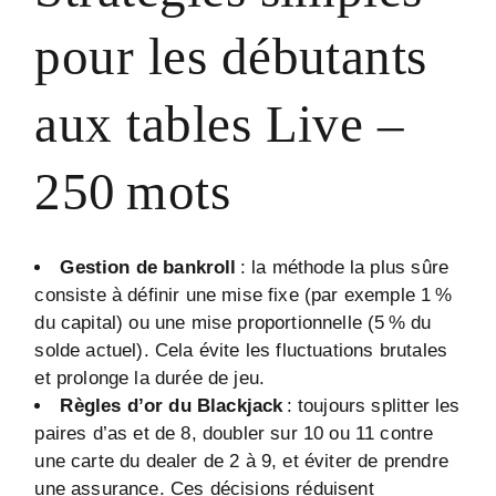
pour les débutants
aux tables Live –
250 mots
Gestion de bankroll
: la méthode la plus sûre
consiste à définir une mise fixe (par exemple 1 %
du capital) ou une mise proportionnelle (5 % du
solde actuel). Cela évite les fluctuations brutales
et prolonge la durée de jeu.
Règles d’or du Blackjack
: toujours splitter les
paires d’as et de 8, doubler sur 10 ou 11 contre
une carte du dealer de 2 à 9, et éviter de prendre
une assurance. Ces décisions réduisent