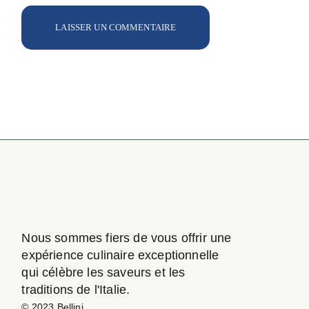
LAISSER UN COMMENTAIRE
Nous sommes fiers de vous offrir une
expérience culinaire exceptionnelle
qui célèbre les saveurs et les
traditions de l'Italie.
© 2023
Bellini
,