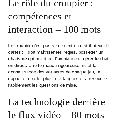
Le rôle du croupier :
compétences et
interaction – 100 mots
Le croupier n’est pas seulement un distributeur de
cartes ; il doit maîtriser les règles, posséder un
charisme qui maintient l’ambiance et gérer le chat
en direct. Une formation rigoureuse inclut la
connaissance des variantes de chaque jeu, la
capacité à parler plusieurs langues et à résoudre
rapidement les questions de mise.
La technologie derrière
le flux vidéo – 80 mots