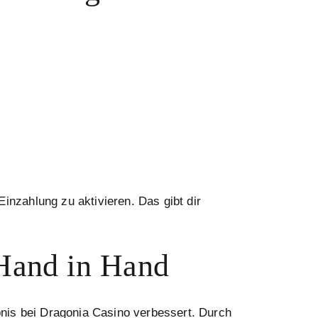
inzahlung zu aktivieren. Das gibt dir
 Hand in Hand
bnis bei Dragonia Casino verbessert. Durch