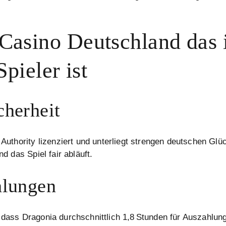
asino Deutschland das i
pieler ist
cherheit
Authority lizenziert und unterliegt strengen deutschen Gl
d das Spiel fair abläuft.
hlungen
ass Dragonia durchschnittlich 1,8 Stunden für Auszahlunge