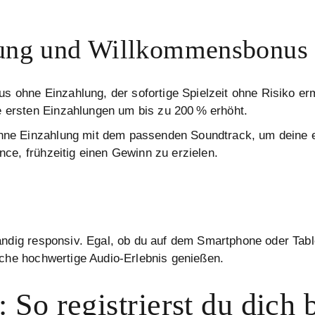
lung und Willkommensbonus
us ohne Einzahlung, der sofortige Spielzeit ohne Risiko erm
 ersten Einzahlungen um bis zu 200 % erhöht.
ne Einzahlung mit dem passenden Soundtrack, um deine er
ce, frühzeitig einen Gewinn zu erzielen.
ndig responsiv. Egal, ob du auf dem Smartphone oder Tablet 
iche hochwertige Audio‑Erlebnis genießen.
t: So registrierst du dich