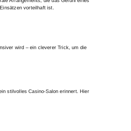
rale Arrangements, die das Gefühl eines
nsätzen vorteilhaft ist.
iver wird – ein cleverer Trick, um die
n stilvolles Casino‑Salon erinnert. Hier