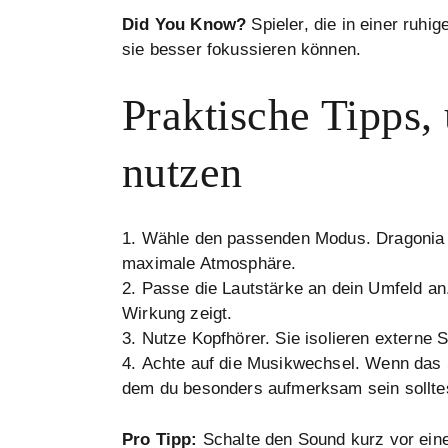
Did You Know?
Spieler, die in einer ruh
sie besser fokussieren können.
Praktische Tipps,
nutzen
Wähle den passenden Modus. Dragonia bi
maximale Atmosphäre.
Passe die Lautstärke an dein Umfeld an
Wirkung zeigt.
Nutze Kopfhörer. Sie isolieren externe S
Achte auf die Musikwechsel. Wenn das S
dem du besonders aufmerksam sein sollte
Pro Tipp:
Schalte den Sound kurz vor ein