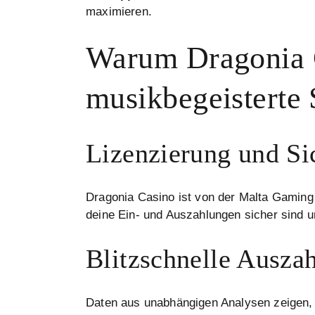
maximieren.
Warum Dragonia C
musikbegeisterte S
Lizenzierung und Si
Dragonia Casino ist von der Malta Gaming 
deine Ein- und Auszahlungen sicher sind un
Blitzschnelle Ausza
Daten aus unabhängigen Analysen zeigen, d