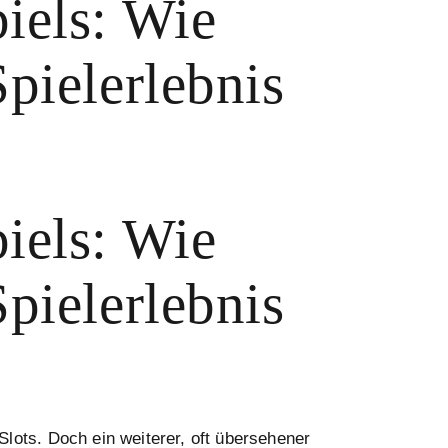
iels: Wie
pielerlebnis
iels: Wie
pielerlebnis
lots. Doch ein weiterer, oft übersehener