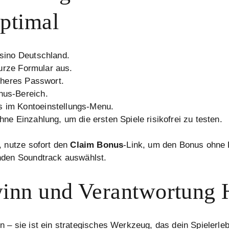
optimal
sino Deutschland.
kurze Formular aus.
cheres Passwort.
nus‑Bereich.
 im Kontoeinstellungs‑Menu.
ne Einzahlung, um die ersten Spiele risikofrei zu testen.
t, nutze sofort den
Claim Bonus
‑Link, um den Bonus ohne E
enden Soundtrack auswählst.
winn und Verantwortung
n – sie ist ein strategisches Werkzeug, das dein Spielerle