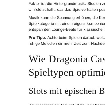
Faktor ist die Hintergrundmusik. Studien 
Umfeld schafft, das das Spielverhalten posi
Musik kann die Spannung erhöhen, die Kon
Spielkategorie mit einem eigens komponie
entspannten Lounge‑Beats für klassische T
Pro Tipp:
Achte beim Spielen darauf, wel
ruhige Melodien dir mehr Zeit zum Nachd
Wie Dragonia Cas
Spieltypen optimi
Slots mit epischen B