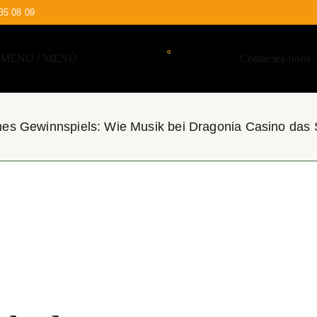
35 08 09
MENU / MENÙ
Contactez-nous /
es Gewinnspiels: Wie Musik bei Dragonia Casino das S