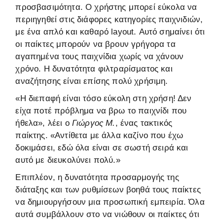
προσβασιμότητα. Ο χρήστης μπορεί εύκολα να
περιηγηθεί στις διάφορες κατηγορίες παιχνιδιών,
με ένα απλό και καθαρό layout. Αυτό σημαίνει ότι
οι παίκτες μπορούν να βρουν γρήγορα τα
αγαπημένα τους παιχνίδια χωρίς να χάνουν
χρόνο. Η δυνατότητα φιλτραρίσματος και
αναζήτησης είναι επίσης πολύ χρήσιμη.
«Η διεπαφή είναι τόσο εύκολη στη χρήση! Δεν
είχα ποτέ πρόβλημα να βρω το παιχνίδι που
ήθελα», λέει ο
Γιώργος Μ.
, ένας τακτικός
παίκτης. «Αντίθετα με άλλα καζίνο που έχω
δοκιμάσει, εδώ όλα είναι σε σωστή σειρά και
αυτό με διευκολύνει πολύ.»
Επιπλέον, η δυνατότητα προσαρμογής της
διάταξης και των ρυθμίσεων βοηθά τους παίκτες
να δημιουργήσουν μια προσωπική εμπειρία. Όλα
αυτά συμβάλλουν στο να νιώθουν οι παίκτες ότι