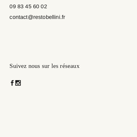
09 83 45 60 02
contact@restobellini.fr
Suivez nous sur les réseaux