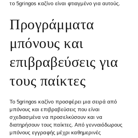
το 5gringos καζίνο είναι φτιαγμένο για αυτούς.
Προγράμματα
μπόνους και
επιβραβεύσεις για
τους παίκτες
Το 5gringos καζίνο προσφέρει μια σειρά από
μπόνους και επιβραβεύσεις που είναι
σχεδιασμένα να προσελκύσουν και να
διατηρήσουν τους παίκτες. Από γενναιόδωρους
μπόνους εγγραφής μέχρι καθημερινές