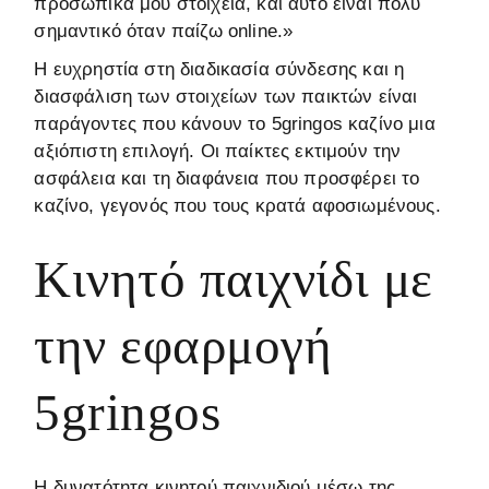
προσωπικά μου στοιχεία, και αυτό είναι πολύ
σημαντικό όταν παίζω online.»
Η ευχρηστία στη διαδικασία σύνδεσης και η
διασφάλιση των στοιχείων των παικτών είναι
παράγοντες που κάνουν το 5gringos καζίνο μια
αξιόπιστη επιλογή. Οι παίκτες εκτιμούν την
ασφάλεια και τη διαφάνεια που προσφέρει το
καζίνο, γεγονός που τους κρατά αφοσιωμένους.
Κινητό παιχνίδι με
την εφαρμογή
5gringos
Η δυνατότητα κινητού παιχνιδιού μέσω της