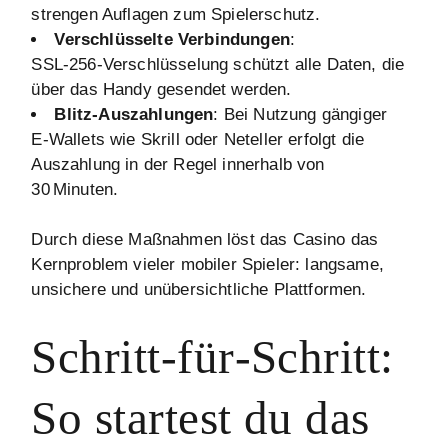
strengen Auflagen zum Spielerschutz.
Verschlüsselte Verbindungen
:
SSL‑256‑Verschlüsselung schützt alle Daten, die
über das Handy gesendet werden.
Blitz‑Auszahlungen
: Bei Nutzung gängiger
E‑Wallets wie Skrill oder Neteller erfolgt die
Auszahlung in der Regel innerhalb von
30 Minuten.
Durch diese Maßnahmen löst das Casino das
Kernproblem vieler mobiler Spieler: langsame,
unsichere und unübersichtliche Plattformen.
Schritt‑für‑Schritt:
So startest du das