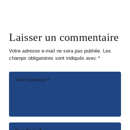
Laisser un commentaire
Votre adresse e-mail ne sera pas publiée.
Les
champs obligatoires sont indiqués avec
*