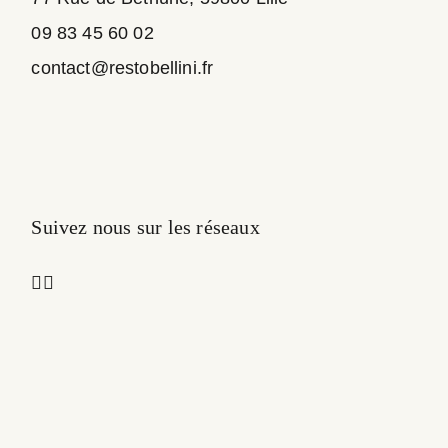
09 83 45 60 02
contact@restobellini.fr
Suivez nous sur les réseaux