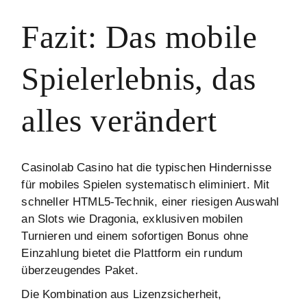
Fazit: Das mobile
Spielerlebnis, das
alles verändert
Casinolab Casino hat die typischen Hindernisse
für mobiles Spielen systematisch eliminiert. Mit
schneller HTML5‑Technik, einer riesigen Auswahl
an Slots wie Dragonia, exklusiven mobilen
Turnieren und einem sofortigen Bonus ohne
Einzahlung bietet die Plattform ein rundum
überzeugendes Paket.
Die Kombination aus Lizenzsicherheit,