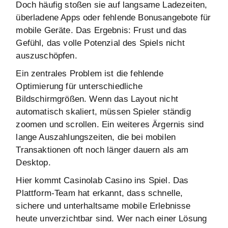
Doch häufig stoßen sie auf langsame Ladezeiten,
überladene Apps oder fehlende Bonusangebote für
mobile Geräte. Das Ergebnis: Frust und das
Gefühl, das volle Potenzial des Spiels nicht
auszuschöpfen.
Ein zentrales Problem ist die fehlende
Optimierung für unterschiedliche
Bildschirmgrößen. Wenn das Layout nicht
automatisch skaliert, müssen Spieler ständig
zoomen und scrollen. Ein weiteres Ärgernis sind
lange Auszahlungszeiten, die bei mobilen
Transaktionen oft noch länger dauern als am
Desktop.
Hier kommt Casinolab Casino ins Spiel. Das
Plattform‑Team hat erkannt, dass schnelle,
sichere und unterhaltsame mobile Erlebnisse
heute unverzichtbar sind. Wer nach einer Lösung