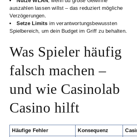
Nutze WLAN
, wenn du große Gewinne
auszahlen lassen willst – das reduziert mögliche
Verzögerungen.
Setze Limits
im verantwortungsbewussten
Spielbereich, um dein Budget im Griff zu behalten.
Was Spieler häufig
falsch machen –
und wie Casinolab
Casino hilft
Häufige Fehler
Konsequenz
Casi