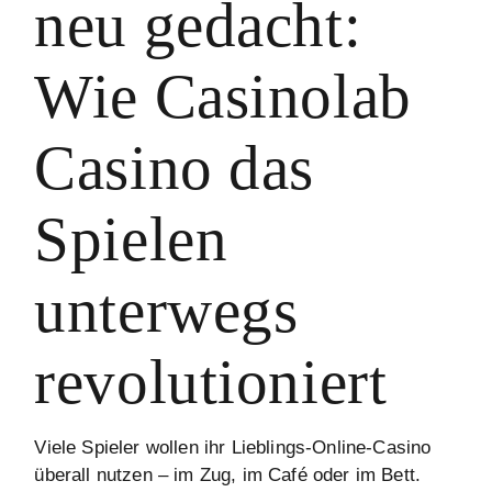
neu gedacht:
Wie Casinolab
Casino das
Spielen
unterwegs
revolutioniert
Viele Spieler wollen ihr Lieblings‑Online‑Casino
überall nutzen – im Zug, im Café oder im Bett.