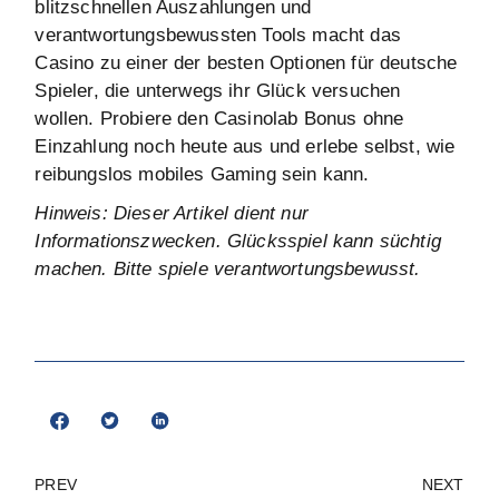
blitzschnellen Auszahlungen und
verantwortungsbewussten Tools macht das
Casino zu einer der besten Optionen für deutsche
Spieler, die unterwegs ihr Glück versuchen
wollen. Probiere den Casinolab Bonus ohne
Einzahlung noch heute aus und erlebe selbst, wie
reibungslos mobiles Gaming sein kann.
Hinweis: Dieser Artikel dient nur
Informationszwecken. Glücksspiel kann süchtig
machen. Bitte spiele verantwortungsbewusst.
PREV
NEXT