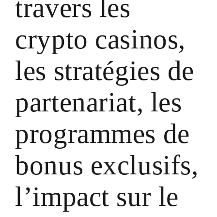
travers les
crypto casinos,
les stratégies de
partenariat, les
programmes de
bonus exclusifs,
l’impact sur le