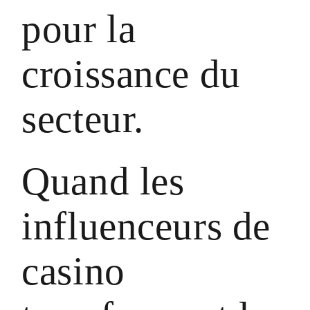
pour la
croissance du
secteur.
Quand les
influenceurs de
casino