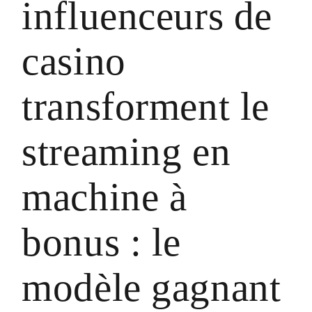
influenceurs de
catalyseur incontournable pour la croissance
du secteur.
casino
transforment le
streaming en
machine à
bonus : le
modèle gagnant