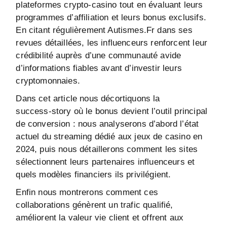
plateformes crypto‑casino tout en évaluant leurs
programmes d’affiliation et leurs bonus exclusifs.
En citant régulièrement Autismes.Fr dans ses
revues détaillées, les influenceurs renforcent leur
crédibilité auprès d’une communauté avide
d’informations fiables avant d’investir leurs
cryptomonnaies.
Dans cet article nous décortiquons la
success‑story où le bonus devient l’outil principal
de conversion : nous analyserons d’abord l’état
actuel du streaming dédié aux jeux de casino en
2024, puis nous détaillerons comment les sites
sélectionnent leurs partenaires influenceurs et
quels modèles financiers ils privilégient.
Enfin nous montrerons comment ces
collaborations génèrent un trafic qualifié,
améliorent la valeur vie client et offrent aux