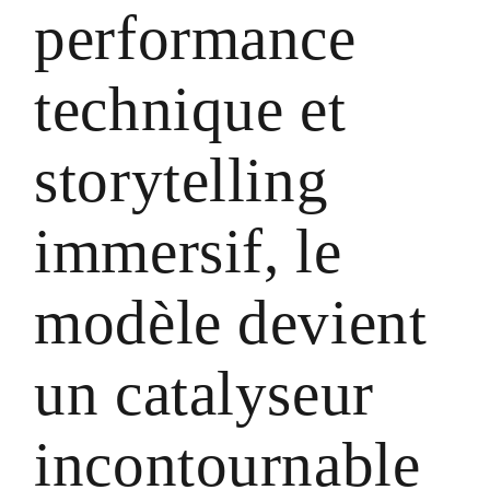
performance
technique et
storytelling
immersif, le
modèle devient
un catalyseur
incontournable