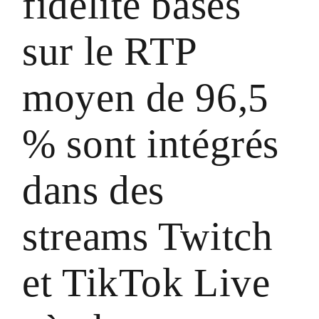
fidélité basés
sur le RTP
moyen de 96,5
% sont intégrés
dans des
streams Twitch
et TikTok Live