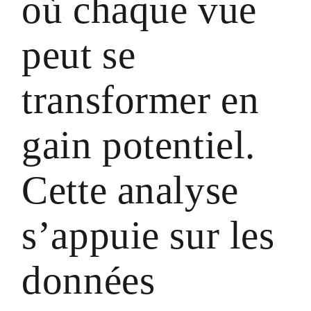
où chaque vue
peut se
transformer en
gain potentiel.
Cette analyse
s’appuie sur les
données