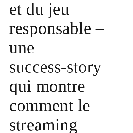
et du jeu
responsable –
une
success‑story
qui montre
comment le
streaming