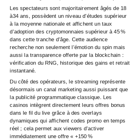
Les spectateurs sont majoritairement âgés de 18
à34 ans, possèdent un niveau d’études supérieur
à la moyenne nationale et affichent un taux
d’adoption des cryptomonnaies supérieur à 45 %
dans cette tranche d’âge. Cette audience
recherche non seulement l’émotion du spin mais
aussi la transparence offerte par la blockchain :
vérification du RNG, historique des gains et retrait
instantané.
Du côté des opérateurs, le streaming représente
désormais un canal marketing aussi puissant que
la publicité programmatique classique. Les
casinos intègrent directement leurs offres bonus
dans le fil du live grâce à des overlays
dynamiques qui affichent codes promo en temps
réel ; cela permet aux viewers d’activer
immédiatement une offre « +150 %