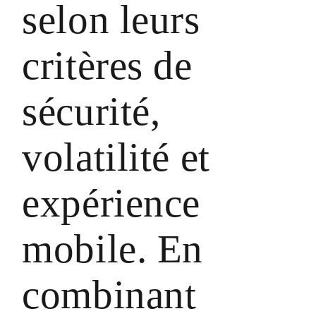
selon leurs
critères de
sécurité,
volatilité et
expérience
mobile. En
combinant