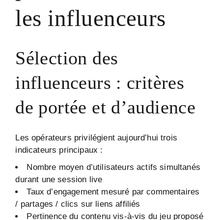
les influenceurs
Sélection des
influenceurs : critères
de portée et d’audience
Les opérateurs privilégient aujourd’hui trois
indicateurs principaux :
Nombre moyen d’utilisateurs actifs simultanés
durant une session live
Taux d’engagement mesuré par commentaires
/ partages / clics sur liens affiliés
Pertinence du contenu vis-à-vis du jeu proposé