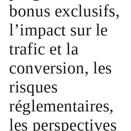
bonus exclusifs,
l’impact sur le
trafic et la
conversion, les
risques
réglementaires,
les perspectives