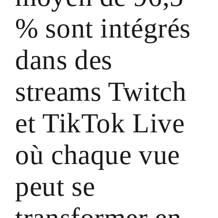
% sont intégrés
dans des
streams Twitch
et TikTok Live
où chaque vue
peut se
transformer en