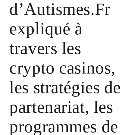
d’Autismes.Fr
expliqué à
travers les
crypto casinos,
les stratégies de
partenariat, les
programmes de