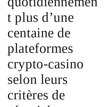
quotidiennemen
t plus d’une
centaine de
plateformes
crypto‑casino
selon leurs
critères de