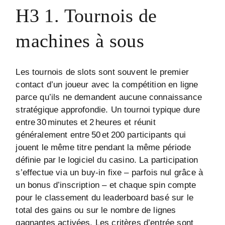
H3 1. Tournois de
machines à sous
Les tournois de slots sont souvent le premier
contact d’un joueur avec la compétition en ligne
parce qu’ils ne demandent aucune connaissance
stratégique approfondie. Un tournoi typique dure
entre 30 minutes et 2 heures et réunit
généralement entre 50 et 200 participants qui
jouent le même titre pendant la même période
définie par le logiciel du casino. La participation
s’effectue via un buy‑in fixe – parfois nul grâce à
un bonus d’inscription – et chaque spin compte
pour le classement du leaderboard basé sur le
total des gains ou sur le nombre de lignes
gagnantes activées. Les critères d’entrée sont