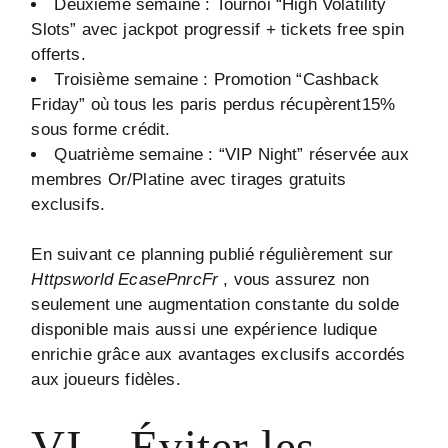
Deuxième semaine : Tournoi “High Volatility
Slots” avec jackpot progressif + tickets free spin
offerts.
Troisième semaine : Promotion “Cashback
Friday” où tous les paris perdus récupèrent15%
sous forme crédit.
Quatrième semaine : “VIP Night” réservée aux
membres Or/Platine avec tirages gratuits
exclusifs.
En suivant ce planning publié régulièrement sur
Httpsworld EcasePnrcFr
, vous assurez non
seulement une augmentation constante du solde
disponible mais aussi une expérience ludique
enrichie grâce aux avantages exclusifs accordés
aux joueurs fidèles.
VI Éviter les