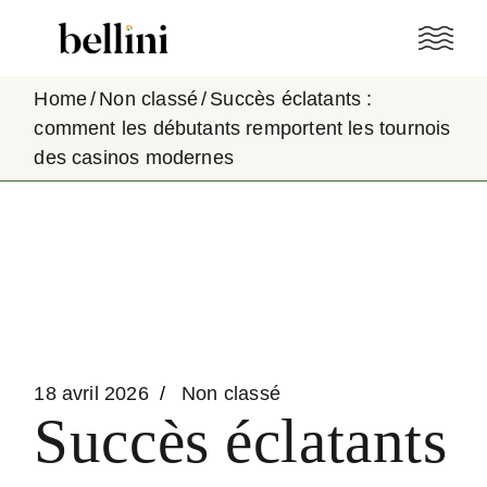
Skip
to
the
content
Home
Non classé
Succès éclatants :
comment les débutants remportent les tournois
des casinos modernes
18 avril 2026
Non classé
Succès éclatants