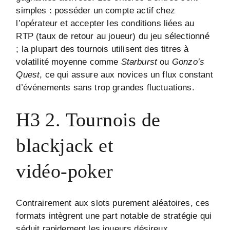
simples : posséder un compte actif chez
l’opérateur et accepter les conditions liées au
RTP (taux de retour au joueur) du jeu sélectionné
; la plupart des tournois utilisent des titres à
volatilité moyenne comme
Starburst
ou
Gonzo’s
Quest
, ce qui assure aux novices un flux constant
d’événements sans trop grandes fluctuations.
H3 2. Tournois de
blackjack et
vidéo‑poker
Contrairement aux slots purement aléatoires, ces
formats intègrent une part notable de stratégie qui
séduit rapidement les joueurs désireux