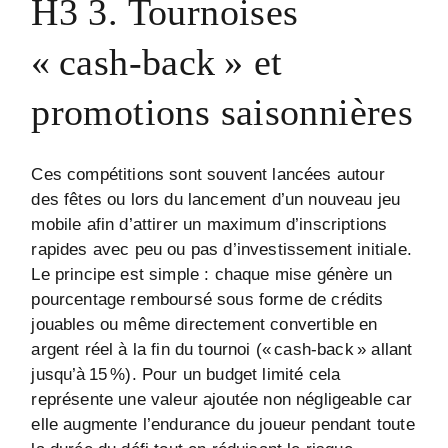
H3 3. Tournoises
« cash‑back » et
promotions saisonnières
Ces compétitions sont souvent lancées autour
des fêtes ou lors du lancement d’un nouveau jeu
mobile afin d’attirer un maximum d’inscriptions
rapides avec peu ou pas d’investissement initiale.
Le principe est simple : chaque mise génère un
pourcentage remboursé sous forme de crédits
jouables ou même directement convertible en
argent réel à la fin du tournoi (« cash‑back » allant
jusqu’à 15 %). Pour un budget limité cela
représente une valeur ajoutée non négligeable car
elle augmente l’endurance du joueur pendant toute