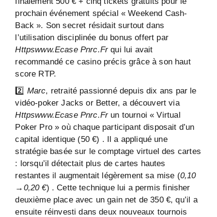
finalement 500 € + cinq tickets gratuits pour le
prochain événement spécial « Weekend Cash‐
Back ». Son secret résidait surtout dans
l’utilisation disciplinée du bonus offert par
Httpswww.Ecase Pnrc.Fr
qui lui avait
recommandé ce casino précis grâce à son haut
score RTP.
2️⃣
Marc
, retraité passionné depuis dix ans par le
vidéo‑poker Jacks or Better, a découvert via
Httpswww.Ecase Pnrc.Fr
un tournoi « Virtual
Poker Pro » où chaque participant disposait d’un
capital identique (50 €) . Il a appliqué une
stratégie basée sur le comptage virtuel des cartes
: lorsqu’il détectait plus de cartes hautes
restantes il augmentait légèrement sa mise (
0,10
→0,20 €
) . Cette technique lui a permis finisher
deuxième place avec un gain net de 350 €, qu’il a
ensuite réinvesti dans deux nouveaux tournois