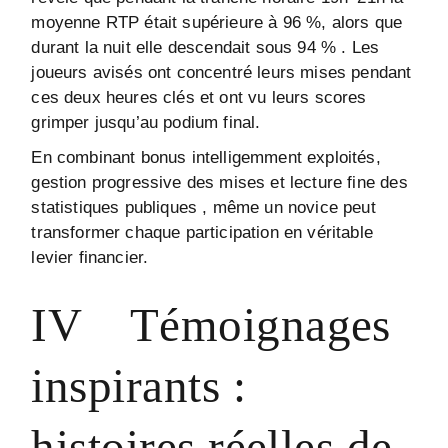
moyenne RTP était supérieure à 96 %, alors que
durant la nuit elle descendait sous 94 % . Les
joueurs avisés ont concentré leurs mises pendant
ces deux heures clés et ont vu leurs scores
grimper jusqu’au podium final.
En combinant bonus intelligemment exploités,
gestion progressive des mises et lecture fine des
statistiques publiques , même un novice peut
transformer chaque participation en véritable
levier financier.
IV Témoignages
inspirants :
histoires réelles de