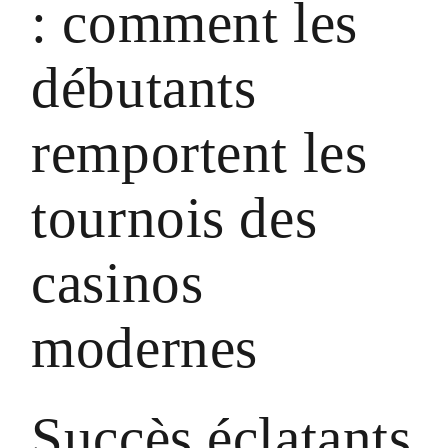
: comment les
débutants
remportent les
tournois des
casinos
modernes
Succès éclatants