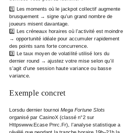
1️⃣ Les moments où le jackpot collectif augmente
brusquement → signe qu’un grand nombre de
joueurs misent davantage.
2️⃣ Les créneaux horaires où l’activité est moindre
→ opportunité idéale pour accumuler rapidement
des points sans forte concurrence.
3️⃣ Le taux moyen de volatilité utilisé lors du
dernier round → ajustez votre mise selon qu’il
s’agit d’une session haute variance ou basse
variance.
Exemple concret
Lorsdu dernier tournoi
Mega Fortune Slots
organisé par CasinoX (classé n°2 sur
Httpswww.Ecase Pnrc.Fr), l’analyse statistique a
révélé que pendant la tranche horaire 19h–21h la