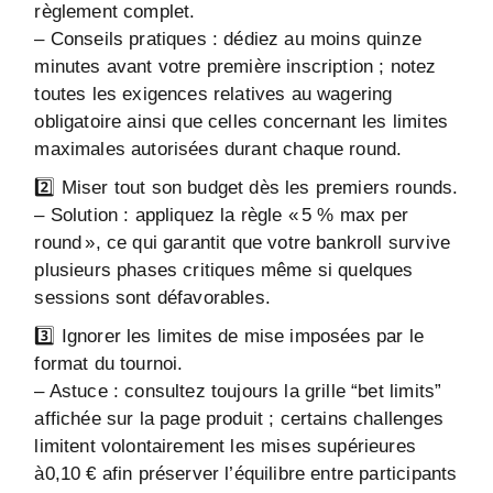
règlement complet.
– Conseils pratiques : dédiez au moins quinze
minutes avant votre première inscription ; notez
toutes les exigences relatives au wagering
obligatoire ainsi que celles concernant les limites
maximales autorisées durant chaque round.
2️⃣ Miser tout son budget dès les premiers rounds.
– Solution : appliquez la règle « 5 % max per
round », ce qui garantit que votre bankroll survive
plusieurs phases critiques même si quelques
sessions sont défavorables.
3️⃣ Ignorer les limites de mise imposées par le
format du tournoi.
– Astuce : consultez toujours la grille “bet limits”
affichée sur la page produit ; certains challenges
limitent volontairement les mises supérieures
à0,10 € afin préserver l’équilibre entre participants