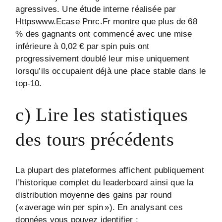
agressives. Une étude interne réalisée par
Httpswww.Ecase Pnrc.Fr montre que plus de 68
% des gagnants ont commencé avec une mise
inférieure à 0,02 € par spin puis ont
progressivement doublé leur mise uniquement
lorsqu’ils occupaient déjà une place stable dans le
top‑10.
c) Lire les statistiques
des tours précédents
La plupart des plateformes affichent publiquement
l’historique complet du leaderboard ainsi que la
distribution moyenne des gains par round
(« average win per spin »). En analysant ces
données vous pouvez identifier :