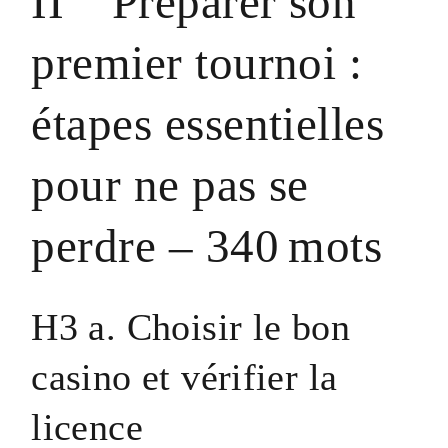
II Préparer son
premier tournoi :
étapes essentielles
pour ne pas se
perdre – 340 mots
H3 a. Choisir le bon
casino et vérifier la
licence