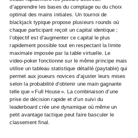
d’apprendre les bases du comptage ou du choix
optimal des mains initiales. Un tournoi de
blackjack typique propose plusieurs rounds où
chaque participant reçoit un capital identique ;
l’objectif est d’augmenter ce capital le plus
rapidement possible tout en respectant la limite
maximale imposée par la table virtuelle. Le
video‑poker fonctionne sur le même principe mais
utilise un tableau statistique détaillé (paytable) qui
permet aux joueurs novices d’ajuster leurs mises
selon la probabilité d’obtenir une main gagnante
telle que « Full House ». La combinaison d’une
prise de décision rapide et d’un suivi du
leaderboard crée une dynamique où même un
petit avantage tactique peut faire basculer le
classement final.