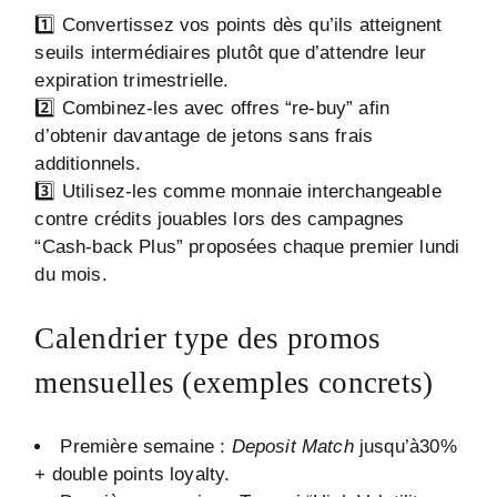
1️⃣ Convertissez vos points dès qu’ils atteignent
seuils intermédiaires plutôt que d’attendre leur
expiration trimestrielle.
2️⃣ Combinez-les avec offres “re‑buy” afin
d’obtenir davantage de jetons sans frais
additionnels.
3️⃣ Utilisez-les comme monnaie interchangeable
contre crédits jouables lors des campagnes
“Cash‐back Plus” proposées chaque premier lundi
du mois.
Calendrier type des promos
mensuelles (exemples concrets)
Première semaine :
Deposit Match
jusqu’à30%
+ double points loyalty.