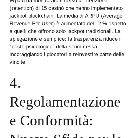
Wpdfd ha monitorato il tasso di ritenzione
(retention) di 15 casinò che hanno implementato
jackpot blockchain. La media di ARPU (Average
Revenue Per User) è aumentata del 12 % rispetto
a quelli che offrono solo jackpot tradizionali. La
spiegazione è semplice: la trasparenza riduce il
“costo psicologico” della scommessa,
incoraggiando i giocatori a reinvestire parte delle
vincite.
4.
Regolamentazione
e Conformità: