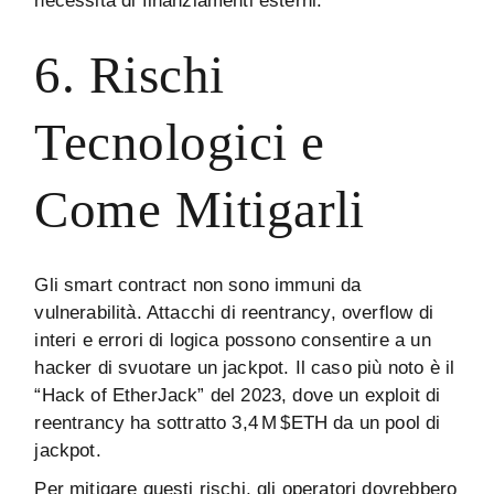
necessità di finanziamenti esterni.
6. Rischi
Tecnologici e
Come Mitigarli
Gli smart contract non sono immuni da
vulnerabilità. Attacchi di reentrancy, overflow di
interi e errori di logica possono consentire a un
hacker di svuotare un jackpot. Il caso più noto è il
“Hack of EtherJack” del 2023, dove un exploit di
reentrancy ha sottratto 3,4 M $ETH da un pool di
jackpot.
Per mitigare questi rischi, gli operatori dovrebbero