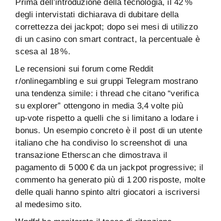
Prima dell’introduzione della tecnologia, il 42 %
degli intervistati dichiarava di dubitare della
correttezza dei jackpot; dopo sei mesi di utilizzo
di un casino con smart contract, la percentuale è
scesa al 18 %.
Le recensioni sui forum come Reddit
r/onlinegambling e sui gruppi Telegram mostrano
una tendenza simile: i thread che citano “verifica
su explorer” ottengono in media 3,4 volte più
up‑vote rispetto a quelli che si limitano a lodare i
bonus. Un esempio concreto è il post di un utente
italiano che ha condiviso lo screenshot di una
transazione Etherscan che dimostrava il
pagamento di 5 000 € da un jackpot progressive; il
commento ha generato più di 1 200 risposte, molte
delle quali hanno spinto altri giocatori a iscriversi
al medesimo sito.