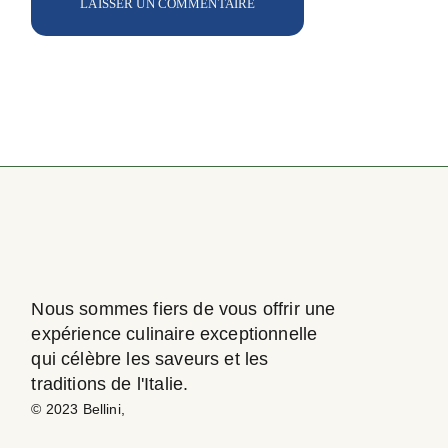
LAISSER UN COMMENTAIRE
Nous sommes fiers de vous offrir une
expérience culinaire exceptionnelle
qui célèbre les saveurs et les
traditions de l'Italie.
© 2023
Bellini
,