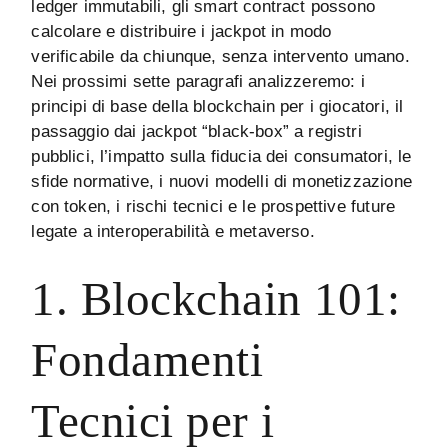
ledger immutabili, gli smart contract possono
calcolare e distribuire i jackpot in modo
verificabile da chiunque, senza intervento umano.
Nei prossimi sette paragrafi analizzeremo: i
principi di base della blockchain per i giocatori, il
passaggio dai jackpot “black‑box” a registri
pubblici, l’impatto sulla fiducia dei consumatori, le
sfide normative, i nuovi modelli di monetizzazione
con token, i rischi tecnici e le prospettive future
legate a interoperabilità e metaverso.
1. Blockchain 101:
Fondamenti
Tecnici per i