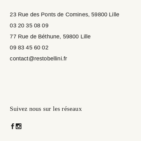
23 Rue des Ponts de Comines, 59800 Lille
03 20 35 08 09
77 Rue de Béthune, 59800 Lille
09 83 45 60 02
contact@restobellini.fr
Suivez nous sur les réseaux