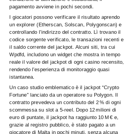
pagamento avviene in pochi secondi.
I giocatori possono verificare il risultato aprendo
un explorer (Etherscan, Solscan, Polygonscan) e
controllando l’indirizzo del contratto. Lì trovano il
codice sorgente verificato, le transazioni recenti e
il saldo corrente del jackpot. Alcuni siti, tra cui
Wpdfd, includono un widget che mostra in tempo
reale il valore del jackpot di ogni casino recensito,
rendendo l’esperienza di monitoraggio quasi
istantanea.
Un caso studio emblematico è il jackpot “Crypto
Fortune” lanciato da un operatore su Polygon. Il
contratto prevedeva un contributo del 2 % di ogni
scommessa su slot a 5‑reel. Dopo 12 milioni di
euro di puntate, il jackpot ha raggiunto 10 M € e,
grazie al registro pubblico, è stato pagato a un
giocatore di Malta in pochi minuti, senza alcuna