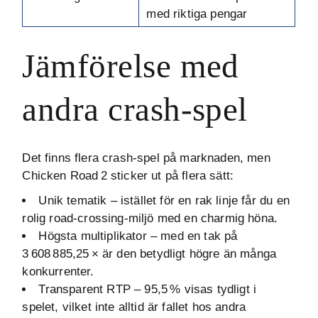
med riktiga pengar
Jämförelse med
andra crash‑spel
Det finns flera crash‑spel på marknaden, men
Chicken Road 2 sticker ut på flera sätt:
Unik tematik – istället för en rak linje får du en
rolig road‑crossing‑miljö med en charmig höna.
Högsta multiplikator – med en tak på
3 608 885,25 × är den betydligt högre än många
konkurrenter.
Transparent RTP – 95,5 % visas tydligt i
spelet, vilket inte alltid är fallet hos andra