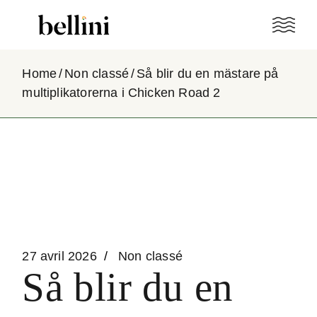
Skip
to
the
content
Home
Non classé
Så blir du en mästare på
multiplikatorerna i Chicken Road 2
27 avril 2026
Non classé
Så blir du en