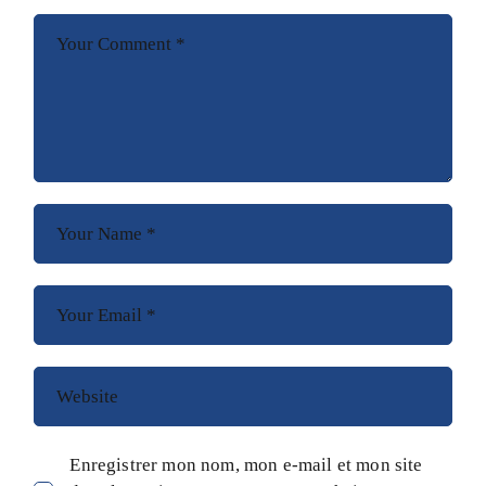
Enregistrer mon nom, mon e-mail et mon site