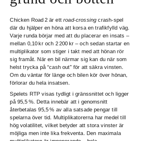
Chicken Road 2 är ett
road‑crossing
crash‑spel
där du hjälper en höna att korsa en trafikfylld väg.
Varje runda börjar med att du placerar en insats –
mellan 0,10 kr och 2 200 kr – och sedan startar en
multiplikator som stiger i takt med att hönan rör
sig framåt. När en bil närmar sig kan du när som
helst trycka på “cash out” för att säkra vinsten.
Om du väntar för länge och bilen kör över hönan,
förlorar du hela insatsen.
Spelets RTP visas tydligt i gränssnittet och ligger
på 95,5 %. Detta innebär att i genomsnitt
återbetalas 95,5 % av alla satsade pengar till
spelarna över tid. Multiplikatorerna har medel till
hög volatilitet, vilket betyder att stora vinster är
möjliga men inte lika frekventa. Den maximala