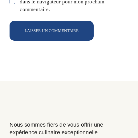
dans le navigateur pour mon prochain
commentaire.
LAISSER UN COMMENTAIRE
Nous sommes fiers de vous offrir une
expérience culinaire exceptionnelle