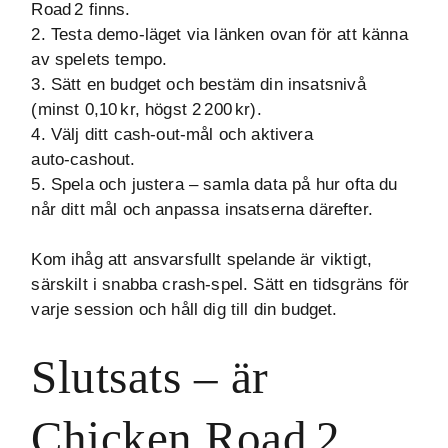
Road 2 finns.
Testa demo‑läget via länken ovan för att känna
av spelets tempo.
Sätt en budget och bestäm din insatsnivå
(minst 0,10 kr, högst 2 200 kr).
Välj ditt cash‑out‑mål och aktivera
auto‑cashout.
Spela och justera – samla data på hur ofta du
når ditt mål och anpassa insatserna därefter.
Kom ihåg att ansvarsfullt spelande är viktigt,
särskilt i snabba crash‑spel. Sätt en tidsgräns för
varje session och håll dig till din budget.
Slutsats – är
Chicken Road 2