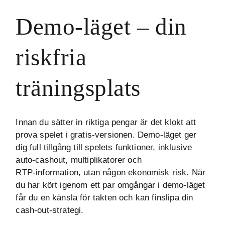
Demo‑läget – din
riskfria
träningsplats
Innan du sätter in riktiga pengar är det klokt att
prova spelet i gratis‑versionen. Demo‑läget ger
dig full tillgång till spelets funktioner, inklusive
auto‑cashout, multiplikatorer och
RTP‑information, utan någon ekonomisk risk. När
du har kört igenom ett par omgångar i demo‑läget
får du en känsla för takten och kan finslipa din
cash‑out‑strategi.