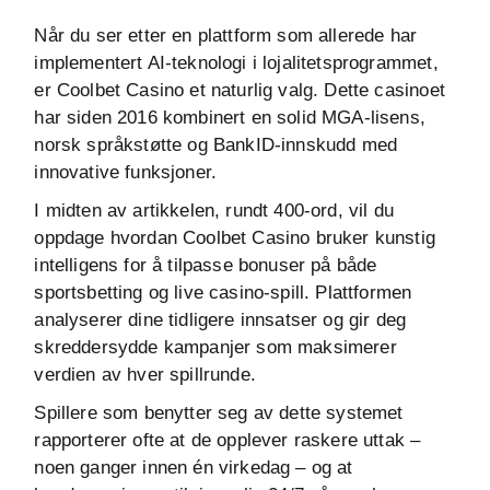
Når du ser etter en plattform som allerede har
implementert AI‑teknologi i lojalitetsprogrammet,
er Coolbet Casino et naturlig valg. Dette casinoet
har siden 2016 kombinert en solid MGA‑lisens,
norsk språkstøtte og BankID‑innskudd med
innovative funksjoner.
I midten av artikkelen, rundt 400‑ord, vil du
oppdage hvordan Coolbet Casino bruker kunstig
intelligens for å tilpasse bonuser på både
sportsbetting og live casino‑spill. Plattformen
analyserer dine tidligere innsatser og gir deg
skreddersydde kampanjer som maksimerer
verdien av hver spillrunde.
Spillere som benytter seg av dette systemet
rapporterer ofte at de opplever raskere uttak –
noen ganger innen én virkedag – og at