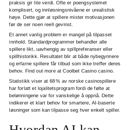
praksis gir lite verdi. Ofte er poengsystemet
komplisert, og innløsningsnivåene er urealistisk
høye. Dette gjør at spillere mister motivasjonen
før de ser noen reell gevinst.
Et annet vanlig problem er mangel på tilpasset
innhold. Standardprogrammer behandler alle
spillere likt, uavhengig av spillpreferanser eller
spillhistorikk. Resultatet blir at både nybegynnere
og erfarne spillere får tilbud som ikke treffer deres
behov. Find out more at
Coolbet Casino casino
.
Statistikk viser at 68 % av norske casinospillere
har forlatt et lojalitetsprogram fordi de følte at
belønningene var for vanskelige å oppnå. Dette
indikerer et klart behov for smartere, AI‑baserte
løsninger som kan tilpasse seg hver enkelt spiller.
Hvordan AI kan