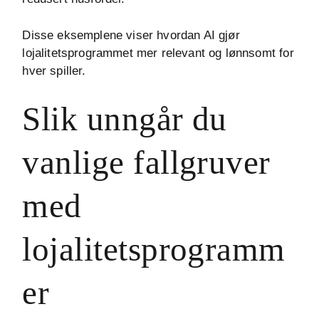
Disse eksemplene viser hvordan AI gjør
lojalitetsprogrammet mer relevant og lønnsomt for
hver spiller.
Slik unngår du
vanlige fallgruver
med
lojalitetsprogramm
er