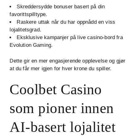
Skreddersydde bonuser basert på din
favorittspilltype.
Raskere uttak når du har oppnådd en viss
lojalitetsgrad.
Eksklusive kampanjer på live casino‑bord fra
Evolution Gaming.
Dette gir en mer engasjerende opplevelse og gjør
at du får mer igjen for hver krone du spiller.
Coolbet Casino
som pioner innen
AI‑basert lojalitet