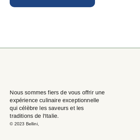
Nous sommes fiers de vous offrir une
expérience culinaire exceptionnelle
qui célèbre les saveurs et les
traditions de l'Italie.
© 2023
Bellini
,